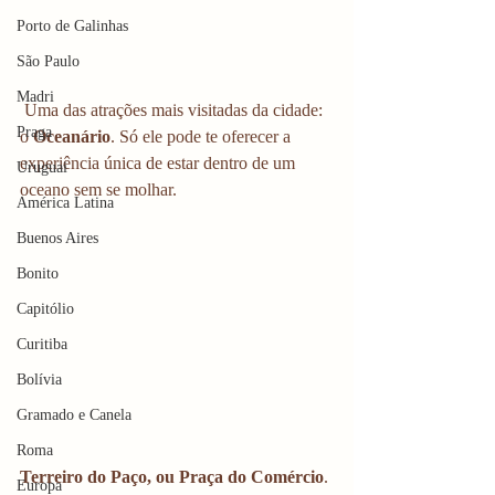
Porto de Galinhas
São Paulo
Madri
 Uma das atrações mais visitadas da cidade: 
Praga
o 
Oceanário
. Só ele pode te oferecer a 
experiência única de estar dentro de um 
Uruguai
oceano sem se molhar. 
América Latina
Buenos Aires
Bonito
Capitólio
Curitiba
Bolívia
Gramado e Canela
Roma
Terreiro do Paço, ou Praça do Comércio
. 
Europa