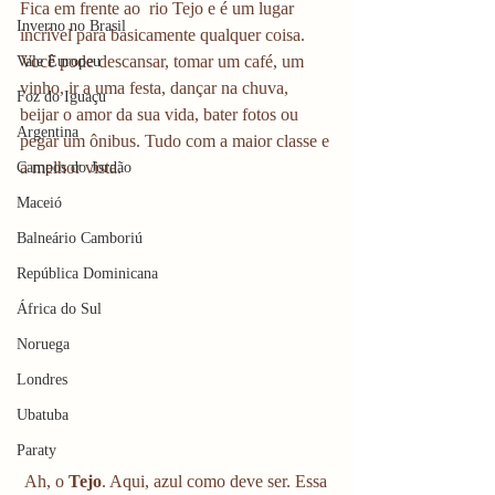
Fica em frente ao  rio Tejo e é um lugar 
Inverno no Brasil
incrível para basicamente qualquer coisa. 
Você pode descansar, tomar um café, um 
Vale Europeu
vinho, ir a uma festa, dançar na chuva, 
Foz do Iguaçu
beijar o amor da sua vida, bater fotos ou 
Argentina
pegar um ônibus. Tudo com a maior classe e 
a melhor vista. 
Campos do Jordão
Maceió
Balneário Camboriú
República Dominicana
África do Sul
Noruega
Londres
Ubatuba
Paraty
 Ah, o 
Tejo
. Aqui, azul como deve ser. Essa 