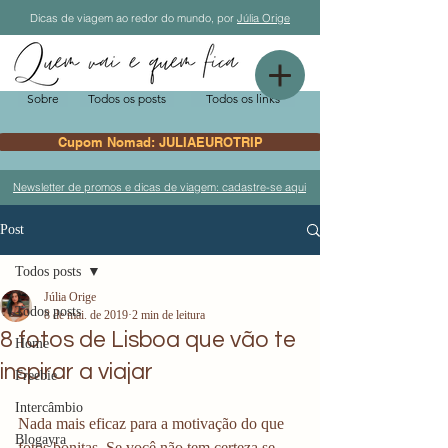
Dicas de viagem ao redor do mundo, por
Júlia Orige
Sobre
Todos os posts
Todos os links
Cupom Nomad: JULIAEUROTRIP
Newsletter de promos e dicas de viagem: cadastre-se aqui
Post
Todos posts
Júlia Orige
Todos posts
8 de mai. de 2019
2 min de leitura
8 fotos de Lisboa que vão te
Home
inspirar a viajar
Freebie
Intercâmbio
Nada mais eficaz para a motivação do que 
Blogayra
fotos bonitas. Se você não tem certeza se 