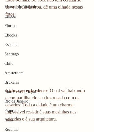
deve ir para Lisboa, dê uma olhada nestas 
Manual do Viajante
fotos:
Lisboa
Floripa
Ebooks
Espanha
Santiago
Chile
Amsterdam
Bruxelas
Lisboa ao entardecer
. O sol vai baixando 
Morar em Portugal
e compartilhando sua luz rosada com os 
Rio de Janeiro
casarios. Toda a cidade é um charme, 
França
impossível resistir à suas mesinhas nas 
calçadas e à sua arquitetura. 
Itália
Receitas