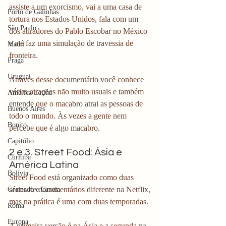
assiste a um exorcismo, vai a uma casa de 
Porto de Galinhas
tortura nos Estados Unidos, fala com um 
São Paulo
dos atiradores do Pablo Escobar no México 
e até faz uma simulação de travessia de 
Madri
fronteira.
Praga
Uruguai
Através desse documentário você conhece 
várias atrações não muito usuais e também 
América Latina
entende que o macabro atrai as pessoas de 
Buenos Aires
todo o mundo. Às vezes a gente nem 
Bonito
percebe que é algo macabro.
Capitólio
2 e 3. Street Food: Ásia e 
Curitiba
América Latina
Bolívia
Street Food está organizado como duas 
séries de documentários diferente na Netflix, 
Gramado e Canela
mas na prática é uma com duas temporadas.
Roma
Europa
A primeira versão é na Ásia e a segunda na 