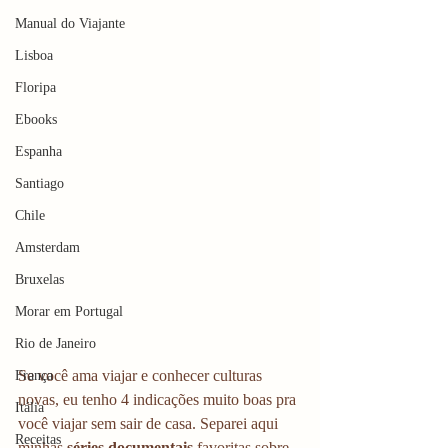
Manual do Viajante
Lisboa
Floripa
Ebooks
Espanha
Santiago
Chile
Amsterdam
Bruxelas
Morar em Portugal
Rio de Janeiro
Se você ama viajar e conhecer culturas 
França
novas, eu tenho 4 indicações muito boas pra 
Itália
você viajar sem sair de casa. Separei aqui 
Receitas
minhas 
séries documentais
 favoritas sobre 