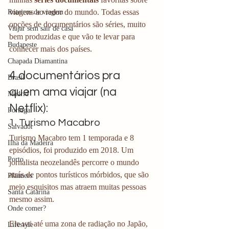
viagens ao redor do mundo. Todas essas 
Roteiros de viagem
opções de documentários são séries, muito 
Viajar sem sair de casa
bem produzidas e que vão te levar para 
Budapeste
conhecer mais dos países. 
Chapada Diamantina
4 documentários pra 
Brasil
quem ama viajar (na 
Madrid
Netflix):
Portugal
1. Turismo Macabro
Salvador
Turismo Macabro tem 1 temporada e 8 
Ilha da Madeira
episódios, foi produzido em 2018. Um 
Porto
jornalista neozelandês percorre o mundo 
atrás de pontos turísticos mórbidos, que são 
Planners
meio esquisitos mas atraem muitas pessoas 
Santa Catarina
mesmo assim.
Onde comer?
Ele vai até uma zona de radiação no Japão, 
Lifestyle