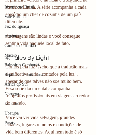
América Latina. A série acompanha a cada 
Inverno no Brasil
episódio um chef de cozinha de um país 
Vale Europeu
diferente.
Foz do Iguaçu
As imagens são lindas e você consegue 
Argentina
sentir a vida naquele local de fato.
Campos do Jordão
Maceió
4. Tales By Light
Balneário Camboriú
Contos pela luz? Acho que a tradução mais 
significativa seria "contados pela luz", 
República Dominicana
apesar de que talvez não soe muito bem. 
África do Sul
Essa série documental acompanha 
Noruega
fotógrafos profissionais em viagens ao redor 
do mundo.
Londres
Ubatuba
Você vai ver vida selvagem, grandes 
Paraty
cidades, lugares remotos e condições de 
vida bem diferentes. Aqui nem tudo é só 