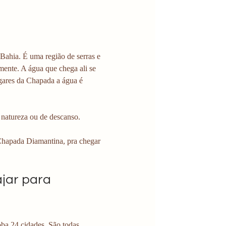
a Bahia. É uma região de serras e 
lmente. A água que chega ali se 
gares da Chapada a água é 
natureza ou de descanso.
 Chapada Diamantina, pra chegar 
jar para 
a 24 cidades. São todas 