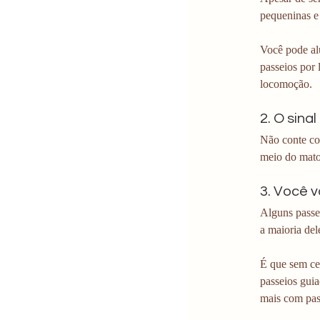
pequeninas e 
Você pode alu
passeios por 
locomoção.
2. O sina
Não conte co
meio do mato 
3. Você v
Alguns passe
a maioria del
É que sem cel
passeios guia
mais com pas