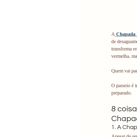
A
 Chapada 
de desaguamen
transforma e
vermelha, mas
Quem vai par
O passeio é i
preparado.
8 cois
Chapa
1. A Cha
Apesar de se