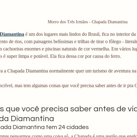
Morro dos Três Irmãos - Chapada Diamantina
Diamantina
 é um dos lugares mais lindos do Brasil, fica no interior d
to de rios, com paisagens belíssimas e trilhas de tirar o fôlego - litera
m cachoeiras enormes e piscinas naturais de cor vermelha. Em vários lu
 é super limpa e potável. Ela fica dessa cor por causa do ferro.
a a Chapada Diamantina normalmente quer um turismo de aventura na 
ncrível, mas tem algumas coisas que você precisa saber antes de ir pra
as que você precisa saber antes de via
da Diamantina
pada Diamantina tem 24 cidades
mpre pensarmos como uma coisa só, a Chapada é uma região que englob