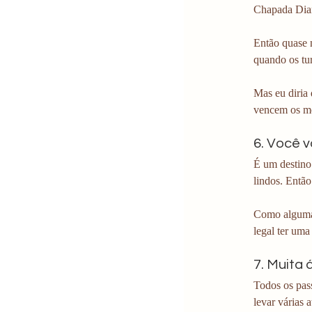
Chapada Diama
Então quase n
quando os tur
Mas eu diria
vencem os mo
6. Você v
É um destino 
lindos. Então
Como algumas
legal ter uma
7. Muita
Todos os pas
levar várias a