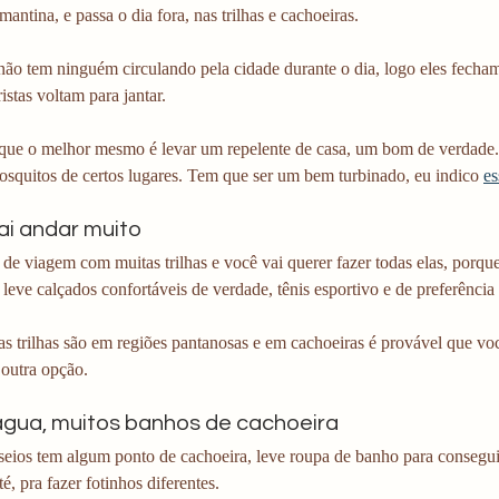
ntina, e passa o dia fora, nas trilhas e cachoeiras.
ão tem ninguém circulando pela cidade durante o dia, logo eles fecham 
istas voltam para jantar.
 que o melhor mesmo é levar um repelente de casa, um bom de verdade
squitos de certos lugares. Tem que ser um bem turbinado, eu indico 
es
ai andar muito
de viagem com muitas trilhas e você vai querer fazer todas elas, porqu
 leve calçados confortáveis de verdade, tênis esportivo e de preferência
 trilhas são em regiões pantanosas e em cachoeiras é provável que voc
 outra opção.
 água, muitos banhos de cachoeira
seios tem algum ponto de cachoeira, leve roupa de banho para consegu
té, pra fazer fotinhos diferentes. 