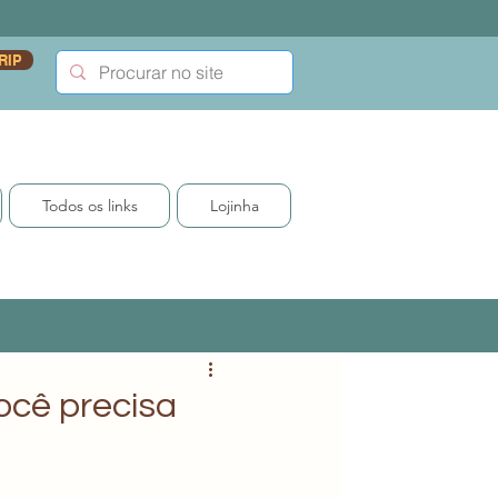
RIP
Todos os links
Lojinha
ocê precisa