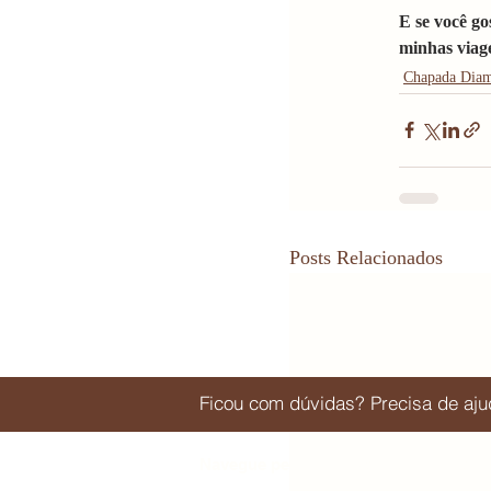
E se você go
minhas viage
Chapada Diam
Posts Relacionados
Ficou com dúvidas? Precisa de a
Navegue pelo Quem vai e quem fica | 