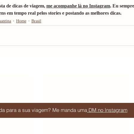
sta de dicas de viagem, 
me acompanhe lá no Instagram
. Eu sempre
ns em tempo real pelos stories e postando as melhores dicas. 
antina
Home
Brasil
juda para a sua viagem? Me manda uma
DM no Instagram
Blog de viagem por Júlia Orige