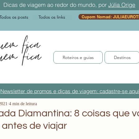
Dicas de viagem ao redor do mundo, por
Júlia Orige
Todos os posts
Todos os links
Cupom Nomad: JULIAEUROT
Roteiros e guias
Destinos
Newsletter de promos e dicas de viagem: cadastre-se aqui
2021
4 min de leitura
da Diamantina: 8 coisas que v
 antes de viajar