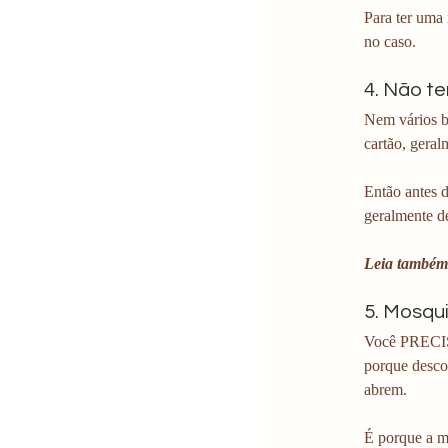
Para ter uma
no caso.
4. Não t
Nem vários b
cartão, geral
Então antes d
geralmente de
Leia também
5. Mosqui
Você PRECISA
porque descob
abrem.
É porque a m