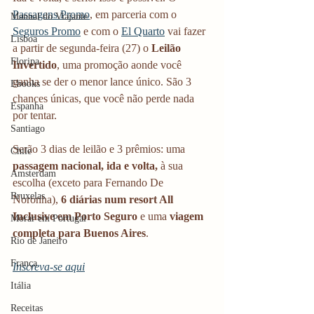
Passagens Promo
, em parceria com o 
Manual do Viajante
Seguros Promo
 e com o 
El Quarto
 vai fazer 
Lisboa
a partir de segunda-feira (27) o 
Leilão 
Floripa
Invertido
, uma promoção aonde você 
ganha se der o menor lance único. São 3 
Ebooks
chances únicas, que você não perde nada 
Espanha
por tentar. 
Santiago
Serão 3 dias de leilão e 3 prêmios: uma 
Chile
passagem nacional, ida e volta, 
à sua 
Amsterdam
escolha (exceto para Fernando De 
Bruxelas
Noronha), 
6 diárias num resort All 
Inclusive em Porto Seguro
 e uma 
viagem 
Morar em Portugal
completa para Buenos Aires
.
Rio de Janeiro
França
Inscreva-se aqui
Itália
Receitas