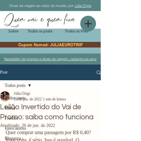
Dicas de viagem ao redor do mundo, por
Júlia Orige
Sobre
Todos os posts
Todos os links
Cupom Nomad: JULIAEUROTRIP
Newsletter de promos e dicas de viagem: cadastre-se aqui
Post
Todos posts
Júlia Orige
Todos posts
24 de jun. de 2022
1 min de leitura
Leilão Invertido do Vai de
Home
Promo: saiba como funciona
Freebie
Atualizado:
26 de jun. de 2022
Intercâmbio
Quer comprar uma passagem por R$ 0,40? 
Blogayra
Ida e volta, é sério. Isso é possível. O 