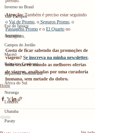
prêmio. 
Inverno no Brasil
Atenção:
 Também é preciso estar seguindo 
Vale Europeu
o 
Vai de Promo
, o
 Seguros Promo
, o 
Foz do Iguaçu
Passagens Promo
 e o 
El Quarto
 no 
Argentina
Instagram.
Campos do Jordão
Gosta de ficar sabendo das promoções de 
Maceió
viagem? 
Se inscreva na minha newsletter
, 
Balneário Camboriú
toda sexta eu mando as melhores ofertas 
de viagem, analisadas por uma curadoria 
República Dominicana
humana, sem metade do dobro. 
África do Sul
Home
Noruega
Londres
Ubatuba
Paraty
Ver tudo