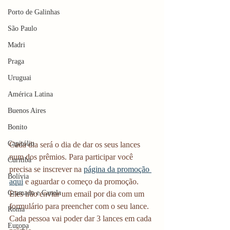
Porto de Galinhas
São Paulo
Madri
Praga
Uruguai
América Latina
Buenos Aires
Bonito
Capitólio
Cada dia será o dia de dar os seus lances 
num dos prêmios. Para participar você 
Curitiba
precisa se inscrever na 
página da promoção 
Bolívia
aqui
 e aguardar o começo da promoção. 
Gramado e Canela
Eles irão enviar um email por dia com um 
formulário para preencher com o seu lance. 
Roma
Cada pessoa vai poder dar 3 lances em cada 
Europa