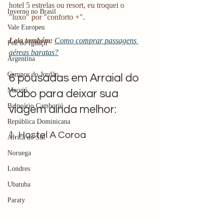
hotel 5 estrelas ou resort, eu troquei o 
Inverno no Brasil
"luxo" por "conforto +".
Vale Europeu
Leia também:
Como comprar passagens 
Foz do Iguaçu
aéreas baratas?
Argentina
Campos do Jordão
6 pousadas em Arraial do 
Maceió
Cabo para deixar sua 
Balneário Camboriú
viagem ainda melhor:  
República Dominicana
1. Hostel A Coroa
África do Sul
Noruega
Londres
Ubatuba
Paraty