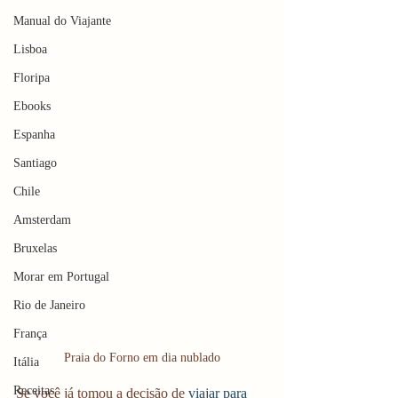
Manual do Viajante
Lisboa
Floripa
Ebooks
Espanha
Santiago
Chile
Amsterdam
Bruxelas
Morar em Portugal
Rio de Janeiro
França
Praia do Forno em dia nublado
Itália
Receitas
Se você já tomou a decisão de 
viajar para 