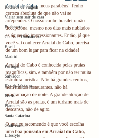
Arraial do Cabo
, meus parabéns! Tenho 
Roteiros de viagem
certeza absoluta de que não vai se 
Viajar sem sair de casa
arrepender. O nosso caribe brasileiro não 
Budapeste
decepciona, mesmo nos dias mais nublados 
as águas são impressionantes. Então, já que 
Chapada Diamantina
você vai conhecer Arraial do Cabo, precisa 
Brasil
de um bom lugar para ficar na cidade!
Madrid
Arraial do Cabo é conhecida pelas praias 
Portugal
magníficas, sim, e também por não ter muita 
Salvador
estrutura turística. Não há grandes centros, 
Ilha da Madeira
nem muitos restaurantes, não há 
programação de noite. A grande atração de 
Porto
Arraial são as praias, é um turismo mais de 
Planners
descanso, não de agito.
Santa Catarina
O que eu recomendo é que você escolha 
Onde comer?
uma boa
 pousada em Arraial do Cabo
, 
Lifestyle