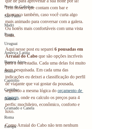
que dê para aproveitar a sua noite por lá! 
Porto de Galinhas
Tem hostels que contam com bar e 
churrasco também, caso você curta algo 
São Paulo
mais animado para conversar com a galera. 
Madri
Ou hotéis mais confortáveis com uma vista 
Praga
linda.
Uruguai
Aqui nesse post eu separei 
6 pousadas em 
América Latina
Arraial do Cabo
 que são opções incríveis 
Buenos Aires
para a sua estadia. Cada uma delas foi muito 
bem pesquisada. Em cada uma das 
Bonito
indicações eu deixei a classificação do perfil 
Capitólio
de viajante que vai gostar da pousada, 
Curitiba
seguindo a mesma lógica do 
orçamento de 
viagem
, onde eu calculo os preços para 4 
Bolívia
perfis: mochileiro, econômico, conforto e 
Gramado e Canela
luxo.
Roma
Como Arraial do Cabo não tem nenhum 
Europa