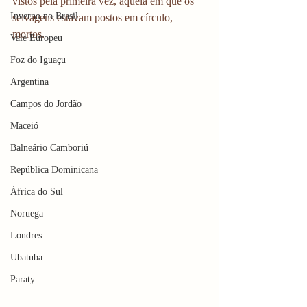
vistos pela primeira vez, aquela em que os 
Inverno no Brasil
selvagens estavam postos em círculo, 
mortos.  
Vale Europeu
Foz do Iguaçu
Argentina
Campos do Jordão
Maceió
Balneário Camboriú
República Dominicana
África do Sul
Noruega
Londres
Ubatuba
Paraty