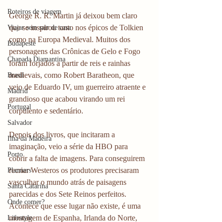
Roteiros de viagem
George R. R. Martin já deixou bem claro 
que se inspirou tanto nos épicos de Tolkien 
Viajar sem sair de casa
como na Europa Medieval. Muitos dos 
Budapeste
personagens das Crônicas de Gelo e Fogo 
Chapada Diamantina
foram forjados a partir de reis e rainhas 
medievais, como Robert Baratheon, que 
Brasil
veio de Eduardo IV, um guerreiro atraente e 
Madrid
grandioso que acabou virando um rei 
Portugal
corpulento e sedentário.
Salvador
Depois dos livros, que incitaram a 
Ilha da Madeira
imaginação, veio a série da HBO para 
Porto
cobrir a falta de imagens. Para conseguirem 
recriar Westeros os produtores precisaram 
Planners
vasculhar o mundo atrás de paisagens 
Santa Catarina
parecidas e dos Sete Reinos perfeitos. 
Onde comer?
Acontece que esse lugar não existe, é uma 
montagem de Espanha, Irlanda do Norte, 
Lifestyle