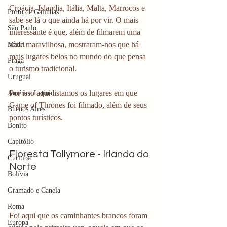
Croácia, Islandia, Itália, Malta, Marrocos e 
Porto de Galinhas
sabe-se lá o que ainda há por vir. O mais 
São Paulo
interessante é que, além de filmarem uma 
série maravilhosa, mostraram-nos que há 
Madri
mais lugares belos no mundo do que pensa 
Praga
o turismo tradicional.
Uruguai
Por isso aqui listamos os lugares em que 
América Latina
Game of Thrones foi filmado, além de seus 
Buenos Aires
pontos turísticos.  
Bonito
Capitólio
Floresta Tollymore - Irlanda do 
Curitiba
Norte 
Bolívia
Gramado e Canela
Roma
Foi aqui que os caminhantes brancos foram 
Europa