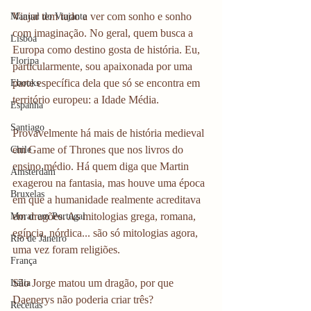
Viajar tem tudo a ver com sonho e sonho 
Manual do Viajante
com imaginação. No geral, quem busca a 
Lisboa
Europa como destino gosta de história. Eu, 
Floripa
particularmente, sou apaixonada por uma 
parte específica dela que só se encontra em 
Ebooks
território europeu: a Idade Média. 
Espanha
Santiago
Provavelmente há mais de história medieval 
em Game of Thrones que nos livros do 
Chile
ensino médio. Há quem diga que Martin 
Amsterdam
exagerou na fantasia, mas houve uma época 
Bruxelas
em que a humanidade realmente acreditava 
em dragões. As mitologias grega, romana, 
Morar em Portugal
egípcia, nórdica... são só mitologias agora, 
Rio de Janeiro
uma vez foram religiões. 
França
São Jorge matou um dragão, por que 
Itália
Daenerys não poderia criar três? 
Receitas