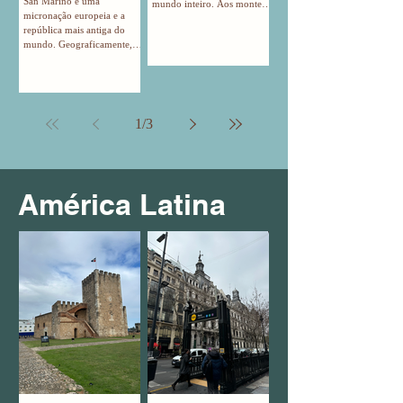
San Marino é uma
mundo inteiro. Aos montes.
micronação europeia e a
Sério, é muita gente. Mas
república mais antiga do
todos tem bons motivos,
mundo. Geograficamente,
Roma é fantástica mesmo e
ela fica dentro da Itália, mas
precisa ser explorada pelo
sempre foi independente -
menos uma vez na vida.
desde 301 d.C. quando foi
Aqui nesse post eu montei
fundada! Eu fiquei
um roteiro de Roma pensado
encantada viajando pra San
em quem vai para a cidade
1
/
3
Marino, a parte turística é
eterna pela primeira vez. Eu
bem medieval e você circula
já estive em Roma duas
entre ruelas de pedra,
vezes, agora na virada do
catedrais e torres, tudo sobre
ano de 2023 pra 2024 e em
uma montanha com vistas
2014. A viagem de 2014 foi
América Latina
espetaculares. Apesar de
mais extensa, fiquei uma
parecer cenário de filme, San
semana, e a últ
Marino é um dos países
menos visitados da Europa.
Acho que ainda não foi