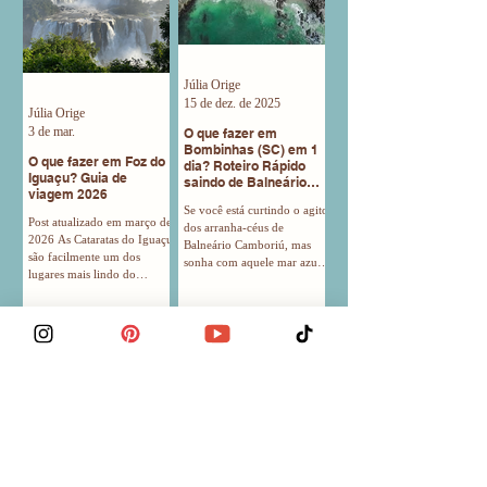
Júlia Orige
15 de dez. de 2025
Júlia Orige
3 de mar.
O que fazer em
Bombinhas (SC) em 1
O que fazer em Foz do
dia? Roteiro Rápido
Iguaçu? Guia de
saindo de Balneário
viagem 2026
Camboriú
Se você está curtindo o agito
Post atualizado em março de
dos arranha-céus de
2026 As Cataratas do Iguaçu
Balneário Camboriú, mas
são facilmente um dos
sonha com aquele mar azul-
lugares mais lindo do
turquesa e transparente estilo
mundo, uma das maravilhas
"Caribe Brasileiro", seu
da natureza que impressiona
próximo destino tem nome:
todos os viajantes. E são com
Bombinhas . Localizada a
certeza o principal motivo da
apenas 35 km de BC, essa
maioria das viagens à Foz do
península é um verdadeiro
Iguaçu, mas a cidade tem
paraíso ecológico e, sem
muito mais a oferecer.
dúvidas, um dos lugares
Separei nesse post várias
mais bonitos de Santa
dicas de o que fazer em Foz
Catarina para quem ama
do Iguaçu e como ter uma
mergulho e natureza. Só
viagem incrível. Navegue
que, claro, quem conhece o
pelo post: Guia de viagem de