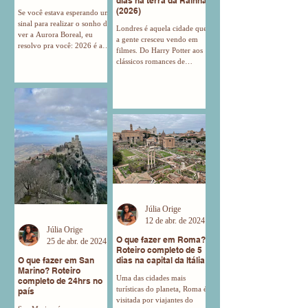
dias na terra da Rainha
(2026)
Se você estava esperando um
sinal para realizar o sonho de
Londres é aquela cidade que
ver a Aurora Boreal, eu
a gente cresceu vendo em
resolvo pra você: 2026 é a
filmes. Do Harry Potter aos
nossa melhor chance de ver
clássicos romances de
a Aurora Boreal Nós estamos
Notting Hill, a capital inglesa
vivendo o chamado Máximo
mexe com o imaginário de
Solar, um fenômeno que
todo mundo. É um prato
acontece a cada 11 anos
cheio pra quem gosta de
quando a atividade do sol
história, de cinema, de teatro
atinge o pico. Traduzindo: as
ou de museus. Mas, vamos
chances de ver a Aurora
ser sinceros: Londres pode
Boreal, e de vê-la mais forte
assustar. É uma cidade
e colorida, são as maiores da
gigante, com uma das
década. E Tromsø é perfeita
moedas mais caras do
pra isso porque é um local
mundo e um sistema de
onde dá pra ver as luzes do
transporte que parece um
norte da cidade mesm
labirinto. Se você chegar
Júlia Orige
sem planejamento, a chance
12 de abr. de 2024
de gastar libras à toa e
Júlia Orige
O que fazer em Roma?
25 de abr. de 2024
Roteiro completo de 5
O que fazer em San
dias na capital da Itália
Marino? Roteiro
Uma das cidades mais
completo de 24hrs no
turísticas do planeta, Roma é
país
visitada por viajantes do