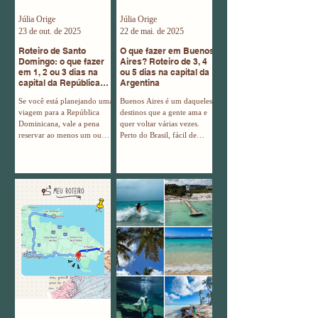
Júlia Orige
Júlia Orige
23 de out. de 2025
22 de mai. de 2025
Roteiro de Santo
O que fazer em Buenos
Domingo: o que fazer
Aires? Roteiro de 3, 4
em 1, 2 ou 3 dias na
ou 5 dias na capital da
capital da República
Argentina
Dominicana
Se você está planejando uma
Buenos Aires é um daqueles
viagem para a República
destinos que a gente ama e
Dominicana, vale a pena
quer voltar várias vezes.
reservar ao menos um ou
Perto do Brasil, fácil de
dois dias para conhecer
chegar, econômico e cheio
Santo Domingo, a capital
de experiências culturais,
mais antiga das Américas e
gastronômicas e históricas.
um destino que mistura
Se você está planejando sua
história, cultura caribenha,
viagem, aqui vai um roteiro
gastronomia e natureza em
completo de Buenos Aires,
um mesmo lugar. Eu fiz uma
organizado para quem tem
viagem incrível de 11 dias
3, 4 ou 5 dias na cidade.
pela República Dominicana e
Tem desde os passeios
Santo Domingo não podia
clássicos, como a Casa
faltar no meu roteiro de
Rosada e o Caminito, até
viagem, já que sou
experiências gastronômicas,
apaixonada por história. Mas
feiras, bairros charmosos e
no fim o que mais me
até bate e volta no Uruguai.
surpreendeu foi uma formaç
E ate