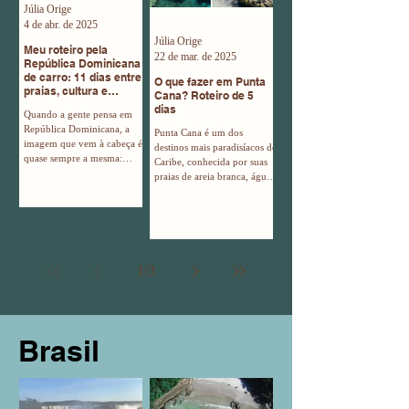
Júlia Orige
4 de abr. de 2025
Júlia Orige
Meu roteiro pela
22 de mar. de 2025
República Dominicana
de carro: 11 dias entre
O que fazer em Punta
praias, cultura e
Cana? Roteiro de 5
aventura
dias
Quando a gente pensa em
República Dominicana, a
Punta Cana é um dos
imagem que vem à cabeça é
destinos mais paradisíacos do
quase sempre a mesma:
Caribe, conhecida por suas
resorts all inclusive em Punta
praias de areia branca, águas
Cana, drinks coloridos na
azul-turquesa e resorts all-
beira da piscina e sombra de
inclusive que oferecem
coqueiro. Mas o país vai
conforto e diversão para
muito além disso — e foi
todos os tipos de viajantes.
exatamente isso que eu
Seja para quem busca relaxar
descobri viajando de carro
à beira-mar, aventuras em
1
/
3
pela República Dominicana
meio à natureza ou
durante 11 dias. Foi uma
experiências culturais e
viagem maravilhosa, com
gastronômicas. O roteiro
alguns mini perrengues pra
tradicional de quem vai pra
resolver mas no fim deu
Punta Cana é bem monótono
Brasil
super certo e aproveitamos
- apesar de ser uma delícia -
muito. Fiz essa viagem no
All Inclusive de manhã, de
final de fevereiro
tarde e de noite por vários
dias,