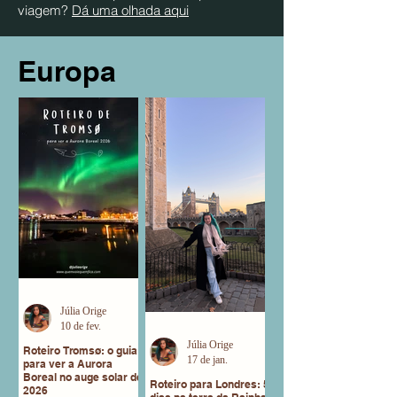
viagem?
Dá uma olhada aqui
Europa
Júlia Orige
10 de fev.
Júlia Orige
Roteiro Tromsø: o guia
17 de jan.
para ver a Aurora
Boreal no auge solar de
Roteiro para Londres: 5
2026