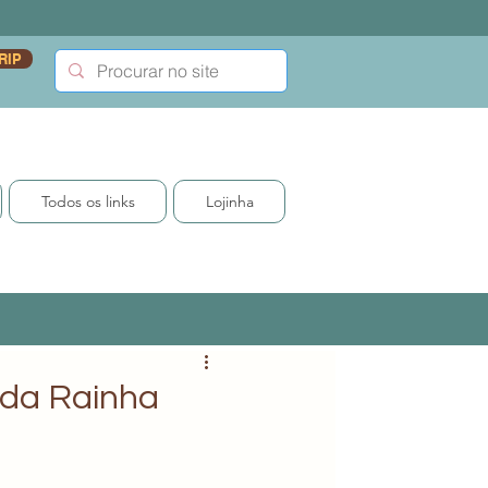
RIP
Todos os links
Lojinha
a da Rainha