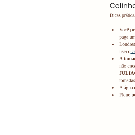
Colinh
Dicas prática
Você 
pr
paga uma
Londres 
usei o
 c
A tomad
não enca
JULIA
tomadas
A água d
Fique
 p