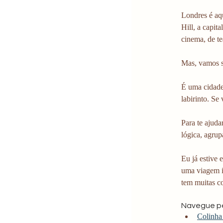
Londres é aq
Hill, a capit
cinema, de te
Mas, vamos se
É uma cidade
labirinto. Se
Para te ajudar
lógica, agrup
Eu já estive 
uma viagem i
tem muitas co
Navegue pe
Colinha 