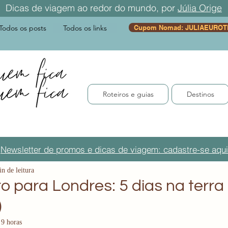
Dicas de viagem ao redor do mundo, por
Júlia Orige
Todos os posts
Todos os links
Cupom Nomad: JULIAEUROT
Roteiros e guias
Destinos
Newsletter de promos e dicas de viagem: cadastre-se aqui
n de leitura
ro para Londres: 5 dias na terr
)
 9 horas