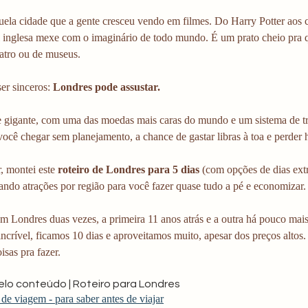
uela cidade que a gente cresceu vendo em filmes. Do Harry Potter aos 
al inglesa mexe com o imaginário de todo mundo. É um prato cheio pra q
atro ou de museus. 
r sinceros: 
Londres pode assustar. 
 gigante, com uma das moedas mais caras do mundo e um sistema de tr
 você chegar sem planejamento, a chance de gastar libras à toa e perder
, montei este 
roteiro de Londres para 5 dias
 (com opções de dias ext
ando atrações por região para você fazer quase tudo a pé e economizar.
em Londres duas vezes, a primeira 11 anos atrás e a outra há pouco mai
ncrível, ficamos 10 dias e aproveitamos muito, apesar dos preços altos
isas pra fazer. 
lo conteúdo | Roteiro para Londres
de viagem - para saber antes de viajar