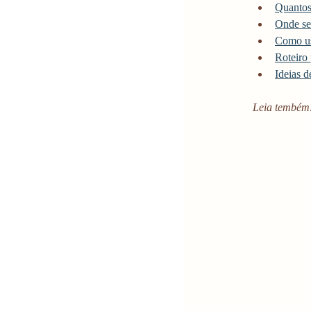
Quantos
Onde se
Como us
Roteiro 
Ideias d
Leia tembém