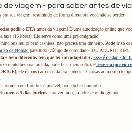
a de viagem - para saber antes de via
s pra sua viagem, resumindo de forma direta pra você não se perder:
ecisa pedir o ETA
 antes da viagem! É uma autorização online que vo
 taxa (16 libras). Ele serve como uma pré-imigração. 
funciona muito bem cashless, não precisa tirar dinheiro.
 Pode ir só co
artão da Nomad
 para tudo (código de convidado JULIAEUROTRIP).
a é bem diferente, tem que ter um adaptador
. 
Esse é o adaptador b
ixa muito bem na tomada, pode ficar meio solto).
 E
 esse é o que eu r
ORIGE)
, ele é mais caro mas dá pra conectar 3 coisas ao mesmo tempo
. 
a torneira em Londres é potável, pode beber tranquilo. 
elo menos 5 dias inteiros
 para ver tudo, Londres é muito grande.