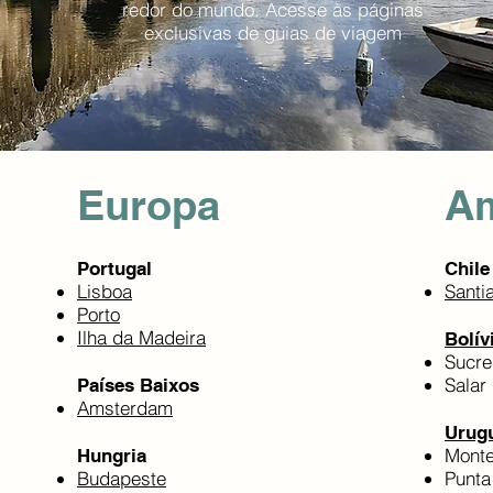
redor do mundo. Acesse às páginas
exclusivas de guias de viagem
Europa
Am
Portugal
Chile
Lisboa
Santi
Porto
Ilha da Madeira
Bolív
Sucre
Salar
Países Baixos
Amsterdam
Urug
Monte
Hungria
Budapeste
Punta