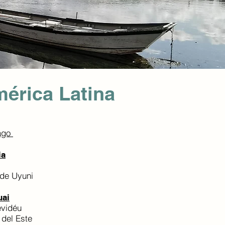
érica Latina
ago
ia
 de Uyuni
uai
vidéu
 del Este