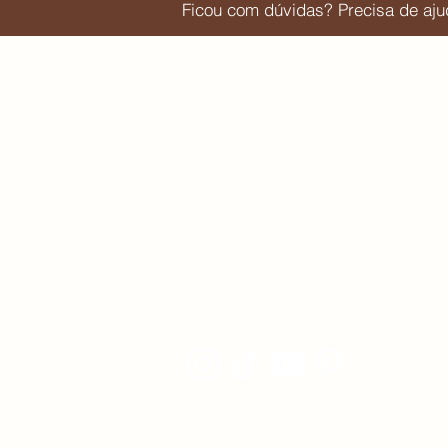
Ficou com dúvidas? Precisa de a
Navegue pelo Quem vai e quem fica | 
Editorial:
Sobre o blog
Para parcerias e publis entre em contato via
email:
juliaorige@gmail.com
Ou via direct do Instagram