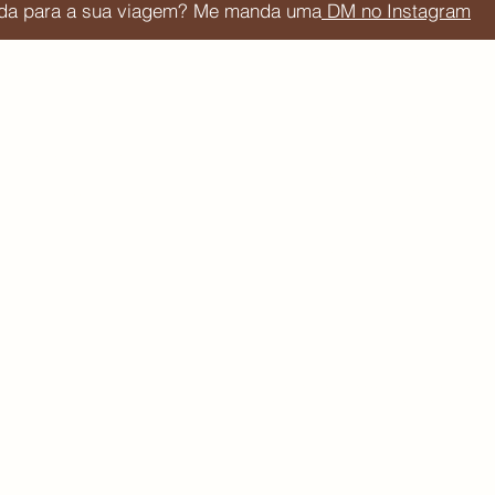
juda para a sua viagem? Me manda uma
DM no Instagram
Blog de viagem por Júlia Orige
Acompanhe:
Sessões do site:
Lojinha de mapas e planner 
Newsletter de dicas de viagem
Roteiros de viagem
Destinos de viagem​
Podcast Autoanálise Obsessiva
Cupons de desconto
Roteiros personalizados
Nossos posts contém links de afiliados,
não paga nada a mais por isso. Todas as i