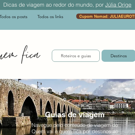
Dicas de viagem ao redor do mundo, por
Júlia Orige
Todos os posts
Todos os links
Cupom Nomad: JULIAEUROT
Roteiros e guias
Destinos
Guias de viagem
Navegue pelo conteúdo de viagem do
Quem vai e quem fica por destinos ao