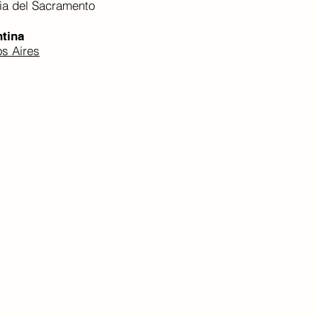
ia del Sacramento
tina
s Aires