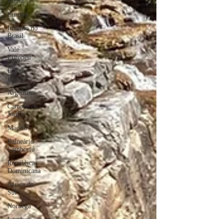
Roma
Europa
Inverno no
Brasil
Vale
Europeu
Foz do
Iguaçu
Argentina
Campos do
Jordão
Maceió
Balneário
Camboriú
República
Dominicana
África do
Sul
Noruega