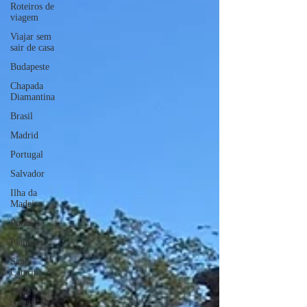
Roteiros de
viagem
Viajar sem
sair de casa
Budapeste
Chapada
Diamantina
Brasil
Madrid
Portugal
Salvador
Ilha da
Madeira
Porto
Planners
Santa
Catarina
Onde
comer?