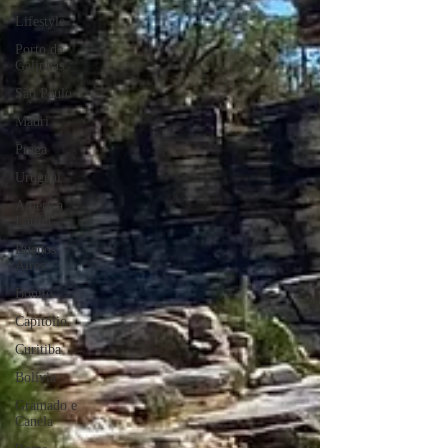
Lifestyle
Porto de
Galinhas
São Paulo
Madri
Praga
Uruguai
América
Latina
Buenos
Aires
Bonito
Capitólio
Curitiba
Bolívia
Gramado e
Canela