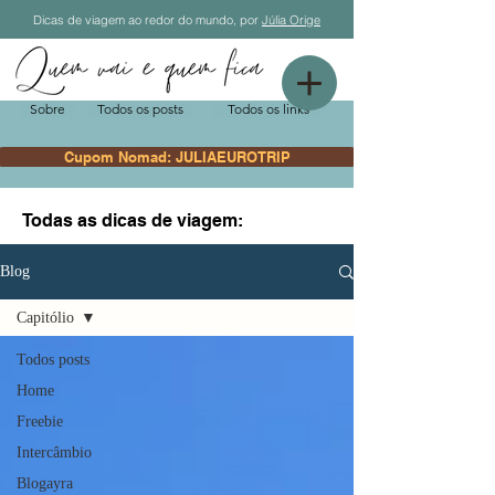
Dicas de viagem ao redor do mundo, por
Júlia Orige
Sobre
Todos os posts
Todos os links
Cupom Nomad: JULIAEUROTRIP
Todas as dicas de viagem:
Blog
Capitólio
Todos posts
Home
Freebie
Intercâmbio
Blogayra