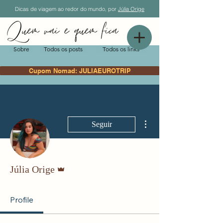
Dicas de viagem ao redor do mundo, por
Júlia Orige
Sobre
Todos os posts
Todos os links
Cupom Nomad: JULIAEUROTRIP
Mais ações
Seguir
Administrador
Júlia Orige
Profile