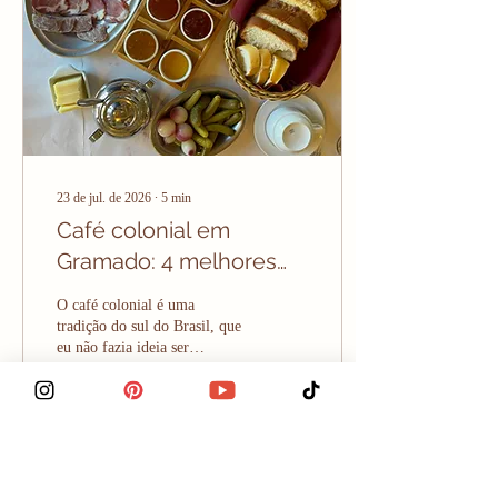
desconto e vouchers. Em
Gramado tem cupom pra
tudo, cupom de desconto de...
23 de jul. de 2026
∙
5
min
Café colonial em
Gramado: 4 melhores
opções pra você
O café colonial é uma
escolher
tradição do sul do Brasil, que
eu não fazia ideia ser
exclusiva daqui porque eu
mesma sou do sul e cresci
com café colonial sendo uma
coisa absolutamente normal.
Mas quando eu fiz um vídeo
1011
1
1
de lista de coisas que você
precisa provar em Gramado,