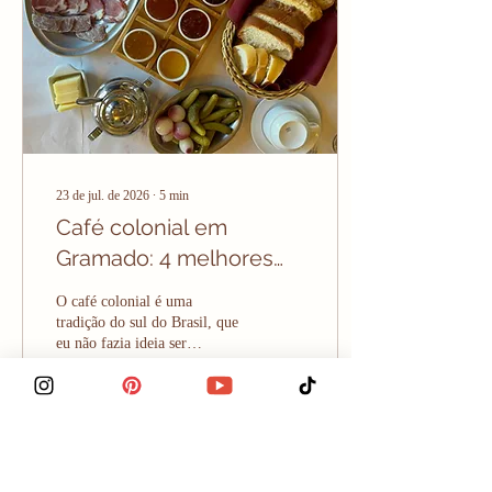
desconto e vouchers. Em
Gramado tem cupom pra
tudo, cupom de desconto de...
23 de jul. de 2026
∙
5
min
Café colonial em
Gramado: 4 melhores
opções pra você
O café colonial é uma
escolher
tradição do sul do Brasil, que
eu não fazia ideia ser
exclusiva daqui porque eu
mesma sou do sul e cresci
com café colonial sendo uma
coisa absolutamente normal.
Mas quando eu fiz um vídeo
1015
1
1
de lista de coisas que você
precisa provar em Gramado,