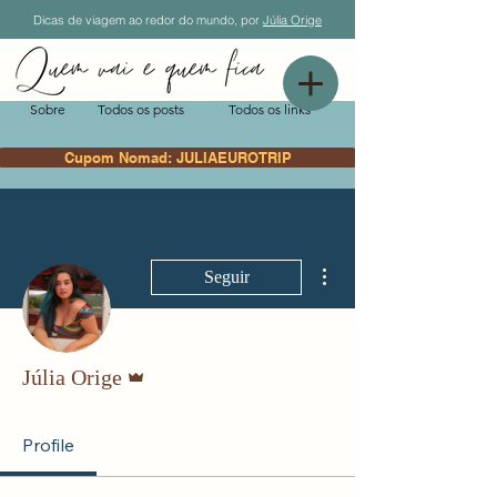
Dicas de viagem ao redor do mundo, por
Júlia Orige
Sobre
Todos os posts
Todos os links
Cupom Nomad: JULIAEUROTRIP
Mais ações
Seguir
Administrador
Júlia Orige
Profile