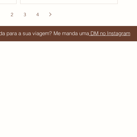
1
2
3
4
juda para a sua viagem? Me manda uma
DM no Instagram
Blog de viagem por Júlia Orige
Acompanhe:
Sessões do site:
Lojinha de mapas e planner 
Newsletter de dicas de viagem
Roteiros de viagem
Destinos de viagem​
Podcast Autoanálise Obsessiva
Cupons de desconto
Roteiros personalizados