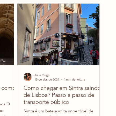
fascinante visão sobre a vida da monarquia
er fazer
portuguesa. Quer ver um pouco do Palácio
países em
da Ajuda? Veja o vídeo que eu gravei
u listar
Júlia Orige
15 de abr. de 2024
4 min de leitura
: como
Como chegar em Sintra saindo
de Lisboa? Passo a passo de
transporte público
mos O
Sintra é um bate e volta imperdível de