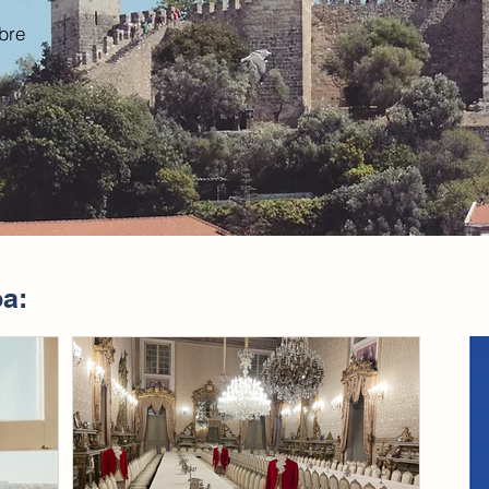
bre
a: