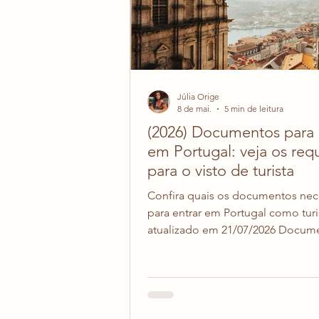
Júlia Orige
8 de mai.
5 min de leitura
(2026) Documentos para 
em Portugal: veja os requ
para o visto de turista
Confira quais os documentos nec
para entrar em Portugal como turi
atualizado em 21/07/2026 Docum
entrar em Portugal Portugal faz p
espaço Schengen, que é um acord
circulação de pessoas dentro da 
Então as regras para entrar em Po
as mesmas que em qualquer país