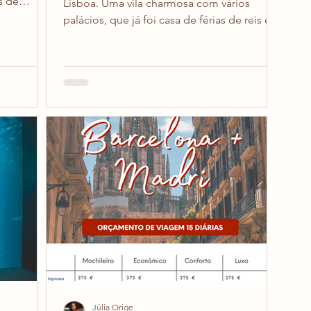
s de
Lisboa. Uma vila charmosa com vários
s mais
palácios, que já foi casa de férias de reis e
 Belém,
rainhas. E eu digo bate e volta porque é o
drão dos
mais comum de se encaixar numa viagem a
ado em
Lisboa, mas poderia facilmente preencher
s de um
alguns dias de passeio, caso você queira
se que
explorar mais a fundo. Nesse post eu vou te
ano para
explicar como chegar em Sintra de trem (ou
00kg de
comboio) saindo de Lisboa. É a forma mais
esmo
fácil, barata e rápida. E também vou te
contar como pegar o ônib
Júlia Orige