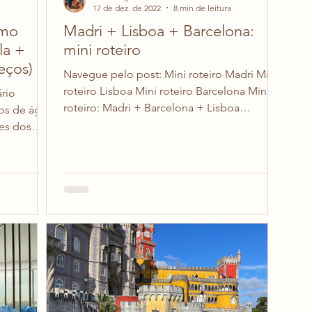
17 de dez. de 2022
8 min de leitura
omo
Madri + Lisboa + Barcelona:
la +
mini roteiro
eços)
Navegue pelo post: Mini roteiro Madri Mini
roteiro Lisboa Mini roteiro Barcelona Mini
rio
roteiro: Madri + Barcelona + Lisboa
ros de água
Atenção: a...
es dos