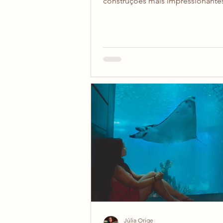
construções mais impressionante
Lisboa e um dos pontos turístico
imperdíveis. Ele fica na região de
perto da Torre de Belém e do Pa
Descobrimentos. Foi encomend
1501 por D. Manuel I e levou mai
século para ficar pronto. Estima-
tenha custado 70kg de ouro por 
ser erguido, ou seja, mais de 7.0
ouro no total. A construção é m
impressionante, arq
Júlia Orige