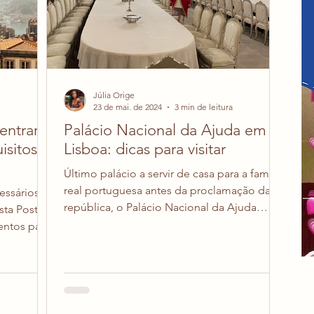
Júlia Orige
23 de mai. de 2024
3 min de leitura
entrar
Palácio Nacional da Ajuda em
isitos
Lisboa: dicas para visitar
Último palácio a servir de casa para a família
real portuguesa antes da proclamação da
essários
república, o Palácio Nacional da Ajuda
sta Post
conserva os ambientes como eram
entos para
utilizados há mais de cem anos. Ele fica fica
arte do
fora da rota tradicional do turismo em
o de livre
Lisboa , mas vale muito a pena o desvio.
Europa.
Localizado na freguesia da Ajuda, este
rtugal são
majestoso palácio real oferece uma
 europeu.