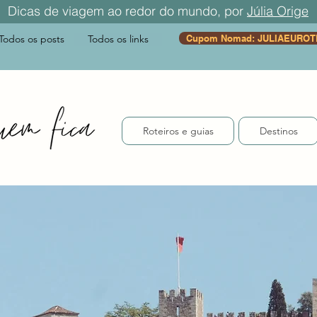
Dicas de viagem ao redor do mundo, por
Júlia Orige
Todos os posts
Todos os links
Cupom Nomad: JULIAEUROT
Roteiros e guias
Destinos