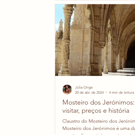
Isso é muito prático para quem qu
uma Eurotrip e passar em vários 
uma viagem só. Aqui nesse post vo
todos os documentos nece
Júlia Orige
20 de abr. de 2024
4 min de leitura
Mosteiro dos Jerónimos
visitar, preços e história
Claustro do Mosteiro dos Jeróni
Mosteiro dos Jerónimos é uma das