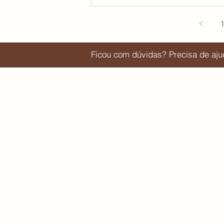
Ficou com dúvidas? Precisa de a
Navegue pelo Quem vai e quem fica | 
Editorial:
Sobre o blog
Para parcerias e publis entre em contato via
email:
juliaorige@gmail.com
Ou via direct do Instagram