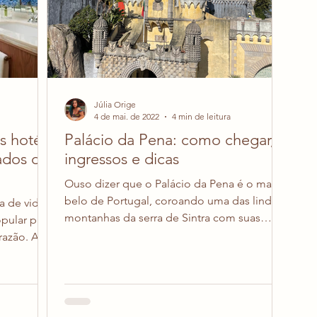
Júlia Orige
4 de mai. de 2022
4 min de leitura
s hotéis
Palácio da Pena: como chegar,
ados da
ingressos e dicas
Ouso dizer que o Palácio da Pena é o mais
belo de Portugal, coroando uma das lindas
a de vida,
montanhas da serra de Sintra com suas
opular para
cores e estilos...
azão. A...