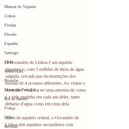
Manual do Viajante
Lisboa
Floripa
Ebooks
Espanha
Santiago
Chile
O Oceanário de Lisboa é um aquário 
gigantesco, com 5 milhões de litros de água 
Amsterdam
salgada, cercado por reconstruções dos 
Bruxelas
biomas de 4 oceanos diferentes. Ao visitar o 
Morar em Portugal
oceanário você vai ter uma amostra de como 
é a vida marinha em cada um deles, tanto 
Rio de Janeiro
debaixo d'agua como em cima dela.
França
Itália
Além do aquário central, o Oceanário de 
Lisboa tem aquários secundários com 
Receitas