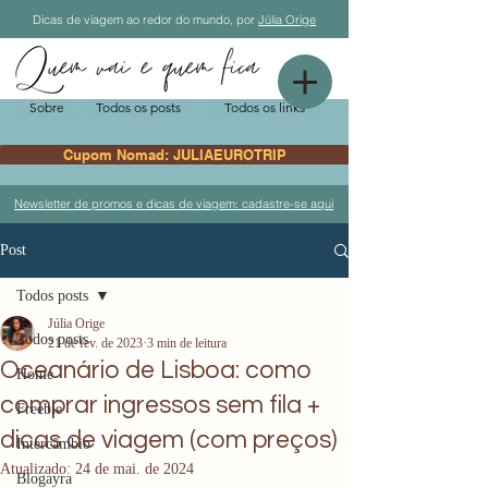
Dicas de viagem ao redor do mundo, por
Júlia Orige
Sobre
Todos os posts
Todos os links
Cupom Nomad: JULIAEUROTRIP
Newsletter de promos e dicas de viagem: cadastre-se aqui
Post
Todos posts
Júlia Orige
Todos posts
21 de fev. de 2023
3 min de leitura
Oceanário de Lisboa: como
Home
comprar ingressos sem fila +
Freebie
dicas de viagem (com preços)
Intercâmbio
Atualizado:
24 de mai. de 2024
Blogayra