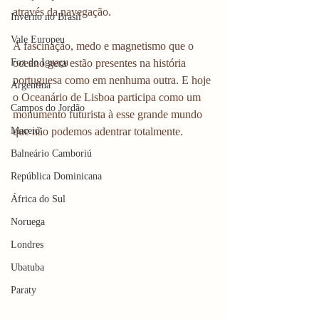
através da navegação.
Inverno no Brasil
Vale Europeu
A fascinação, medo e magnetismo que o 
Foz do Iguaçu
oceano gera estão presentes na história 
portuguesa como em nenhuma outra. E hoje 
Argentina
o Oceanário de Lisboa participa como um 
Campos do Jordão
monumento futurista à esse grande mundo 
Maceió
que não podemos adentrar totalmente.
Balneário Camboriú
República Dominicana
África do Sul
Noruega
Londres
Ubatuba
Paraty