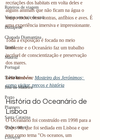
recriações dos habitats em volta deles e 
Roteiros de viagem
alguns animais que não ficam na água o 
Viajar sem sair de casa
tempo todo, como lontras, anfíbios e aves. É 
uma experiência imersiva e impressionante.
Budapeste
Chapada Diamantina
Toda a exposição é focada no meio 
Brasil
ambiente e o Oceanário faz um trabalho 
incrível de conscientização e preservação 
Madrid
dos mares.
Portugal
Salvador
Leia também:
Mosteiro dos Jerónimos; 
como visitar, preços e história
Ilha da Madeira
Porto
História do Oceanário de 
Planners
Lisboa
Santa Catarina
O Oceanário foi construído em 1998 para a 
Onde comer?
Expo 98, que foi sediada em Lisboa e que 
teve como tema "Os oceanos, um 
Lifestyle