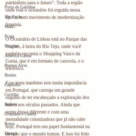
patrimônio para o futuro". Toda a região 
Porto de Galinhas
onde está o oceanário foi erguida nessa 
São Paulo
época, num movimento de modernização 
futurista.
Madri
Praga
O Oceanário de Lisboa está no Parque das 
Uruguai
Nações, à beira do Rio Tejo, onde você 
também encontra o Shopping Vasco da 
América Latina
Gama, que é em formato de caravela, e o 
Buenos Aires
teleférico.
Bonito
Esse tema marítimo tem muita importância 
Capitólio
em Portugal, que carrega um grande 
Curitiba
orgulho de ter encabeçado a exploração dos 
Bolívia
mares nos séculos passados. Ainda que 
numa época diferente e com uma 
Gramado e Canela
mentalidade colonizadora que já não cabe 
Roma
hoje, Portugal tem um papel fundamental na 
Europa
direção que o mundo tomou. E isso foi feito 