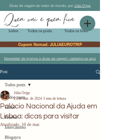
Dicas de viagem ao redor do mundo, por
Júlia Orige
Sobre
Todos os posts
Todos os links
Cupom Nomad: JULIAEUROTRIP
Newsletter de promos e dicas de viagem: cadastre-se aqui
Post
Todos posts
Júlia Orige
Todos posts
23 de mai. de 2024
3 min de leitura
Palácio Nacional da Ajuda em
Home
Lisboa: dicas para visitar
Freebie
Atualizado:
10 de mar.
Intercâmbio
Blogayra