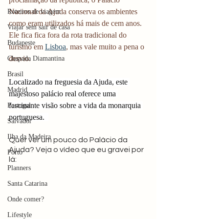
Nacional da Ajuda conserva os ambientes 
Roteiros de viagem
como eram utilizados há mais de cem anos. 
Viajar sem sair de casa
Ele fica fica fora da rota tradicional do 
Budapeste
turismo em 
Lisboa
, mas vale muito a pena o 
desvio.
Chapada Diamantina
Brasil
Localizado na freguesia da Ajuda, este 
Madrid
majestoso palácio real oferece uma 
fascinante visão sobre a vida da monarquia 
Portugal
portuguesa.  
Salvador
Ilha da Madeira
Quer ver um pouco do Palácio da 
Ajuda? Veja o vídeo que eu gravei por 
Porto
lá: 
Planners
Santa Catarina
Onde comer?
Lifestyle