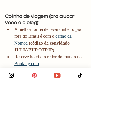
Colinha de viagem (pra ajudar 
você e o blog):
A melhor forma de levar dinheiro pra 
fora do Brasil é com o 
cartão da 
Nomad
(código de convidado 
JULIAEUROTRIP)
Reserve hotéis ao redor do mundo no 
Booking.com
Cote seu
 seguro de viagem pelo menor 
preço
 e com desconto 
( cupom 
QUEMVAIEQUEMFICA)
 no 
Seguros Promo
Chegue no seu destino já com internet 
com os
 e-SIMs da Airalo
 (pegue 
cupom de desconto atual no 
meu canal 
no Instagram
)
Compre malas, mochilas de viagem e 