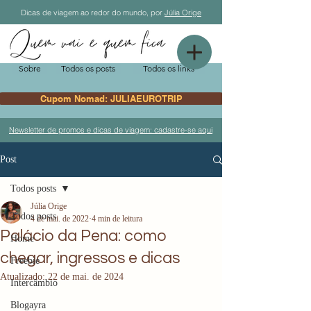
Dicas de viagem ao redor do mundo, por
Júlia Orige
Sobre
Todos os posts
Todos os links
Cupom Nomad: JULIAEUROTRIP
Newsletter de promos e dicas de viagem: cadastre-se aqui
Post
Todos posts
Júlia Orige
Todos posts
4 de mai. de 2022
4 min de leitura
Palácio da Pena: como
Home
chegar, ingressos e dicas
Freebie
Atualizado:
22 de mai. de 2024
Intercâmbio
Blogayra