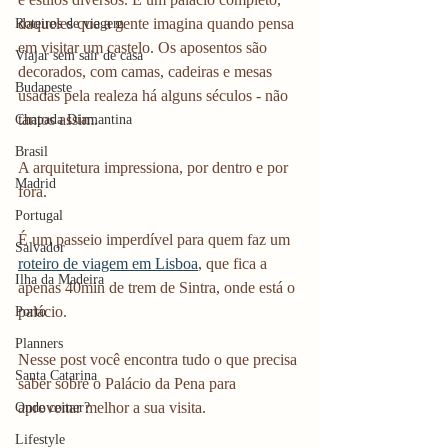
daqueles que a gente imagina quando pensa 
Roteiros de viagem
em visitar um castelo. Os aposentos são 
Viajar sem sair de casa
decorados, com camas, cadeiras e mesas 
Budapeste
usadas pela realeza há alguns séculos - não 
tantos assim.
Chapada Diamantina
Brasil
A arquitetura impressiona, por dentro e por 
Madrid
fora. 
Portugal
É um passeio imperdível para quem faz um 
Salvador
roteiro de viagem em Lisboa
, que fica a 
Ilha da Madeira
apenas 40min de trem de Sintra, onde está o 
palácio.
Porto
Planners
Nesse post você encontra tudo o que precisa 
Santa Catarina
saber sobre o Palácio da Pena para 
aproveitar melhor a sua visita.
Onde comer?
Lifestyle