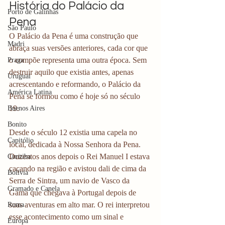
História do Palácio da 
Porto de Galinhas
Pena
São Paulo
O Palácio da Pena é uma construção que 
Madri
abraça suas versões anteriores, cada cor que 
o compõe representa uma outra época. Sem 
Praga
destruir aquilo que existia antes, apenas 
Uruguai
acrescentando e reformando, o Palácio da 
América Latina
Pena se formou como é hoje só no século 
19.
Buenos Aires
Bonito
Desde o século 12 existia uma capela no 
Capitólio
local, dedicada à Nossa Senhora da Pena. 
Duzentos anos depois o Rei Manuel I estava 
Curitiba
caçando na região e avistou dali de cima da 
Bolívia
Serra de Sintra, um navio de Vasco da 
Gramado e Canela
Gama que chegava à Portugal depois de 
suas aventuras em alto mar. O rei interpretou 
Roma
esse acontecimento como um sinal e 
Europa