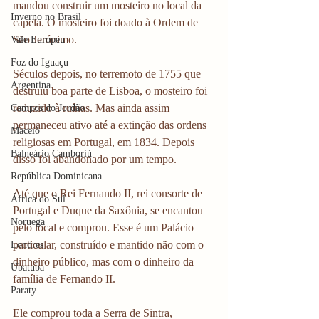
mandou construir um mosteiro no local da 
Inverno no Brasil
capela. O mosteiro foi doado à Ordem de 
São Jerónimo.
Vale Europeu
Foz do Iguaçu
Séculos depois, no terremoto de 1755 que 
Argentina
destruiu boa parte de Lisboa, o mosteiro foi 
reduzido à ruínas. Mas ainda assim 
Campos do Jordão
permaneceu ativo até a extinção das ordens 
Maceió
religiosas em Portugal, em 1834. Depois 
Balneário Camboriú
disso foi abandonado por um tempo.
República Dominicana
Até que o Rei Fernando II, rei consorte de 
África do Sul
Portugal e Duque da Saxônia, se encantou 
Noruega
pelo local e comprou. Esse é um Palácio 
particular, construído e mantido não com o 
Londres
dinheiro público, mas com o dinheiro da 
Ubatuba
família de Fernando II.
Paraty
Ele comprou toda a Serra de Sintra, 