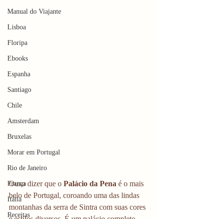
Manual do Viajante
Lisboa
Floripa
Ebooks
Espanha
Santiago
Chile
Amsterdam
Bruxelas
Morar em Portugal
Rio de Janeiro
Ouso dizer que o 
Palácio da Pena
 é o mais 
França
belo de Portugal, coroando uma das lindas 
Itália
montanhas da serra de Sintra com suas cores 
Receitas
e estilos diversos. É um palácio completo, 