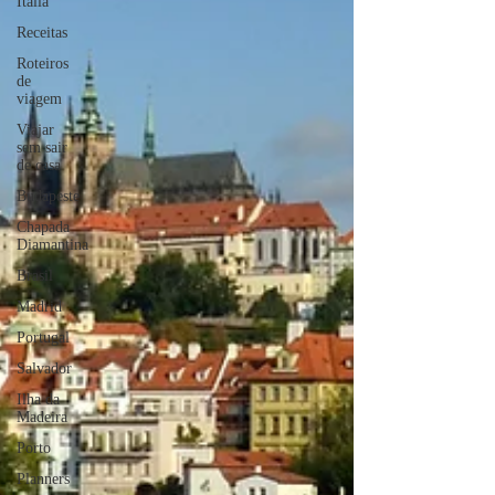
Itália
Receitas
Roteiros
de
viagem
Viajar
sem sair
de casa
Budapeste
Chapada
Diamantina
Brasil
Madrid
Portugal
Salvador
Ilha da
Madeira
Porto
Planners