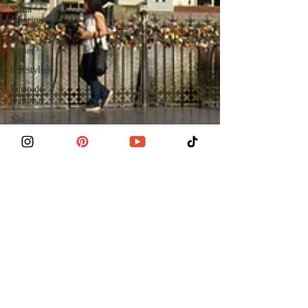
Santa
Catarina
Onde
comer?
Lifestyle
Porto de
Galinhas
São
Paulo
Madri
Praga
Uruguai
América
Latina
Buenos
Aires
Bonito
Júlia Orige
Capitólio
23 de ago. de 2022
4 min de leitura
Curitiba