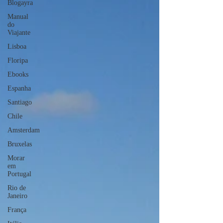
Blogayra
Manual
do
Viajante
Lisboa
Floripa
Ebooks
Espanha
Santiago
Chile
Amsterdam
Bruxelas
Morar
em
Portugal
Rio de
Janeiro
França