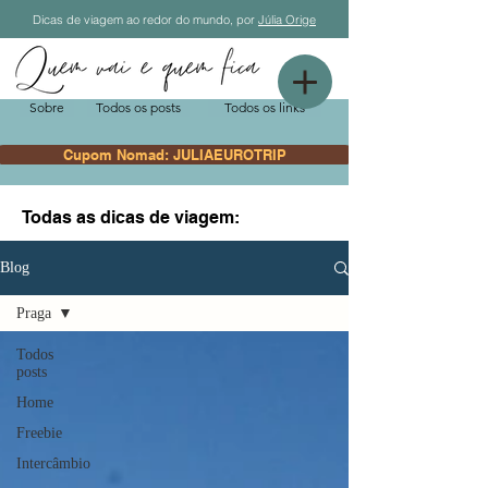
Dicas de viagem ao redor do mundo, por
Júlia Orige
Sobre
Todos os posts
Todos os links
Cupom Nomad: JULIAEUROTRIP
Todas as dicas de viagem:
Blog
Praga
Todos
posts
Home
Freebie
Intercâmbio