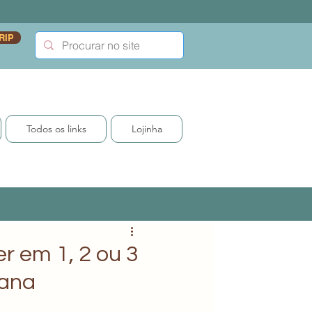
RIP
Todos os links
Lojinha
r em 1, 2 ou 3
cana