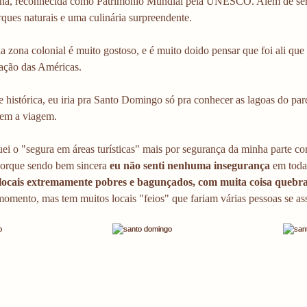
na, reconhecida como Patrimônio Mundial pela UNESCO. Além de ser ri
ques naturais e uma culinária surpreendente.
 zona colonial é muito gostoso, e é muito doido pensar que foi ali que
ação das Américas. 
 histórica, eu iria pra Santo Domingo só pra conhecer as lagoas do par
lem a viagem. 
ei o "segura em áreas turísticas" mais por segurança da minha parte c
porque sendo bem sincera 
eu não senti nenhuma insegurança 
em toda
locais extremamente pobres e bagunçados, com muita coisa quebra
mento, mas tem muitos locais "feios" que fariam várias pessoas se as