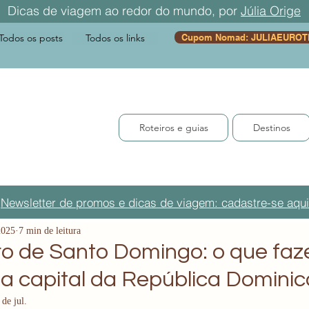
Dicas de viagem ao redor do mundo, por
Júlia Orige
Todos os posts
Todos os links
Cupom Nomad: JULIAEUROT
Roteiros e guias
Destinos
Newsletter de promos e dicas de viagem: cadastre-se aqui
2025
7 min de leitura
ro de Santo Domingo: o que faze
na capital da República Domini
 de jul.