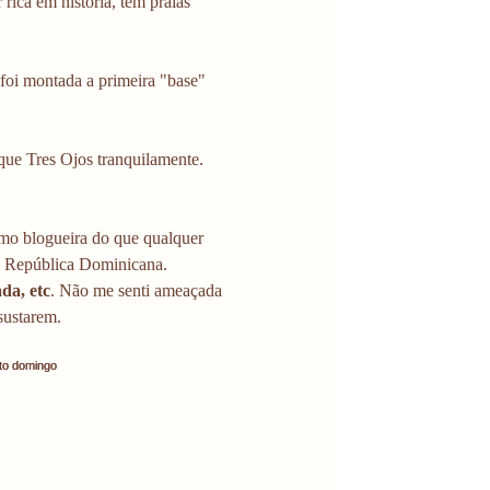
ca em história, tem praias 
 foi montada a primeira "base" 
que Tres Ojos tranquilamente. 
omo blogueira do que qualquer 
 República Dominicana. 
da, etc
. Não me senti ameaçada 
sustarem. 