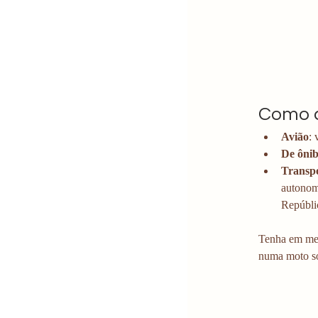
Como 
Avião
:
De ôni
Transpo
autonomi
Repúbli
Tenha em men
numa moto só