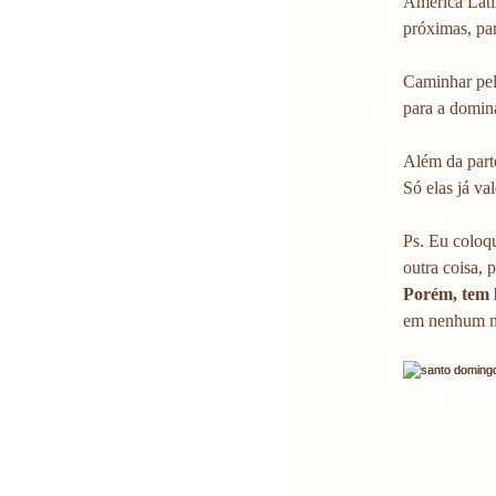
América Lati
próximas, par
Caminhar pela
para a domin
Além da parte
Só elas já va
Ps. Eu coloqu
outra coisa, 
Porém, tem 
em nenhum mo