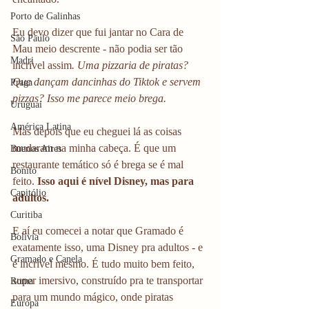
Porto de Galinhas
Eu devo dizer que fui jantar no Cara de 
São Paulo
Mau meio descrente - não podia ser tão 
Madri
incrível assim
. Uma pizzaria de piratas? 
Que dançam dancinhas do Tiktok e servem 
Praga
pizzas? Isso me parece meio brega.
Uruguai
América Latina
Mas depois que eu cheguei lá as coisas 
mudaram na minha cabeça. É que um 
Buenos Aires
restaurante temático só é brega se é mal 
Bonito
feito. 
Isso aqui é nível Disney, mas para 
Capitólio
adultos. 
Curitiba
E aí eu comecei a notar que Gramado é 
Bolívia
exatamente isso, uma Disney pra adultos - e 
Gramado e Canela
é incrível mesmo. É tudo muito bem feito, 
super imersivo, construído pra te transportar 
Roma
para um mundo mágico, onde piratas 
Europa