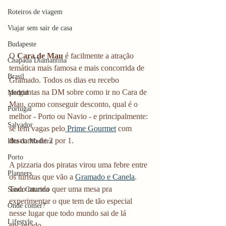
Roteiros de viagem
Viajar sem sair de casa
Budapeste
O 
Cara de Mau
 é facilmente a atração 
Chapada Diamantina
temática mais famosa e mais concorrida de 
Brasil
Gramado. Todos os dias eu recebo 
perguntas na DM sobre como ir no Cara de 
Madrid
Mau, como conseguir desconto, qual é o 
Portugal
melhor - Porto ou Navio - e principalmente: 
Salvador
se tem vagas pelo
 Prime Gourmet
 com 
desconto de 2 por 1. 
Ilha da Madeira
Porto
A pizzaria dos piratas virou uma febre entre 
Planners
os turistas que vão a 
Gramado e Canela
. 
Todo mundo quer uma mesa pra 
Santa Catarina
experimentar o que tem de tão especial 
Onde comer?
nesse lugar que todo mundo sai de lá 
Lifestyle
encantado. 