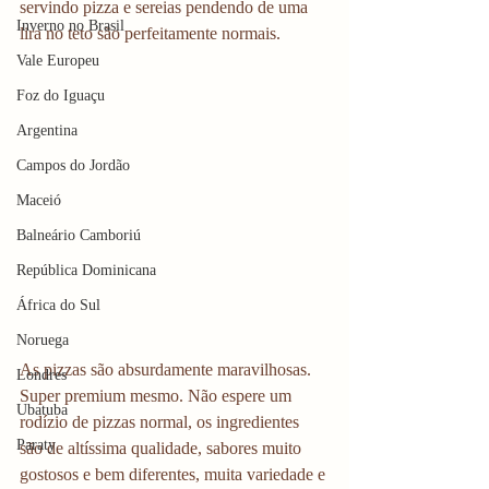
servindo pizza e sereias pendendo de uma 
Inverno no Brasil
lira no teto são perfeitamente normais. 
Vale Europeu
Foz do Iguaçu
Argentina
Campos do Jordão
Maceió
Balneário Camboriú
República Dominicana
África do Sul
Noruega
As pizzas são absurdamente maravilhosas. 
Londres
Super premium mesmo. Não espere um 
Ubatuba
rodízio de pizzas normal, os ingredientes 
Paraty
são de altíssima qualidade, sabores muito 
gostosos e bem diferentes, muita variedade e 