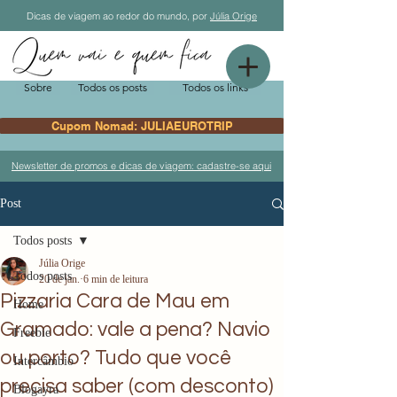
Dicas de viagem ao redor do mundo, por
Júlia Orige
Sobre
Todos os posts
Todos os links
Cupom Nomad: JULIAEUROTRIP
Newsletter de promos e dicas de viagem: cadastre-se aqui
Post
Todos posts
Júlia Orige
Todos posts
20 de jan.
6 min de leitura
Pizzaria Cara de Mau em
Home
Gramado: vale a pena? Navio
Freebie
ou porto? Tudo que você
Intercâmbio
precisa saber (com desconto)
Blogayra