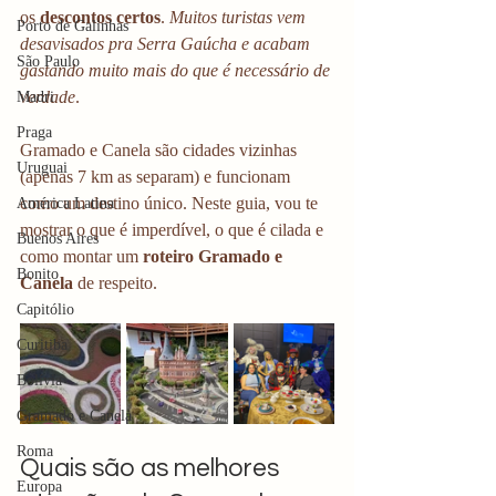
os
 descontos certos
.
 Muitos turistas vem 
Porto de Galinhas
desavisados pra Serra Gaúcha e acabam 
São Paulo
gastando muito mais do que é necessário de 
verdade
. 
Madri
Praga
Gramado e Canela são cidades vizinhas 
Uruguai
(apenas 7 km as separam) e funcionam 
como um destino único. Neste guia, vou te 
América Latina
mostrar o que é imperdível, o que é cilada e 
Buenos Aires
como montar um 
roteiro Gramado e 
Bonito
Canela
 de respeito.
Capitólio
Curitiba
Bolívia
Gramado e Canela
Roma
Quais são as melhores 
Europa