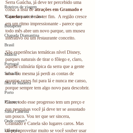
Serra Gaúcha, já deve ter percebido uma 
Roteiros de viagem
coisa: a lista de 
atrações em Gramado e 
Canela
 parece não ter fim.  A região cresce 
Viajar sem sair de casa
em um ritmo impressionante - parece que 
Budapeste
todo mês abre um novo parque, um museu 
Chapada Diamantina
interativo ou um restaurante conceito.
Brasil
São experiências temáticas nível Disney, 
Madrid
parques naturais de tirar o fôlego e, claro, 
Portugal
aquela culinária típica da serra que a gente 
ama. Eu mesma já perdi as contas de 
Salvador
quantas vezes fui para lá e nunca me canso, 
Ilha da Madeira
porque sempre tem algo novo para descobrir.
Porto
Claro, todo esse progresso tem um preço e 
Planners
nas pesquisas você já deve ter se assustado 
Santa Catarina
um pouco. Vou ter que ser sincera, 
Onde comer?
Gramado e Canela são lugares caros. Mas 
dá pra aproveitar muito se você souber usar 
Lifestyle