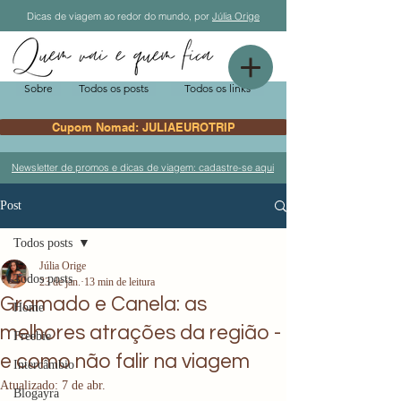
Dicas de viagem ao redor do mundo, por
Júlia Orige
Sobre
Todos os posts
Todos os links
Cupom Nomad: JULIAEUROTRIP
Newsletter de promos e dicas de viagem: cadastre-se aqui
Post
Todos posts
Júlia Orige
Todos posts
23 de jan.
13 min de leitura
Gramado e Canela: as
Home
melhores atrações da região -
Freebie
e como não falir na viagem
Intercâmbio
Atualizado:
7 de abr.
Blogayra