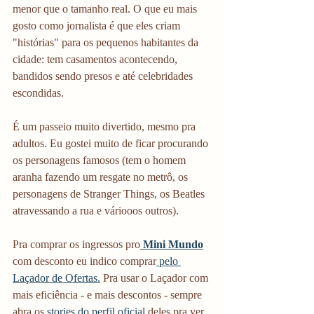
menor que o tamanho real. O que eu mais 
gosto como jornalista é que eles criam 
"histórias" para os pequenos habitantes da 
cidade: tem casamentos acontecendo, 
bandidos sendo presos e até celebridades 
escondidas.
É um passeio muito divertido, mesmo pra 
adultos. Eu gostei muito de ficar procurando 
os personagens famosos (tem o homem 
aranha fazendo um resgate no metrô, os 
personagens de Stranger Things, os Beatles 
atravessando a rua e váriooos outros). 
Pra comprar os ingressos pro
 Mini Mundo
com desconto eu indico comprar
 pelo 
Laçador de Ofertas.
 Pra usar o Laçador com 
mais eficiência - e mais descontos - sempre 
abra os
 stories do perfil oficial
 deles pra ver 