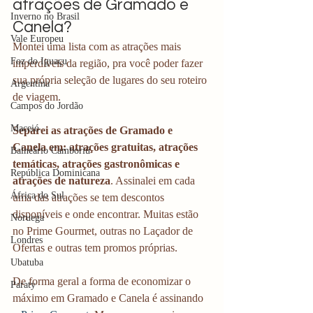
atrações de Gramado e 
Inverno no Brasil
Canela?
Vale Europeu
Montei uma lista com as atrações mais 
Foz do Iguaçu
imperdíveis da região, pra você poder fazer 
sua própria seleção de lugares do seu roteiro 
Argentina
de viagem. 
Campos do Jordão
Maceió
Separei as atrações de Gramado e 
Canela em: atrações gratuitas, atrações 
Balneário Camboriú
temáticas, atrações gastronômicas e 
República Dominicana
atrações de natureza
. Assinalei em cada 
África do Sul
uma das atrações se tem descontos 
disponíveis e onde encontrar. Muitas estão 
Noruega
no Prime Gourmet, outras no Laçador de 
Londres
Ofertas e outras tem promos próprias. 
Ubatuba
De forma geral a forma de economizar o 
Paraty
máximo em Gramado e Canela é assinando 