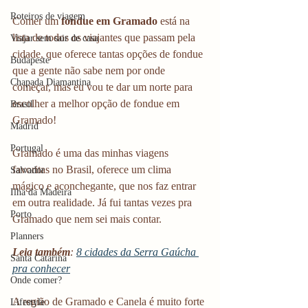
Roteiros de viagem
Comer um 
fondue em Gramado 
está na 
lista de todos os viajantes que passam pela 
Viajar sem sair de casa
cidade, que oferece tantas opções de fondue 
Budapeste
que a gente não sabe nem por onde 
Chapada Diamantina
começar, mas eu vou te dar um norte para 
escolher a melhor opção de fondue em 
Brasil
Gramado!
Madrid
Portugal
Gramado é uma das minhas viagens 
favoritas no Brasil, oferece um clima 
Salvador
mágico e aconchegante, que nos faz entrar 
Ilha da Madeira
em outra realidade. Já fui tantas vezes pra 
Porto
Gramado que nem sei mais contar.
Planners
Leia também
: 
8 cidades da Serra Gaúcha 
Santa Catarina
pra conhecer
Onde comer?
A região de Gramado e Canela é muito forte 
Lifestyle