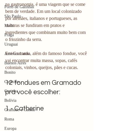
na gastronomia, é uma viagem que se come 
Porto de Galinhas
bem de verdade. Em um local colonizado 
São Paulo
por alemães, italianos e portugueses, as 
culturas se fundiram em pratos e 
Madri
ingredientes que combinam muito bem com 
Praga
o friozinho da serra. 
Uruguai
Em Gramado, além do famoso fondue, você 
América Latina
vai encontrar muita massa, sopas, cafés 
Buenos Aires
coloniais, vinhos, queijos, pães e cucas. 
Bonito
12 fondues em Gramado 
Capitólio
pra você escolher:
Curitiba
Bolívia
1 - Catherine
Gramado e Canela
Roma
Europa