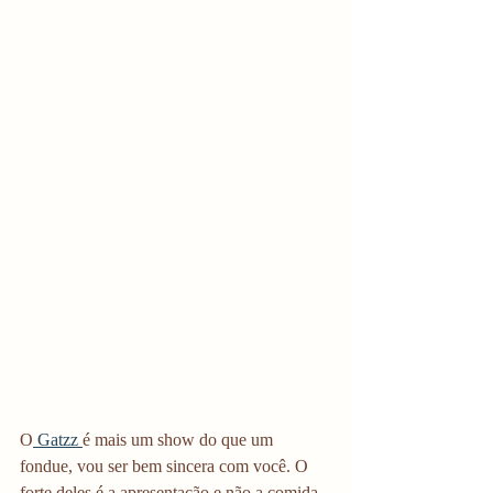
O
 Gatzz 
é mais um show do que um 
fondue, vou ser bem sincera com você. O 
forte deles é a apresentação e não a comida 