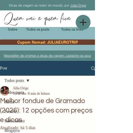
Dicas de viagem ao redor do mundo, por
Júlia Orige
Sobre
Todos os posts
Todos os links
Cupom Nomad: JULIAEUROTRIP
Newsletter de promos e dicas de viagem: cadastre-se aqui
Post
Todos posts
Júlia Orige
Todos posts
18 de abr.
8 min de leitura
Melhor fondue de Gramado
Home
(2026): 12 opções com preços
Freebie
e dicas
Intercâmbio
Atualizado:
há 5 dias
Blogayra