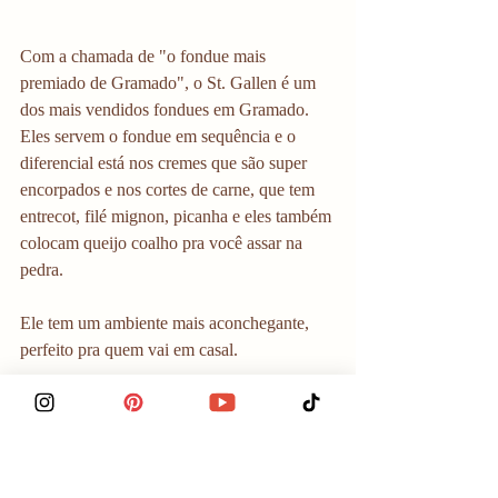
Com a chamada de "o fondue mais 
premiado de Gramado", o St. Gallen é um 
dos mais vendidos fondues em Gramado. 
Eles servem o fondue em sequência e o 
diferencial está nos cremes que são super 
encorpados e nos cortes de carne, que tem 
entrecot, filé mignon, picanha e eles também 
colocam queijo coalho pra você assar na 
pedra. 
Ele tem um ambiente mais aconchegante, 
perfeito pra quem vai em casal. 
Localização
: 
📍
A
v. das Hortênsias, 1122
Faixa de preços
: R$ 179 por pessoa (ou R$ 
89,50 com o Prime Gourmet)
Tem desconto?
 2 por 1 com o Prime 