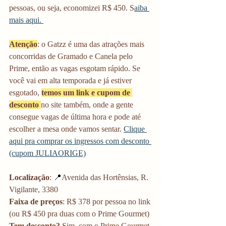
pessoas, ou seja, economizei R$ 450. S
aiba 
mais aqui. 
Atenção
: o Gatzz é uma das atrações mais 
concorridas de Gramado e Canela pelo 
Prime, então as vagas esgotam rápido. Se 
você vai em alta temporada e já estiver 
esgotado, 
temos um link e cupom de 
desconto
no site também, onde a gente 
consegue vagas de última hora e pode até 
escolher a mesa onde vamos sentar. 
Clique 
aqui pra comprar os ingressos com desconto 
(cupom JULIAORIGE)
Localização
: 
📍
Avenida das Hortênsias, R. 
Vigilante, 3380
Faixa de preços
: R$ 378 por pessoa no link 
(ou R$ 450 pra duas com o Prime Gourmet)
Tem desconto?
 Sim, com o Prime Gourmet 