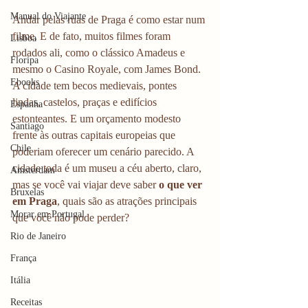
Manual do Viajante
Andar pelas ruas de Praga é como estar num 
filme. E de fato, muitos filmes foram 
Lisboa
rodados ali, como o clássico Amadeus e 
Floripa
mesmo o Casino Royale, com James Bond. 
Ebooks
A cidade tem becos medievais, pontes 
lindas, castelos, praças e edifícios 
Espanha
estonteantes. E um orçamento modesto 
Santiago
frente às outras capitais europeias que 
Chile
poderiam oferecer um cenário parecido. A 
cidade toda é um museu a céu aberto, claro, 
Amsterdam
mas se você vai viajar deve saber 
o que ver 
Bruxelas
em Praga
, quais são as atrações principais 
Morar em Portugal
que você não pode perder? 
Rio de Janeiro
França
Itália
Receitas