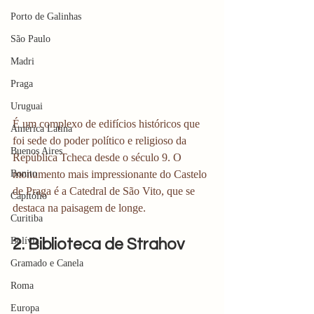
Porto de Galinhas
São Paulo
Madri
Praga
Uruguai
É um complexo de edifícios históricos que 
América Latina
foi sede do poder político e religioso da 
Buenos Aires
República Tcheca desde o século 9. O 
Bonito
monumento mais impressionante do Castelo 
de Praga é a Catedral de São Vito, que se 
Capitólio
destaca na paisagem de longe. 
Curitiba
Bolívia
2. Biblioteca de Strahov 
Gramado e Canela
Roma
Europa