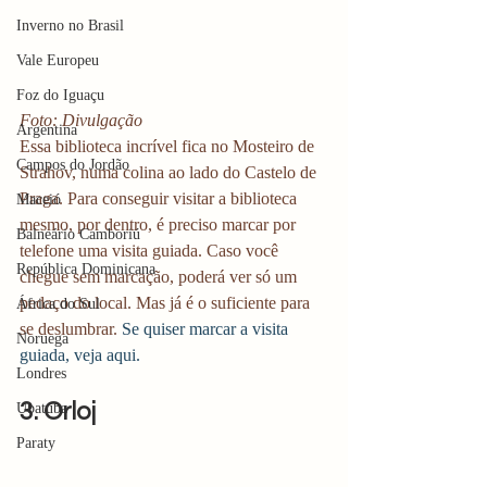
Inverno no Brasil
Vale Europeu
Foz do Iguaçu
Foto: Divulgação
Argentina
Essa biblioteca incrível fica no Mosteiro de 
Campos do Jordão
Strahov, numa colina ao lado do Castelo de 
Praga. Para conseguir visitar a biblioteca 
Maceió
mesmo, por dentro, é preciso marcar por 
Balneário Camboriú
telefone uma visita guiada. Caso você 
República Dominicana
chegue sem marcação, poderá ver só um 
pedaço do local. Mas já é o suficiente para 
África do Sul
se deslumbrar. 
Se quiser marcar a visita 
Noruega
guiada, veja aqui. 
Londres
3. Orloj 
Ubatuba
Paraty