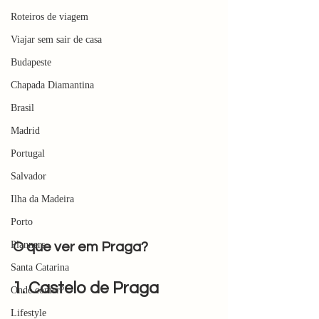
Roteiros de viagem
Viajar sem sair de casa
Budapeste
Chapada Diamantina
Brasil
Madrid
Portugal
Salvador
Ilha da Madeira
Porto
Planners
O que ver em Praga?
Santa Catarina
1. Castelo de Praga 
Onde comer?
Lifestyle