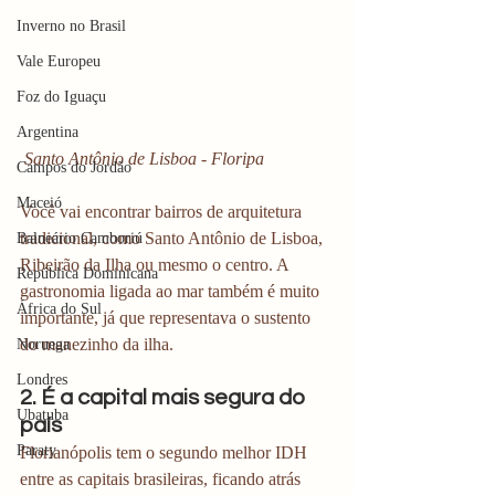
Inverno no Brasil
Vale Europeu
Foz do Iguaçu
Argentina
 Santo Antônio de Lisboa - Floripa 
Campos do Jordão
Maceió
Você vai encontrar bairros de arquitetura 
tradicional, como Santo Antônio de Lisboa, 
Balneário Camboriú
Ribeirão da Ilha ou mesmo o centro. A 
República Dominicana
gastronomia ligada ao mar também é muito 
África do Sul
importante, já que representava o sustento 
do manezinho da ilha. 
Noruega
Londres
2. É a capital mais segura do 
Ubatuba
país 
Paraty
Florianópolis tem o segundo melhor IDH 
entre as capitais brasileiras, ficando atrás 