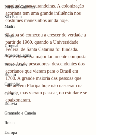
inspiradas nas curandeiras. A colonização 
Porto de Galinhas
açoriana tem uma grande influência nos 
São Paulo
costumes manezinhos ainda hoje. 
Madri
Floripa só começou a crescer de verdade a 
Praga
partir de 1960, quando a Universidade 
Uruguai
Federal de Santa Catarina foi fundada. 
América Latina
Antes disso era majoritariamente composta 
por vilas de pescadores, descendentes dos 
Buenos Aires
açorianos que vieram para o Brasil em 
Bonito
1700. A grande maioria das pessoas que 
Capitólio
moram em Floripa hoje não nasceram na 
cidade, mas vieram passear, ou estudar e se 
Curitiba
apaixonaram. 
Bolívia
Gramado e Canela
Roma
Europa