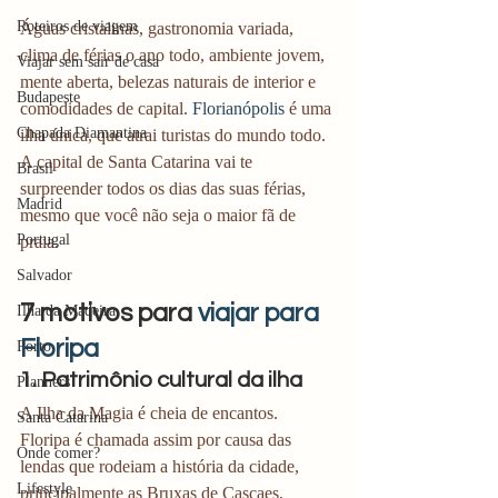
Roteiros de viagem
Águas cristalinas, gastronomia variada, 
clima de férias o ano todo, ambiente jovem, 
Viajar sem sair de casa
mente aberta, belezas naturais de interior e 
Budapeste
comodidades de capital. 
Florianópolis
 é uma 
Chapada Diamantina
ilha única, que atrai turistas do mundo todo. 
A capital de Santa Catarina vai te 
Brasil
surpreender todos os dias das suas férias, 
Madrid
mesmo que você não seja o maior fã de 
Portugal
praia.  
Salvador
7 motivos para 
viajar para 
Ilha da Madeira
Floripa 
Porto
1. Patrimônio cultural da ilha 
Planners
A Ilha da Magia é cheia de encantos. 
Santa Catarina
Floripa é chamada assim por causa das 
Onde comer?
lendas que rodeiam a história da cidade, 
Lifestyle
principalmente as Bruxas de Cascaes, 