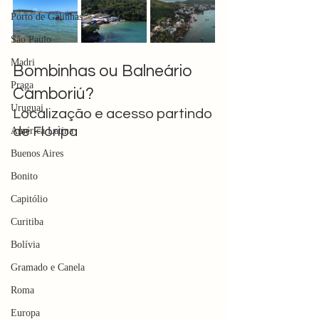
Porto de Galinhas
São Paulo
Madri
Bombinhas ou Balneário 
Praga
Camboriú?
Uruguai
Localização e acesso partindo 
de Floripa
América Latina
Buenos Aires
Bonito
Capitólio
Curitiba
Bolívia
Gramado e Canela
Roma
Europa