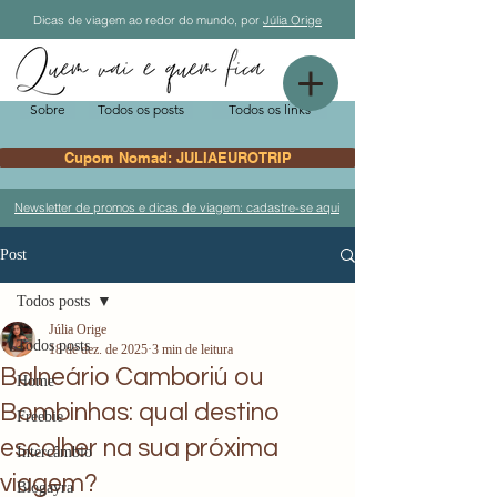
Dicas de viagem ao redor do mundo, por
Júlia Orige
Sobre
Todos os posts
Todos os links
Cupom Nomad: JULIAEUROTRIP
Newsletter de promos e dicas de viagem: cadastre-se aqui
Post
Todos posts
Júlia Orige
Todos posts
18 de dez. de 2025
3 min de leitura
Balneário Camboriú ou
Home
Bombinhas: qual destino
Freebie
escolher na sua próxima
Intercâmbio
viagem?
Blogayra