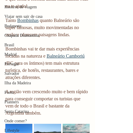
eu te ajudo!
Roteiros de viagem
Viajar sem sair de casa
Tanto 
Bombinhas
 quanto Balneário são 
Budapeste
super famosas, muito movimentadas no 
verão e oferecem paisagens lindas. 
Chapada Diamantina
Brasil
Bombinhas vai te dar mais experiências 
Madrid
focadas na natureza e 
Balneário Camboriú
(BC para os íntimos) tem mais estrutura 
Portugal
turística, de hotéis, restaurantes, bares e 
Salvador
atrações diferentes. 
Ilha da Madeira
A região vem crescendo muito e bem rápido 
Porto
para conseguir comportar os turistas que 
Planners
vem de todo o Brasil e bastante da 
Santa Catarina
Argentina também. 
Onde comer?
Lifestyle