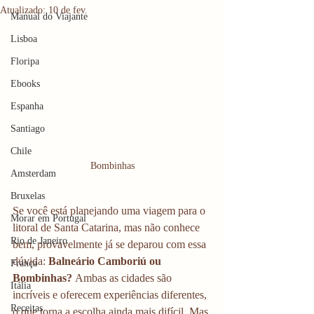
Atualizado:
10 de fev.
Manual do Viajante
Lisboa
Floripa
Ebooks
Espanha
Santiago
Chile
Bombinhas
Amsterdam
Bruxelas
Se você está planejando uma viagem para o 
Morar em Portugal
litoral de Santa Catarina, mas não conhece 
Rio de Janeiro
bem, provavelmente já se deparou com essa 
dúvida: 
Balneário Camboriú ou 
França
Bombinhas?
 Ambas as cidades são 
Itália
incríveis e oferecem experiências diferentes, 
Receitas
o que torna a escolha ainda mais difícil. Mas 