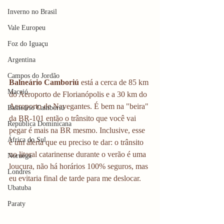
Inverno no Brasil
Vale Europeu
Foz do Iguaçu
Argentina
Campos do Jordão
Balneário Camboriú
 está a cerca de 85 km 
Maceió
do Aeroporto de Florianópolis e a 30 km do 
Aeroporto de Navegantes. É bem na "beira" 
Balneário Camboriú
da BR-101 então o trânsito que você vai 
República Dominicana
pegar é mais na BR mesmo. Inclusive, esse 
África do Sul
é um alerta que eu preciso te dar: o trânsito 
no litoral catarinense durante o verão é uma 
Noruega
loucura, não há horários 100% seguros, mas 
Londres
eu evitaria final de tarde para me deslocar. 
Ubatuba
Paraty