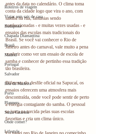
antes da data no calendário. O clima toma 
Roteiros de viagem
conta da cidade logo que vira o ano, com 
Viajar sem sair de casa
samba na rua, fantasias sendo 
confeccionadas - e muitas vezes usadas - e 
Budapeste
ensaios das escolas mais tradicionais do 
Chapada Diamantina
Brasil. Se você vai conhecer o Rio de 
Brasil
Janeiro antes do carnaval, vale muito a pena 
conferir como ver um ensaio de escola de 
Madrid
samba e conhecer de pertinho essa tradição 
Portugal
tão brasileira. 
Salvador
Diferente do desfile oficial na Sapucaí, os 
Ilha da Madeira
ensaios oferecem uma atmosfera mais 
Porto
descontraída, onde você pode sentir de perto 
Planners
a energia contagiante do samba. O pessoal 
se junta na torcida pelas suas escolas 
Santa Catarina
favoritas e cria um clima único. 
Onde comer?
Lifestyle
Eu viajei pro Rio de Janeiro no comecinho 