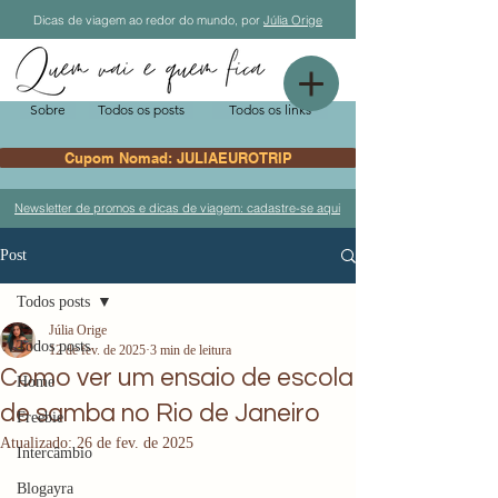
Dicas de viagem ao redor do mundo, por
Júlia Orige
Sobre
Todos os posts
Todos os links
Cupom Nomad: JULIAEUROTRIP
Newsletter de promos e dicas de viagem: cadastre-se aqui
Post
Todos posts
Júlia Orige
Todos posts
12 de fev. de 2025
3 min de leitura
Como ver um ensaio de escola
Home
de samba no Rio de Janeiro
Freebie
Atualizado:
26 de fev. de 2025
Intercâmbio
Blogayra