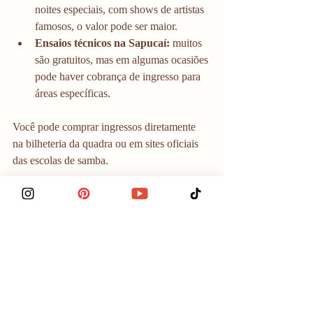
noites especiais, com shows de artistas 
famosos, o valor pode ser maior.
Ensaios técnicos na Sapucaí:
 muitos 
são gratuitos, mas em algumas ocasiões 
pode haver cobrança de ingresso para 
áreas específicas.
Você pode comprar ingressos diretamente 
na bilheteria da quadra ou em sites oficiais 
das escolas de samba.
Vale a pena? Sim, e muito!
Assistir a um ensaio de escola de samba no 
Rio de Janeiro é uma experiência vibrante 
que conecta você diretamente com a alma 
do Carnaval carioca. É uma oportunidade 
de sentir o ritmo, ver de perto o trabalho das 
comunidades e entender por que o samba é 