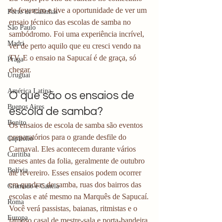
de fevereiro e tive a oportunidade de ver um 
Porto de Galinhas
ensaio técnico das escolas de samba no 
São Paulo
sambódromo. Foi uma experiência incrível, 
Madri
ver de perto aquilo que eu cresci vendo na 
TV. E o ensaio na Sapucaí é de graça, só 
Praga
chegar. 
Uruguai
América Latina
O que são os ensaios de 
Buenos Aires
escola de samba?
Bonito
Os ensaios de escola de samba são eventos 
preparatórios para o grande desfile do 
Capitólio
Carnaval. Eles acontecem durante vários 
Curitiba
meses antes da folia, geralmente de outubro 
Bolívia
até fevereiro. Esses ensaios podem ocorrer 
em quadras de samba, ruas dos bairros das 
Gramado e Canela
escolas e até mesmo na Marquês de Sapucaí.
Roma
Você verá passistas, baianas, ritmistas e o 
Europa
famoso casal de mestre-sala e porta-bandeira 