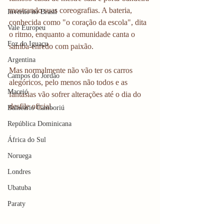
mostrando suas coreografias. A bateria, 
Inverno no Brasil
conhecida como "o coração da escola", dita 
Vale Europeu
o ritmo, enquanto a comunidade canta o 
Foz do Iguaçu
samba-enredo com paixão.
Argentina
Mas normalmente não vão ter os carros 
Campos do Jordão
alegóricos, pelo menos não todos e as 
Maceió
fantasias vão sofrer alterações até o dia do 
desfile oficial.
Balneário Camboriú
República Dominicana
África do Sul
Noruega
Londres
Ubatuba
Paraty