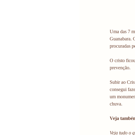
Uma das 7 ma
Guanabara. O 
procuradas pe
O cristo fico
prevenção.
Subir ao Cri
consegui faz
um monumento
chuva.
Veja també
Veja tudo o q