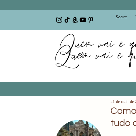
Sobre
21 de mai. de
Como 
tudo 