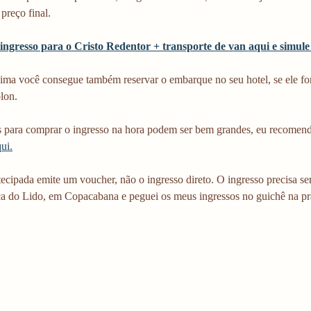
preço final. 
ingresso para o Cristo Redentor + transporte de van aqui e simule
cima você consegue também reservar o embarque no seu hotel, se ele f
lon.
s para comprar o ingresso na hora podem ser bem grandes, eu recomend
qui.
cipada emite um voucher, não o ingresso direto. O ingresso precisa ser 
ça do Lido, em Copacabana e peguei os meus ingressos no guichê na pra