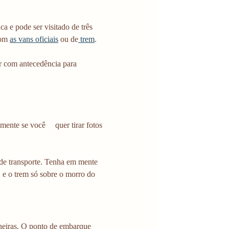
 e pode ser visitado de três 
om 
as vans oficiais
 ou de
 trem
.
r com antecedência para 
quer tirar fotos 
o de transporte. Tenha em mente 
 e o trem só sobre o morro do 
neiras. O ponto de embarque 