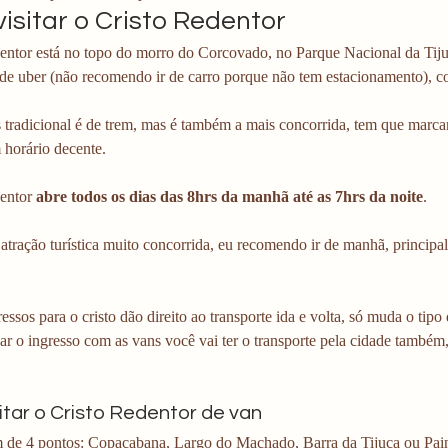
isitar o Cristo Redentor
ntor está no topo do morro do Corcovado, no Parque Nacional da Tijuca
 de uber (não recomendo ir de carro porque não tem estacionamento), c
 tradicional é de trem, mas é também a mais concorrida, tem que marca
 horário decente.
entor 
abre todos os dias das 8hrs da manhã até as 7hrs da noite
. 
ção turística muito concorrida, eu recomendo ir de manhã, principalmente se você 	
essos para o cristo dão direito ao transporte ida e volta, só muda o tip
ar o ingresso com as vans você vai ter o transporte pela cidade também,
itar o Cristo Redentor de van
 de 4 pontos: Copacabana, Largo do Machado, Barra da Tijuca ou Pai