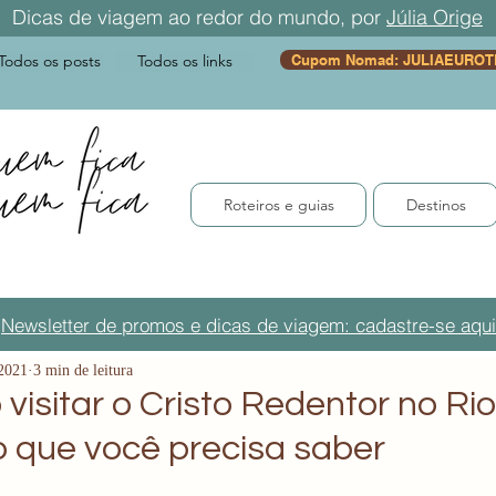
Dicas de viagem ao redor do mundo, por
Júlia Orige
Todos os posts
Todos os links
Cupom Nomad: JULIAEUROT
Roteiros e guias
Destinos
Newsletter de promos e dicas de viagem: cadastre-se aqui
 2021
3 min de leitura
visitar o Cristo Redentor no Rio
o que você precisa saber