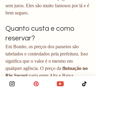
sem juros. Eles são muito famosos por lá e é 
bem seguro. 
Quanto custa e como 
reservar?
Em Bonito, os preços dos passeios são 
tabelados e controlados pela prefeitura. Isso 
significa que o valor é o mesmo em 
qualquer agência. O preço da 
flutuação no 
Rio Sucuri
 varia entre Alta e Baixa 
temporada.
Baixa Temporada:
 Aprox. R$ 289 (adulto)
Alta Temporada:
 Aprox. R$ 349 (adulto) 
(Preços de referência para 2026, sujeitos a 
alteração).
O passeio inclui o guia, todos os 