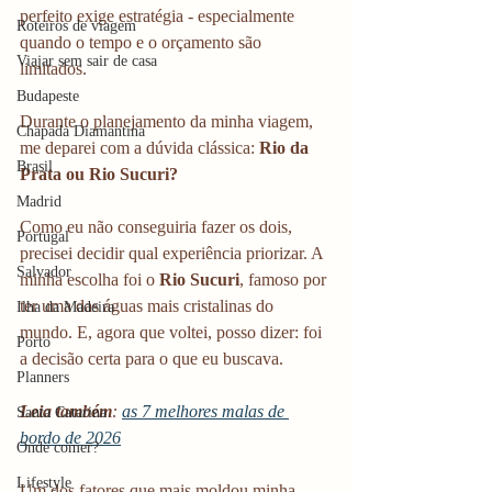
perfeito exige estratégia - especialmente 
Roteiros de viagem
quando o tempo e o orçamento são 
Viajar sem sair de casa
limitados.
Budapeste
Durante o planejamento da minha viagem, 
Chapada Diamantina
me deparei com a dúvida clássica: 
Rio da 
Brasil
Prata ou Rio Sucuri?
Madrid
Como eu não conseguiria fazer os dois, 
Portugal
precisei decidir qual experiência priorizar. A 
Salvador
minha escolha foi o 
Rio Sucuri
, famoso por 
ter uma das águas mais cristalinas do 
Ilha da Madeira
mundo. E, agora que voltei, posso dizer: foi 
Porto
a decisão certa para o que eu buscava.
Planners
Leia também
: 
as 7 melhores malas de 
Santa Catarina
bordo de 2026
Onde comer?
Lifestyle
Um dos fatores que mais moldou minha 