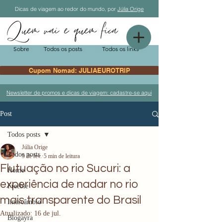
Dicas de viagem ao redor do mundo, por
Júlia Orige
Sobre
Todos os posts
Todos os links
Cupom Nomad: JULIAEUROTRIP
Newsletter de promos e dicas de viagem: cadastre-se aqui
Post
Todos posts
Júlia Orige
Todos posts
9 de fev.
5 min de leitura
Flutuação no rio Sucuri: a
Home
experiência de nadar no rio
Freebie
mais transparente do Brasil
Intercâmbio
Atualizado:
16 de jul.
Blogayra