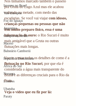
Nós tínhamos marcado também o passeio 
Inverno no Brasil
pra Gruta do Lago Azul mas ele acabou 
voltando na metade, com medo das 
Vale Europeu
escadarias. Se você vai viajar 
com idosos, 
Foz do Iguaçu
crianças pequenas ou pessoas que não 
Argentina
têm muito preparo físico, essa é uma 
informação de ouro:
 o Rio Sucuri é muito 
Campos do Jordão
mais amigável que a Gruta ou outras 
Maceió
flutuações mais longas.
Balneário Camboriú
Vou te contar todos os detalhes de como é a 
República Dominicana
flutuação no Rio Sucuri
, por que ela é 
África do Sul
considerada a água mais transparente do 
Noruega
Brasil e as diferenças cruciais para o Rio da 
Prata.
Londres
Ubatuba
Veja o vídeo que eu fiz por lá:
Paraty