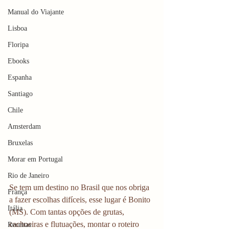
Manual do Viajante
Lisboa
Floripa
Ebooks
Espanha
Santiago
Chile
Amsterdam
Bruxelas
Morar em Portugal
Rio de Janeiro
Se tem um destino no Brasil que nos obriga 
França
a fazer escolhas difíceis, esse lugar é Bonito 
Itália
(MS). Com tantas opções de grutas, 
cachoeiras e flutuações, montar o roteiro 
Receitas