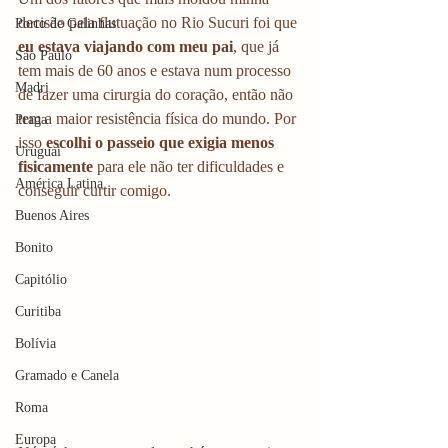
decisão pela flutuação no Rio Sucuri foi que 
Porto de Galinhas
eu estava viajando com meu pai
, que já 
São Paulo
tem mais de 60 anos e estava num processo 
Madri
de fazer uma cirurgia do coração, então não 
tem a maior resistência física do mundo. Por 
Praga
isso
 escolhi o passeio que exigia menos 
Uruguai
fisicamente
 para ele não ter dificuldades e 
América Latina
conseguir curtir comigo. 
Buenos Aires
Bonito
Capitólio
Curitiba
Bolívia
Gramado e Canela
Roma
Europa