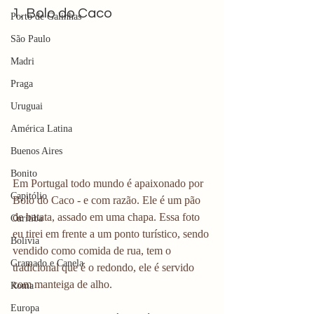
1. Bolo do Caco
Porto de Galinhas
São Paulo
Madri
Praga
Uruguai
América Latina
Buenos Aires
Bonito
Em Portugal todo mundo é apaixonado por 
Capitólio
Bolo do Caco - e com razão. Ele é um pão 
de batata, assado em uma chapa. Essa foto 
Curitiba
eu tirei em frente a um ponto turístico, sendo 
Bolívia
vendido como comida de rua, tem o 
Gramado e Canela
tradicional que é o redondo, ele é servido 
com manteiga de alho.
Roma
Europa