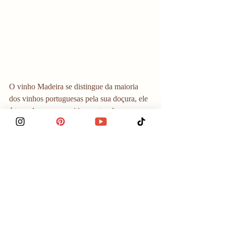
O vinho Madeira se distingue da maioria 
dos vinhos portuguesas pela sua doçura, ele 
é tomado como aperitivo, antes das 
refeições.
Nikita