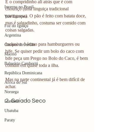
E o compridinho ali atrás que é com 
Inverno no Brasil
chouriço (uma linguiça tradicional 
portuguesa). O pão é feito com batata doce, 
Vale Europeu
mas é salgadinho, costuma ser comido com 
Foz do Iguaçu
coisas salgadas.
Argentina
Inclusive é ótimo para hamburgueres ou 
Campos do Jordão
bife. Se quiser pedir um bolo do caco com 
Maceió
bife peça um Prego no Bolo do Caco, é bem 
Balneário Camboriú
comum em quase toda a ilha.
República Dominicana
Mas na parte continental já é bem difícil de 
África do Sul
achar. 
Noruega
2. Gaiado Seco
Londres
Ubatuba
Paraty