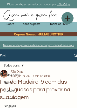
Dicas de viagem ao redor do mundo, por
Júlia Orige
Sobre
Todos os posts
Todos os links
Cupom Nomad: JULIAEUROTRIP
Newsletter de promos e dicas de viagem: cadastre-se aqui
Post
Todos posts
Júlia Orige
Todos posts
11 de jun. de 2021
4 min de leitura
Ilha da Madeira: 9 comidas
Home
portuguesas para provar na
Freebie
sua viagem
Intercâmbio
Blogayra