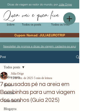
Dicas de viagem ao redor do mundo, por
Júlia Orige
Sobre
Todos os posts
Todos os links
Cupom Nomad: JULIAEUROTRIP
Newsletter de promos e dicas de viagem: cadastre-se aqui
Post
Todos posts
Júlia Orige
Todos posts
15 de dez. de 2025
5 min de leitura
7 pousadas pé na areia em
Home
Bombinhas para uma viagem
Freebie
dos sonhos (Guia 2025)
Intercâmbio
Blogayra