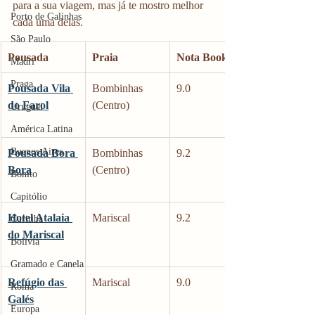
para a sua viagem, mas já te mostro melhor 
Porto de Galinhas
cada uma delas. 
São Paulo
Pousada
Praia
Nota Booking
Madri
Praga
Pousada Vila 
Bombinhas 
9.0
do Farol
(Centro)
Uruguai
América Latina
Buenos Aires
Pousada Bora 
Bombinhas 
9.2
Bora
(Centro)
Bonito
Capitólio
Hotel Atalaia 
Mariscal
9.2
Curitiba
do Mariscal
Bolívia
Gramado e Canela
Refúgio das 
Mariscal
9.0
Roma
Galés
Europa