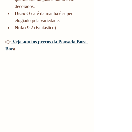
decorados.
Dica:
 O café da manhã é super 
elogiado pela variedade.
Nota:
 9.2 (Fantástico)
👉
Veja aqui os preços da Pousada Bora 
Bor
a