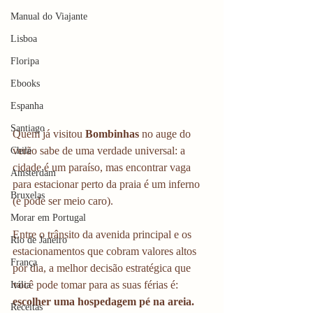
Manual do Viajante
Lisboa
Floripa
Ebooks
Espanha
Santiago
Quem já visitou 
Bombinhas
 no auge do 
verão sabe de uma verdade universal: a 
Chile
cidade é um paraíso, mas encontrar vaga 
Amsterdam
para estacionar perto da praia é um inferno 
Bruxelas
(e pode ser meio caro).
Morar em Portugal
Entre o trânsito da avenida principal e os 
Rio de Janeiro
estacionamentos que cobram valores altos 
França
por dia, a melhor decisão estratégica que 
você pode tomar para as suas férias é: 
Itália
escolher uma hospedagem pé na areia.
Receitas