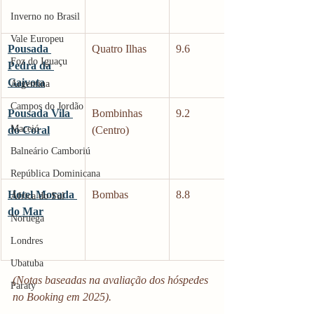
Inverno no Brasil
Vale Europeu
Pousada 
Quatro Ilhas
9.6
Foz do Iguaçu
Pedra da 
Gaivota
Argentina
Campos do Jordão
Pousada Vila 
Bombinhas 
9.2
Maceió
do Coral
(Centro)
Balneário Camboriú
República Dominicana
Hotel Morada 
Bombas
8.8
África do Sul
do Mar
Noruega
Londres
Ubatuba
(Notas baseadas na avaliação dos hóspedes 
Paraty
no Booking em 2025).