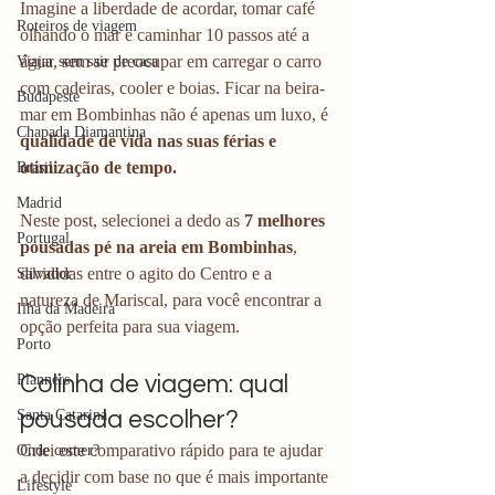
Imagine a liberdade de acordar, tomar café 
Roteiros de viagem
olhando o mar e caminhar 10 passos até a 
água, sem se preocupar em carregar o carro 
Viajar sem sair de casa
com cadeiras, cooler e boias. Ficar na beira-
Budapeste
mar em Bombinhas não é apenas um luxo, é 
Chapada Diamantina
qualidade de vida nas suas férias e 
otimização de tempo.
Brasil
Madrid
Neste post, selecionei a dedo as 
7 melhores 
Portugal
pousadas pé na areia em Bombinhas
, 
divididas entre o agito do Centro e a 
Salvador
natureza de Mariscal, para você encontrar a 
Ilha da Madeira
opção perfeita para sua viagem.
Porto
Colinha de viagem: qual 
Planners
pousada escolher?
Santa Catarina
Criei este comparativo rápido para te ajudar 
Onde comer?
a decidir com base no que é mais importante 
Lifestyle