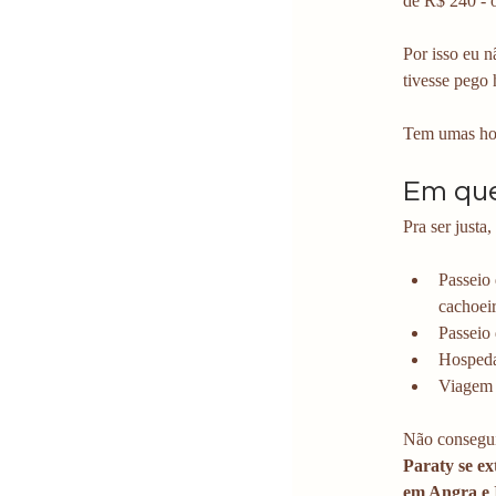
de R$ 240 - o
Por isso eu n
tivesse pego 
Tem umas hos
Em que
Pra ser just
Passeio 
cachoei
Passeio 
Hospeda
Viagem 
Não consegui 
Paraty se ex
em Angra e 