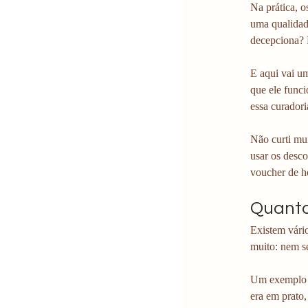
Na prática, 
uma qualidad
decepciona? 
E aqui vai u
que ele func
essa curadori
Não curti mu
usar os desc
voucher de h
Quanto
Existem vári
muito: nem s
Um exemplo r
era em prato,