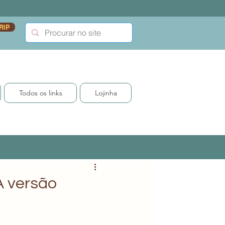
RIP
Todos os links
Lojinha
A versão