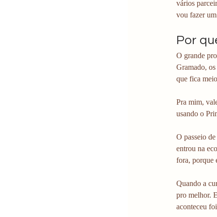
vários parcei
vou fazer um 
Por qu
O grande pro
Gramado, os p
que fica meio
Pra mim, vale
usando o Pri
O passeio de
entrou na ec
fora, porque 
Quando a cura
pro melhor. E
aconteceu fo