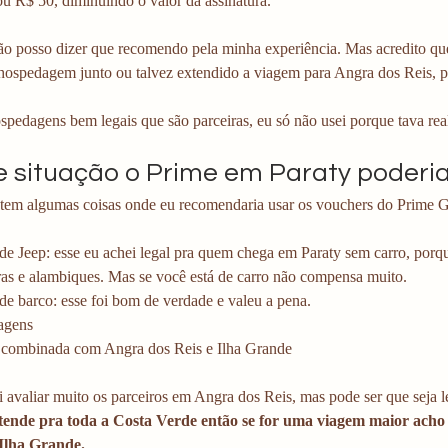
u R$ 50, diminuindo o valor da assinatura. 
ão posso dizer que recomendo pela minha experiência. Mas acredito que
hospedagem junto ou talvez extendido a viagem para Angra dos Reis, po
pedagens bem legais que são parceiras, eu só não usei porque tava rea
 situação o Prime em Paraty poderia
a, tem algumas coisas onde eu recomendaria usar os vouchers do Prime 
de Jeep: esse eu achei legal pra quem chega em Paraty sem carro, porque
ras e alambiques. Mas se você está de carro não compensa muito.
de barco: esse foi bom de verdade e valeu a pena.
gens 
combinada com Angra dos Reis e Ilha Grande
avaliar muito os parceiros em Angra dos Reis, mas pode ser que seja le
tende pra toda a Costa Verde então se for uma viagem maior acho q
Ilha Grande. 