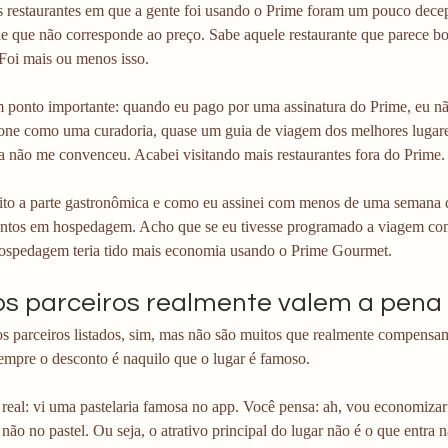
os restaurantes em que a gente foi usando o Prime foram um pouco dece
e que não corresponde ao preço. Sabe aquele restaurante que parece bo
Foi mais ou menos isso.
m ponto importante: quando eu pago por uma assinatura do Prime, eu nã
ione como uma curadoria, quase um guia de viagem dos melhores lugare
a não me convenceu. Acabei visitando mais restaurantes fora do Prime.
ito a parte gastronômica e como eu assinei com menos de uma semana
ontos em hospedagem. Acho que se eu tivesse programado a viagem co
ospedagem teria tido mais economia usando o Prime Gourmet. 
s parceiros realmente valem a pena
os parceiros listados, sim, mas não são muitos que realmente compensa
empre o desconto é naquilo que o lugar é famoso.
eal: vi uma pastelaria famosa no app. Você pensa: ah, vou economizar 
 não no pastel. Ou seja, o atrativo principal do lugar não é o que entra