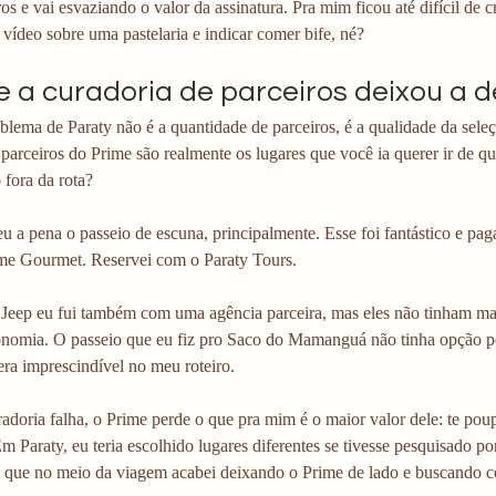
ros e vai esvaziando o valor da assinatura. Pra mim ficou até difícil de 
vídeo sobre uma pastelaria e indicar comer bife, né?
e a curadoria de parceiros deixou a d
blema de Paraty não é a quantidade de parceiros, é a qualidade da sel
arceiros do Prime são realmente os lugares que você ia querer ir de qua
 fora da rota? 
u a pena o passeio de escuna, principalmente. Esse foi fantástico e p
me Gourmet. Reservei com o Paraty Tours. 
 Jeep eu fui também com uma agência parceira, mas eles não tinham ma
onomia. O passeio que eu fiz pro Saco do Mamanguá não tinha opção p
era imprescindível no meu roteiro. 
doria falha, o Prime perde o que pra mim é o maior valor dele: te poupa
m Paraty, eu teria escolhido lugares diferentes se tivesse pesquisado po
i que no meio da viagem acabei deixando o Prime de lado e buscando c