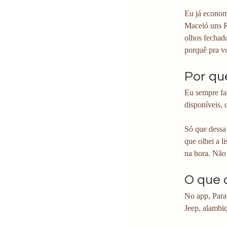
Eu já econom
Maceió uns R
olhos fechad
porquê pra v
Por qu
Eu sempre faç
disponíveis, 
Só que dessa
que olhei a li
na hora. Não 
O que 
No app, Parat
Jeep, alambiq