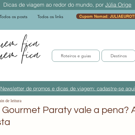
Dicas de viagem ao redor do mundo, por
Júlia Orige
Todos os posts
Todos os links
Cupom Nomad: JULIAEUROT
Roteiros e guias
Destinos
Newsletter de promos e dicas de viagem: cadastre-se aqui
in de leitura
 Gourmet Paraty vale a pena? 
sta