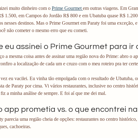
izei muito dinheiro com o 
Prime Gourmet 
em outras viagens. Em Gram
$ 1.500, em Campos do Jordão R$ 800 e em Ubatuba quase R$ 1.200. P
os nesses destinos. Mas o Prime Gourmet em Paraty foi uma exceção, e 
ocê não cometer o mesmo erro que eu cometi.
e eu assinei o Prime Gourmet para ir 
o a mesma coisa antes de assinar uma região nova do Prime: abro o aplic
confiro a localização de cada um e cruzo com o meu roteiro pra ter certe
 vez eu vacilei. Eu vinha tão empolgada com o resultado de Ubatuba, 
sta de Paraty por cima. Vi vários restaurantes, inclusive no centro históri
fiz a minha análise de sempre. E foi aí que me dei mal.
o app prometia vs. o que encontrei na
y parecia uma região cheia de opções: restaurantes no centro histórico,
ues, cachoeiras. 