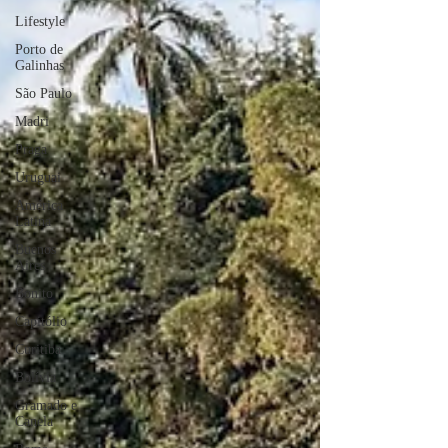
Lifestyle
Porto de
Galinhas
São Paulo
Madri
Praga
Uruguai
América
Latina
Buenos
Aires
Bonito
Capitólio
Curitiba
Bolívia
Gramado e
Canela