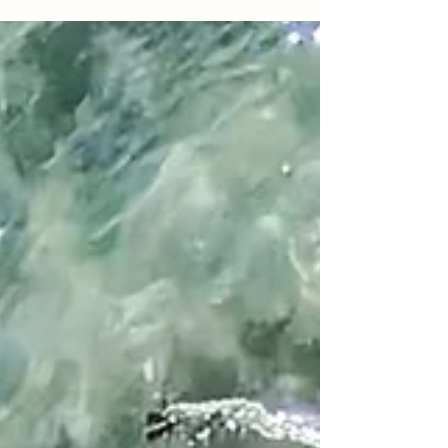
depende muito do que você procura. A praia mais
bonita pra quem quer fotografar de cima não é a
mesma pra quem quer levar uma criança pequena.
A praia mais bonita pra quem curte surfar não é a
mesma pra quem quer flutuar com snorkel. Depois
de algumas viagens pra Ubatuba, montei essa lista
organizada por perfil de viajante. Você não vai
encontra