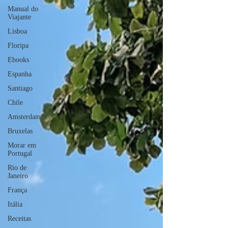
Manual do
Viajante
Lisboa
Floripa
Ebooks
Espanha
Santiago
Chile
Amsterdam
Bruxelas
Morar em
Portugal
Rio de
Janeiro
França
Itália
Receitas