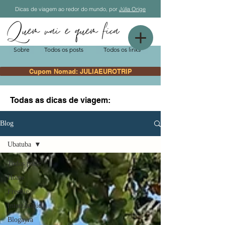
Dicas de viagem ao redor do mundo, por
Júlia Orige
Sobre
Todos os posts
Todos os links
Cupom Nomad: JULIAEUROTRIP
Todas as dicas de viagem:
Blog
Ubatuba
Todos posts
Home
Freebie
Intercâmbio
Blogayra