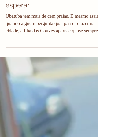
3 de mai.
4 min de leitura
Ilha das Couves Ubatuba:
como chegar, valores e o que
esperar
Ubatuba tem mais de cem praias. E mesmo assim,
quando alguém pergunta qual passeio fazer na
cidade, a Ilha das Couves aparece quase sempre
em primeiro lugar. A resposta é simples: a água. O
mar tem uma transparência e uma cor que você
não encontra em praias de areia corrida. E a ilha é
pequenininha, tem um quiosque, que nem sempre
está aberto, sem vendedor ambulante, quase sem
infraestrutura. É você, a areia, e esse mar absurdo.
Mas tem um ponto que contribui muito para essa