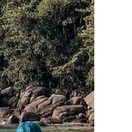
Roma
Europa
Inverno no
Brasil
Vale
Europeu
Foz do
Iguaçu
Argentina
Campos do
Jordão
Maceió
Balneário
Camboriú
República
Dominicana
África do
Sul
Noruega