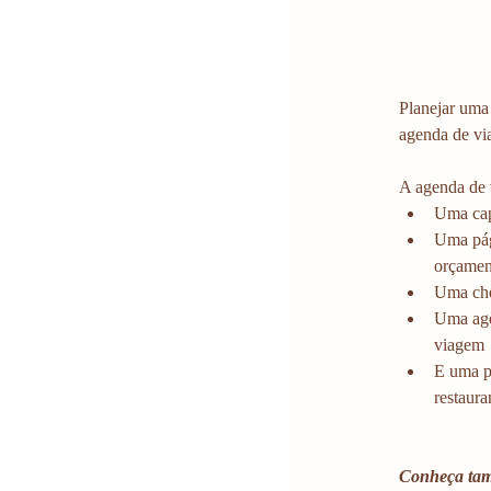
Planejar uma 
agenda de via
A agenda de 
Uma cap
Uma pág
orçament
Uma chec
Uma agen
viagem 
E uma pá
restaura
Conheça ta