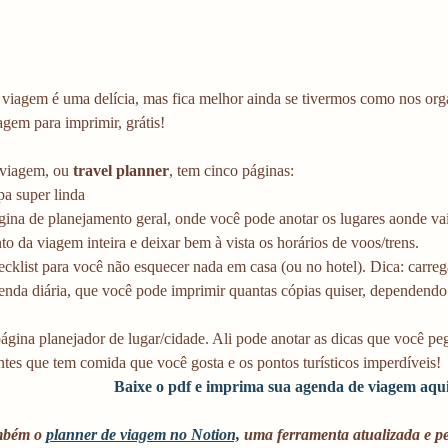
viagem é uma delícia, mas fica melhor ainda se tivermos como nos organi
gem para imprimir, grátis! 
viagem, ou
 travel planner
, tem cinco páginas:  
a super linda  
ina de planejamento geral, onde você pode anotar os lugares aonde vai
o da viagem inteira e deixar bem à vista os horários de voos/trens.   
klist para você não esquecer nada em casa (ou no hotel). Dica: carreg
da diária, que você pode imprimir quantas cópias quiser, dependendo d
 
gina planejador de lugar/cidade. Ali pode anotar as dicas que você peg
ntes que tem comida que você gosta e os pontos turísticos imperdíveis! 
Baixe o pdf e imprima sua agenda de viagem aqui
mbém o 
planner de viagem no Notion,
 uma ferramenta atualizada e pe