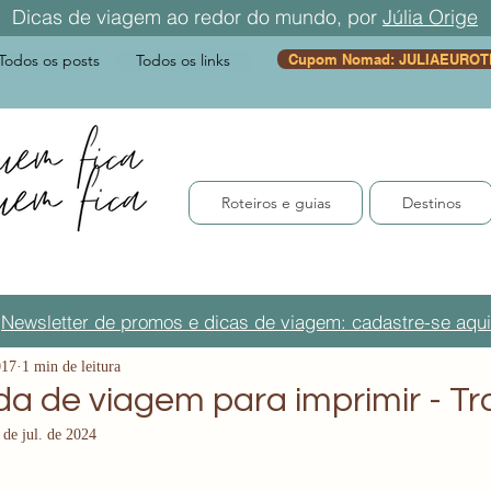
Dicas de viagem ao redor do mundo, por
Júlia Orige
Todos os posts
Todos os links
Cupom Nomad: JULIAEUROT
Roteiros e guias
Destinos
Newsletter de promos e dicas de viagem: cadastre-se aqui
017
1 min de leitura
a de viagem para imprimir - Tr
 de jul. de 2024