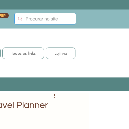
RIP
Todos os links
Lojinha
avel Planner