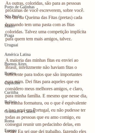
As outras, coloridas, são para as pessoas 
Porto de Galinhas
próximas de você escreverem, sobre você. 
São Paulo
No dia da Queima das Fitas (pretas) cada 
formando tem uma pasta com as fitas 
Madri
coloridas. Talvez uma competição implícita 
Praga
para quem tem mais amigos, talvez. 
Uruguai
América Latina
A maioria das minhas fitas eu enviei ao 
Buenos Aires
Brasil, infelizmente não haviam fitas o 
Bonito
suficiente para todos que são importantes 
para mim. Dei fitas para aqueles que eu 
Capitólio
considero meus melhores amigos, e claro, 
Curitiba
para minha família. E mesmo que nesse dia, 
Bolívia
na minha formatura, ou o que é equivalente 
a isso aqui em Portugal, eu não pudesse ter 
Gramado e Canela
todas as pessoas que eu amo comigo, eu 
Roma
consegui reunir um pedacinho delas, em 
Europa
cetim. Eu sei que dei trabalho, fazendo eles 