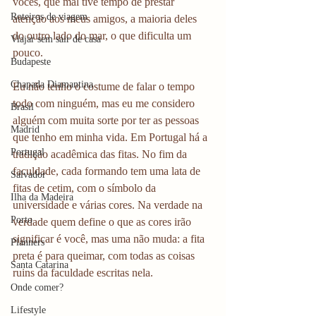
vocês, que mal tive tempo de prestar 
Roteiros de viagem
atenção aos meus amigos, a maioria deles 
do outro lado do mar, o que dificulta um 
Viajar sem sair de casa
pouco. 
Budapeste
Chapada Diamantina
Eu não tenho o costume de falar o tempo 
todo com ninguém, mas eu me considero 
Brasil
alguém com muita sorte por ter as pessoas 
Madrid
que tenho em minha vida. Em Portugal há a 
Portugal
tradição acadêmica das fitas. No fim da 
faculdade, cada formando tem uma lata de 
Salvador
fitas de cetim, com o símbolo da 
Ilha da Madeira
universidade e várias cores. Na verdade na 
Porto
verdade quem define o que as cores irão 
significar é você, mas uma não muda: a fita 
Planners
preta é para queimar, com todas as coisas 
Santa Catarina
ruins da faculdade escritas nela. 
Onde comer?
Lifestyle