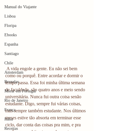
Manual do Viajante
Lisboa
Floripa
Ebooks
Espanha
Santiago
Chile
 A vida engole a gente. Eu não sei bem 
Amsterdam
como ou porquê. Entre acordar e dormir o 
Bruxelas
tempo passa. Essa foi minha última semana 
de faculdade, são quatro anos e meio sendo 
Morar em Portugal
universitária. Nunca fui outra coisa senão 
Rio de Janeiro
estudante. Digo, sempre fui várias coisas, 
França
mas sempre também estudante. Nos últimos 
meses estive tão absorta em terminar esse 
Itália
ciclo, dar conta das coisas pra mim, e pra 
Receitas