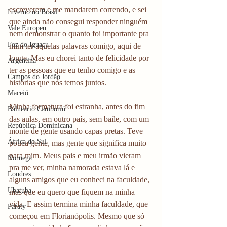
escreverem e me mandarem correndo, e sei 
Inverno no Brasil
que ainda não consegui responder ninguém 
Vale Europeu
nem demonstrar o quanto foi importante pra 
Foz do Iguaçu
mim ter aquelas palavras comigo, aqui de 
longe. Mas eu chorei tanto de felicidade por 
Argentina
ter as pessoas que eu tenho comigo e as 
Campos do Jordão
histórias que nós temos juntos. 
Maceió
Minha formatura foi estranha, antes do fim 
Balneário Camboriú
das aulas, em outro país, sem baile, com um 
República Dominicana
monte de gente usando capas pretas. Teve 
África do Sul
pouca gente, mas gente que significa muito 
para mim. Meus pais e meu irmão vieram 
Noruega
pra me ver, minha namorada estava lá e 
Londres
alguns amigos que eu conheci na faculdade, 
Ubatuba
mas que eu quero que fiquem na minha 
vida. E assim termina minha faculdade, que 
Paraty
começou em Florianópolis. Mesmo que só 