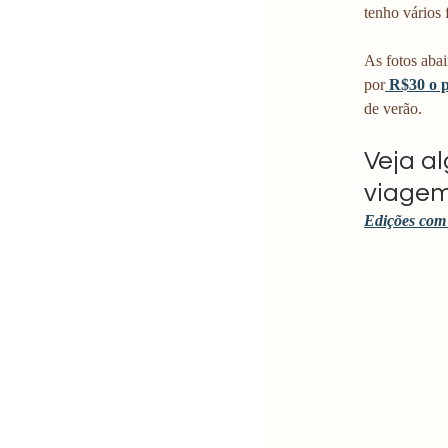
tenho vários 
As fotos abai
por
R$30 o p
de verão.
Veja a
viagem
Edições com 