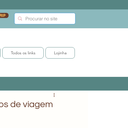
RIP
Todos os links
Lojinha
tos de viagem