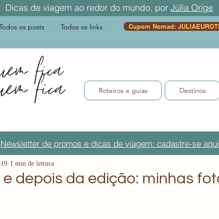
Dicas de viagem ao redor do mundo, por
Júlia Orige
Todos os posts
Todos os links
Cupom Nomad: JULIAEUROT
Roteiros e guias
Destinos
Newsletter de promos e dicas de viagem: cadastre-se aqui
019
1 min de leitura
 e depois da edição: minhas fo