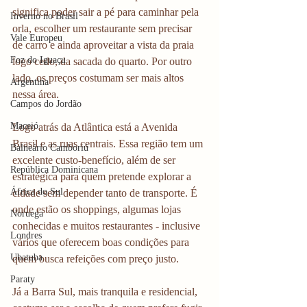
significa poder sair a pé para caminhar pela 
Inverno no Brasil
orla, escolher um restaurante sem precisar 
Vale Europeu
de carro e ainda aproveitar a vista da praia 
Foz do Iguaçu
logo cedo, da sacada do quarto. Por outro 
lado, os preços costumam ser mais altos 
Argentina
nessa área.
Campos do Jordão
Maceió
Logo atrás da Atlântica está a Avenida 
Brasil e as ruas centrais. Essa região tem um 
Balneário Camboriú
excelente custo-benefício, além de ser 
República Dominicana
estratégica para quem pretende explorar a 
África do Sul
cidade sem depender tanto de transporte. É 
onde estão os shoppings, algumas lojas 
Noruega
conhecidas e muitos restaurantes - inclusive 
Londres
vários que oferecem boas condições para 
Ubatuba
quem busca refeições com preço justo. 
Paraty
Já a Barra Sul, mais tranquila e residencial, 