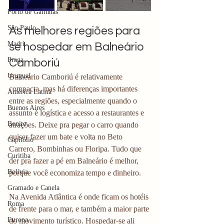
Porto de Galinhas
São Paulo
As melhores regiões para 
Madri
se hospedar em Balneário 
Praga
Camboriú
Uruguai
Balneário Camboriú é relativamente 
compacta, mas há diferenças importantes 
América Latina
entre as regiões, especialmente quando o 
Buenos Aires
assunto é logística e acesso a restaurantes e 
Bonito
atrações. Deixe pra pegar o carro quando 
quiser fazer um bate e volta no Beto 
Capitólio
Carrero, Bombinhas ou Floripa. Tudo que 
Curitiba
der pra fazer a pé em Balneário é melhor, 
Bolívia
porque você economiza tempo e dinheiro. 
Gramado e Canela
Na Avenida Atlântica é onde ficam os hotéis 
Roma
de frente para o mar, e também a maior parte 
Europa
do movimento turístico. Hospedar-se ali 