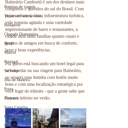
Balneário Camboriú é um dos destinos mais 
Roteiros de viagem
completos e queridos do sul do Brasil. Com 
praias urbanas, ótima infraestrutura turística, 
Viajar sem sair de casa
vida noturna agitada e uma variedade 
Budapeste
impressionante de bares e restaurantes, a 
Chapada Diamantina
cidade atrai tanto famílias quanto casais e 
grupos de amigos em busca de conforto, 
Brasil
lazer e boas experiências. 
Madrid
Portugal
Pra quem está buscando um hotel legal para 
se hospedar na sua viagem para Balneário, 
Salvador
eu separei uma listinha com hotéis muito 
Ilha da Madeira
bons e com uma localização estratégica pra 
Porto
você fugir do trânsito - que a gente sabe que 
fica um inferno no verão. 
Planners
Santa Catarina
Onde comer?
Lifestyle