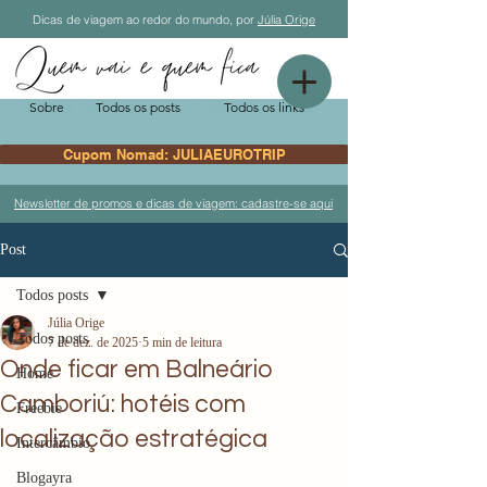
Dicas de viagem ao redor do mundo, por
Júlia Orige
Sobre
Todos os posts
Todos os links
Cupom Nomad: JULIAEUROTRIP
Newsletter de promos e dicas de viagem: cadastre-se aqui
Post
Todos posts
Júlia Orige
Todos posts
7 de dez. de 2025
5 min de leitura
Onde ficar em Balneário
Home
Camboriú: hotéis com
Freebie
localização estratégica
Intercâmbio
Blogayra