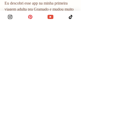
Eu descobri esse app na minha primeira 
viagem adulta pra Gramado e mudou muito 
a minha forma de viajar pelo Brasil. Sempre 
que eu vou pra um destino diferente vejo se 
tem Prime disponível, porque 
ele me ajuda 
a economizar muito. 
Pra usar os vouchers de desconto a gente 
tem que pagar uma assinatura (R$ 190 com 
o 
cupom de desconto JULIAORIGE)
, 
que é meio cara mas se paga rapidinho. 
Porque usando uma ou duas vezes você já 
cobra o valor da assinatura. Numa viagem 
de 3 dias dá pra usar o Prime pra 6 refeições 
+ atrações como o Space Adventure e 
Oceanic Aquarium. Isso facilmente dá R$ 
1.000 de economia. 
Eu gosto tanto de usar o Prime Gourmet que 