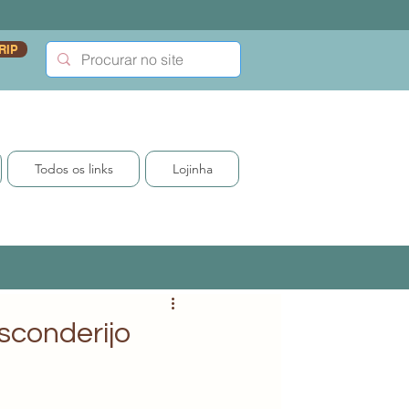
RIP
Todos os links
Lojinha
sconderijo