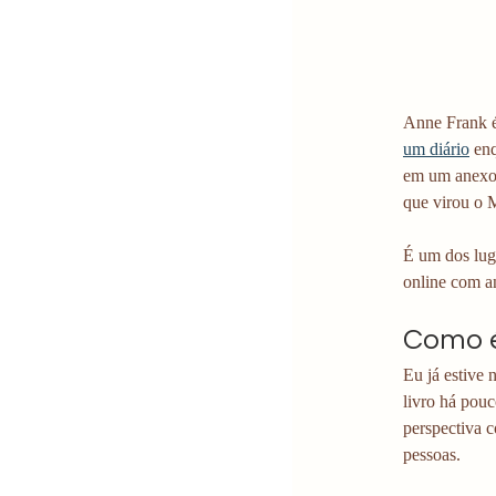
Anne Frank é
um diário
 en
em um anexo d
que virou o 
É um dos lug
online com a
Como é
Eu já estive n
livro há pou
perspectiva 
pessoas.