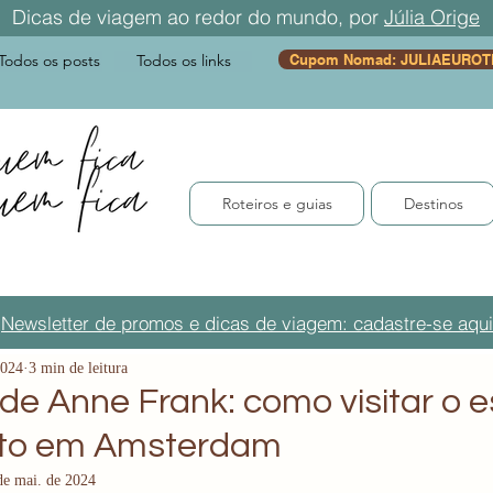
Dicas de viagem ao redor do mundo, por
Júlia Orige
Todos os posts
Todos os links
Cupom Nomad: JULIAEUROT
Roteiros e guias
Destinos
Newsletter de promos e dicas de viagem: cadastre-se aqui
2024
3 min de leitura
de Anne Frank: como visitar o e
eto em Amsterdam
de mai. de 2024