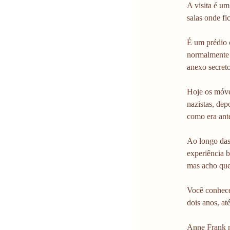
A visita é um
salas onde fi
É um prédio c
normalmente d
anexo secret
Hoje os móvei
nazistas, de
como era ante
Ao longo das 
experiência b
mas acho que 
Você conhece
dois anos, at
Anne Frank m