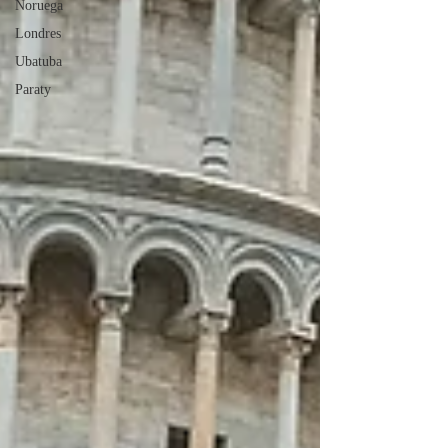
Noruega
Londres
Ubatuba
Paraty