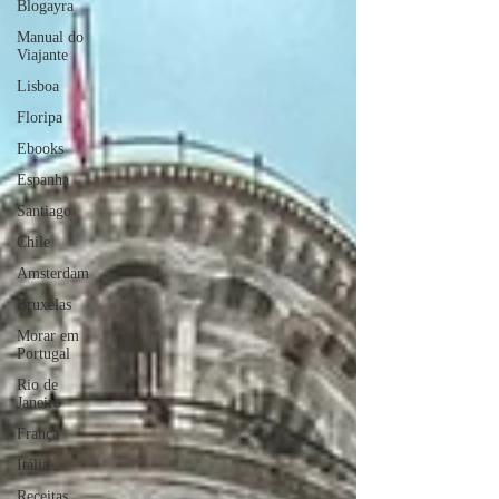
Blogayra
Manual do
Viajante
Lisboa
Floripa
Ebooks
Espanha
Santiago
Chile
Amsterdam
Bruxelas
Morar em
Portugal
Rio de
Janeiro
França
Itália
Receitas