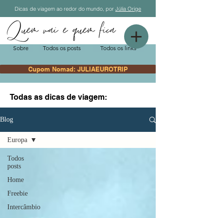
Dicas de viagem ao redor do mundo, por
Júlia Orige
Sobre
Todos os posts
Todos os links
Cupom Nomad: JULIAEUROTRIP
Todas as dicas de viagem:
Blog
Europa
Todos
posts
Home
Freebie
Intercâmbio