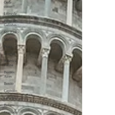
Onde
comer?
Lifestyle
Porto de
Galinhas
São Paulo
Madri
Praga
Uruguai
América
Latina
Buenos
Aires
Bonito
Capitólio
Curitiba
Bolívia
Gramado