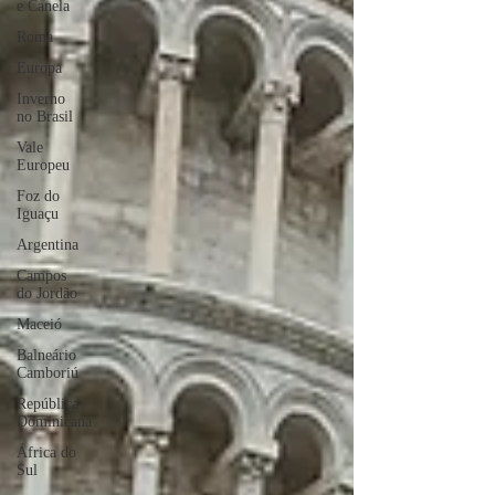
e Canela
Roma
Europa
Inverno
no Brasil
Vale
Europeu
Foz do
Iguaçu
Argentina
Campos
do Jordão
Maceió
Balneário
Camboriú
República
Dominicana
África do
Sul