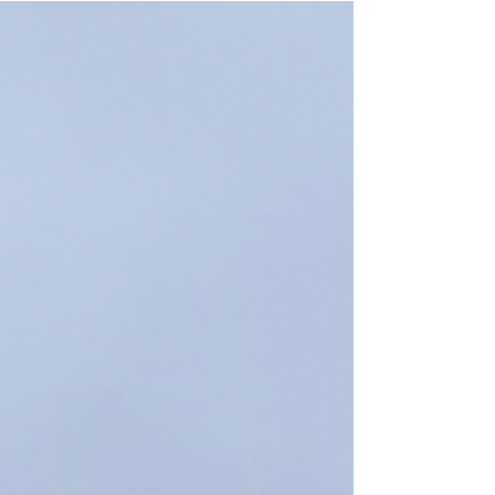
investir em dólar, porque eles oferecem também
uma conta de investimentos americana. A conta
Nomad foi criada por brasileiros e para brasileiros
e isso é uma grande vantagem. Tudo é em
português, inclusive o suporte. A Nomad é uma
conta internacional em dólar e isso gera muitas
dúvidas sobre se fu