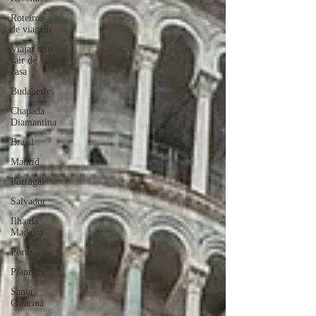
Roteiros
de viagem
Viajar sem
sair de
casa
Budapeste
Chapada
Diamantina
Brasil
Madrid
Portugal
Salvador
Ilha da
Madeira
Porto
Planners
Santa
Catarina