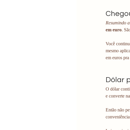
Chegou
Resumindo a 
em euro
. Sã
Você continua
mesmo aplicat
em euros pra
Dólar 
O dólar cont
e converte n
Então não pe
conveniência: