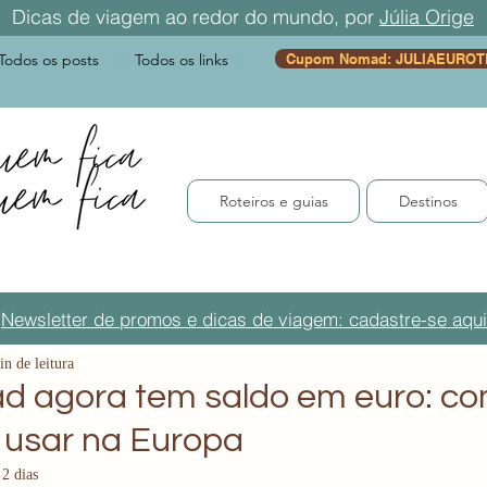
Dicas de viagem ao redor do mundo, por
Júlia Orige
Todos os posts
Todos os links
Cupom Nomad: JULIAEUROT
Roteiros e guias
Destinos
Newsletter de promos e dicas de viagem: cadastre-se aqui
in de leitura
 agora tem saldo em euro: co
usar na Europa
 2 dias