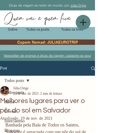
Dicas de viagem ao redor do mundo, por
Júlia Orige
Sobre
Todos os posts
Todos os links
Cupom Nomad: JULIAEUROTRIP
Newsletter de promos e dicas de viagem: cadastre-se aqui
Post
Todos posts
Júlia Orige
Todos posts
28 de abr. de 2021
2 min de leitura
Melhores lugares para ver o
Home
pôr do sol em Salvador
Freebie
Atualizado:
19 de nov. de 2021
Intercâmbio
Banhada pela Baía de Todos os Santos, 
Blogayra
Salvador é agraciada com um pôr do sol de 