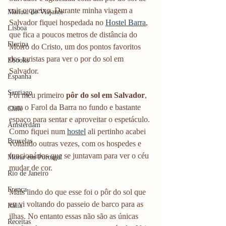
cair o queixo. Durante minha viagem a 
Manual do Viajante
Salvador fiquei hospedada no 
Hostel Barra
, 
Lisboa
que fica a poucos metros de distância do 
Floripa
Morro do Cristo, um dos pontos favoritos 
dos turistas para ver o por do sol em 
Ebooks
Salvador.
Espanha
Santiago
Foi meu primeiro 
pôr do sol em Salvador
, 
com o Farol da Barra no fundo e bastante 
Chile
espaço para sentar e aproveitar o espetáculo. 
Amsterdam
Como fiquei num 
hostel
 ali pertinho acabei 
Bruxelas
voltando outras vezes, com os hospedes e 
funcionários que se juntavam para ver o céu 
Morar em Portugal
mudar de cor.
Rio de Janeiro
França
Mais lindo do que esse foi o pôr do sol que 
eu vi voltando do passeio de barco para as 
Itália
ilhas. No entanto essas não são as únicas 
Receitas