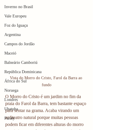
Inverno no Brasil
Vale Europeu
Foz do Iguaçu
Argentina
Campos do Jordão
Maceió
Balneário Camboriú
República Dominicana
Vista do Morro do Cristo, Farol da Barra ao 
África do Sul
fundo
Noruega
O Morro do Cristo é um jardim no fim da 
Londres
praia do Farol da Barra, tem bastante espaço 
Ubatuba
para sentar na grama. Acaba virando um 
anfiteatro natural porque muitas pessoas 
Paraty
podem ficar em diferentes alturas do morro 