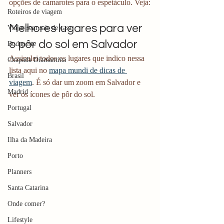
opções de camarotes para o espetáculo. Veja:
Roteiros de viagem
Melhores lugares para ver 
Viajar sem sair de casa
o pôr do sol em Salvador
Budapeste
Assinalei todos os lugares que indico nessa 
Chapada Diamantina
lista aqui no 
mapa mundi de dicas de 
Brasil
viagem
. É só dar um zoom em Salvador e 
Madrid
ver os ícones de pôr do sol.
Portugal
Salvador
Ilha da Madeira
Porto
Planners
Santa Catarina
Onde comer?
Lifestyle