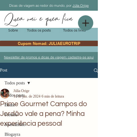
Dicas de viagem ao redor do mundo, por
Júlia Orige
Sobre
Todos os posts
Todos os links
Cupom Nomad: JULIAEUROTRIP
Newsletter de promos e dicas de viagem: cadastre-se aqui
Post
Todos posts
Júlia Orige
Todos posts
16 de jun. de 2024
6 min de leitura
Prime Gourmet Campos do
Home
Jordão vale a pena? Minha
Freebie
experiência pessoal
Intercâmbio
Blogayra