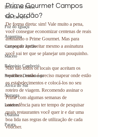
Prime Gourmet Campos 
Inverno no Brasil
do Jordão?
Vale Europeu
De forma direta: sim! Vale muito a pena, 
Foz do Iguaçu
você consegue economizar centenas de reais 
Argentina
assinando o Prime Gourmet. Mas para 
conseguir aproveitar mesmo a assinatura 
Campos do Jordão
você vai ter que se planejar um pouquinho. 
Maceió
Balneário Camboriú
Não são todos os locais que aceitam os 
vouchers, então é preciso mapear onde estão 
República Dominicana
os estabelecimentos e colocá-los no seu 
África do Sul
roteiro de viagem. Recomendo assinar o 
Noruega
Prime com algumas semanas de 
antecedência para ter tempo de pesquisar 
Londres
quais restaurantes você quer ir e dar uma 
Ubatuba
boa lida nas regras de utilização de cada 
Paraty
voucher. 