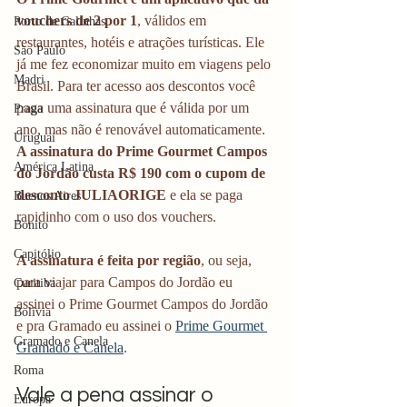
vouchers de 2 por 1
, válidos em 
Porto de Galinhas
restaurantes, hotéis e atrações turísticas. Ele 
São Paulo
já me fez economizar muito em viagens pelo 
Madri
Brasil. Para ter acesso aos descontos você 
paga uma assinatura que é válida por um 
Praga
ano, mas não é renovável automaticamente. 
Uruguai
A assinatura do Prime Gourmet Campos 
América Latina
do Jordão custa R$ 190 com o cupom de 
desconto JULIAORIGE 
e ela se paga 
Buenos Aires
rapidinho com o uso dos vouchers. 
Bonito
Capitólio
A assinatura é feita por região
, ou seja, 
para viajar para Campos do Jordão eu 
Curitiba
assinei o Prime Gourmet Campos do Jordão 
Bolívia
e pra Gramado eu assinei o 
Prime Gourmet 
Gramado e Canela
Gramado e Canela
.  
Roma
Vale a pena assinar o 
Europa