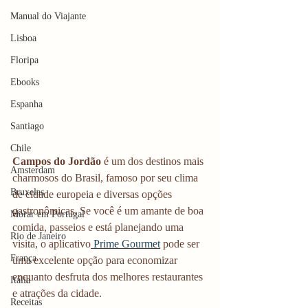
Manual do Viajante
Lisboa
Floripa
Ebooks
Espanha
Santiago
Chile
Campos do Jordão
 é um dos destinos mais 
Amsterdam
charmosos do Brasil, famoso por seu clima 
Bruxelas
de cidade europeia e diversas opções 
gastronômicas. Se você é um amante de boa 
Morar em Portugal
comida, passeios e está planejando uma 
Rio de Janeiro
visita, o aplicativo
 Prime Gourmet
 pode ser 
França
uma excelente opção para economizar 
enquanto desfruta dos melhores restaurantes 
Itália
e atrações da cidade.
Receitas