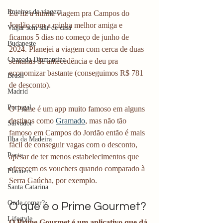
Roteiros de viagem
Eu fiz a minha viagem pra Campos do 
Jordão com a minha melhor amiga e 
Viajar sem sair de casa
ficamos 5 dias no começo de junho de 
Budapeste
2024. Planejei a viagem com cerca de duas 
Chapada Diamantina
semanas de antecedência e deu pra 
economizar bastante (conseguimos R$ 781 
Brasil
de desconto). 
Madrid
Portugal
O Prime é um app muito famoso em alguns 
destinos como 
Gramado
, mas não tão 
Salvador
famoso em Campos do Jordão então é mais 
Ilha da Madeira
fácil de conseguir vagas com o desconto, 
Porto
apesar de ter menos estabelecimentos que 
oferecem os vouchers quando comparado à 
Planners
Serra Gaúcha, por exemplo. 
Santa Catarina
Onde comer?
O que é o Prime Gourmet? 
Lifestyle
O Prime Gourmet é um aplicativo que dá 