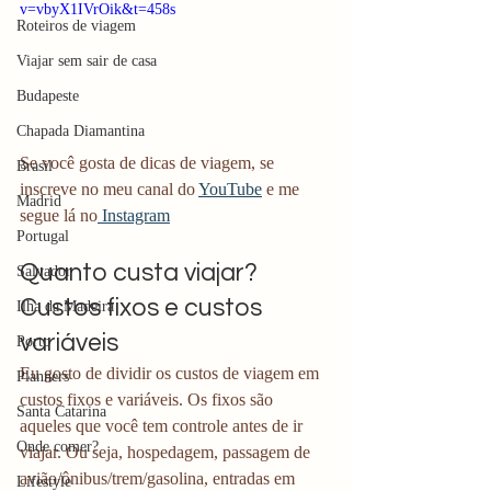
v=vbyX1IVrOik&t=458s
Roteiros de viagem
Viajar sem sair de casa
Budapeste
Chapada Diamantina
Se você gosta de dicas de viagem, se 
Brasil
inscreve no meu canal do 
YouTube
 e me 
Madrid
segue lá no
 Instagram
Portugal
Quanto custa viajar? 
Salvador
Custos fixos e custos 
Ilha da Madeira
variáveis
Porto
Eu gosto de dividir os custos de viagem em 
Planners
custos fixos e variáveis. Os fixos são 
Santa Catarina
aqueles que você tem controle antes de ir 
Onde comer?
viajar. Ou seja, hospedagem, passagem de 
avião/ônibus/trem/gasolina, entradas em 
Lifestyle