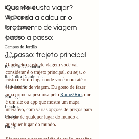
Quanto custa viajar? 
Inverno no Brasil
Aprenda a calcular o 
Vale Europeu
orçamento de viagem 
Foz do Iguaçu
passo a passo:
Argentina
Campos do Jordão
1º passo: trajeto principal
Maceió
O primeiro gasto de viagem você vai 
Balneário Camboriú
considerar é o trajeto principal, ou seja, o 
República Dominicana
custo de ir do lugar onde você mora até o 
seu destino de viagem. Eu gosto de fazer 
África do Sul
uma primeira pesquisa pelo 
Rome2Rio
, que 
Noruega
é um site ou app que mostra um mapa 
Londres
interativo, com várias opções de preços para 
chegar de qualquer lugar do mundo a 
Ubatuba
qualquer lugar do mundo.
Paraty