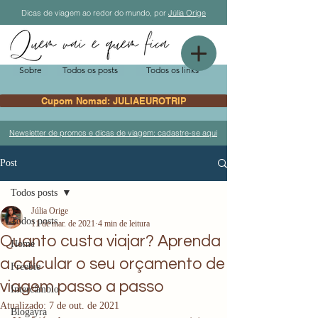
Dicas de viagem ao redor do mundo, por
Júlia Orige
Sobre
Todos os posts
Todos os links
Cupom Nomad: JULIAEUROTRIP
Newsletter de promos e dicas de viagem: cadastre-se aqui
Post
Todos posts
Júlia Orige
Todos posts
11 de mar. de 2021
4 min de leitura
Quanto custa viajar? Aprenda
Home
a calcular o seu orçamento de
Freebie
viagem passo a passo
Intercâmbio
Atualizado:
7 de out. de 2021
Blogayra