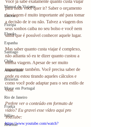
Você já sabe exatamente quanto custa viajar 
Manual do Viajante
para onde você quer ir? Saber o orçamento 
da viagem é muito importante até para tomar 
Lisboa
a decisão de ir ou não. Talvez a viagem dos 
Floripa
seus sonhos caiba no seu bolso e você nem 
Ebooks
saiba que é possível conhecer aquele lugar.
Espanha
Mas saber quanto custa viajar é complexo, 
Santiago
não adianta só eu te dizer quanto custou a 
Chile
minha viagem. Apesar de ser muito 
importante também. Você precisa saber de 
Amsterdam
onde eu estou tirando aqueles cálculos e 
Bruxelas
como você pode adaptar para o seu estilo de 
Morar em Portugal
vida.
Rio de Janeiro
Prefere ver o conteúdo em formato de 
França
vídeo? Eu gravei esse vídeo aqui pro 
Itália
YouTube:
https://www.youtube.com/watch?
Receitas