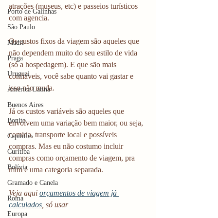
atrações (museus, etc) e passeios turísticos 
Porto de Galinhas
com agencia. 
São Paulo
Os custos fixos da viagem são aqueles que 
Madri
não dependem muito do seu estilo de vida 
Praga
(só a hospedagem). E que são mais 
Uruguai
confiáveis, você sabe quanto vai gastar e 
isso não muda.
América Latina
Buenos Aires
Já os custos variáveis são aqueles que 
Bonito
envolvem uma variação bem maior, ou seja, 
comida, transporte local e possíveis 
Capitólio
compras. Mas eu não costumo incluir 
Curitiba
compras como orçamento de viagem, pra 
Bolívia
mim é uma categoria separada.
Gramado e Canela
Veja aqui 
orçamentos de viagem já 
Roma
calculados
, só usar
Europa