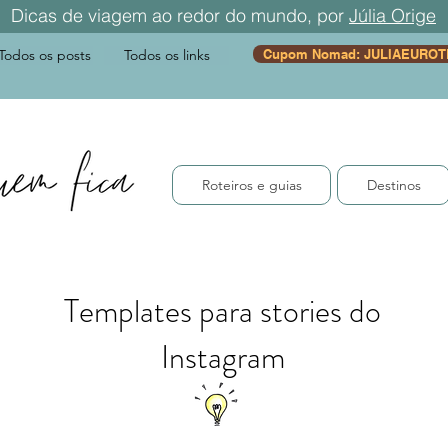
Dicas de viagem ao redor do mundo, por
Júlia Orige
Todos os posts
Todos os links
Cupom Nomad: JULIAEUROT
Roteiros e guias
Destinos
Templates para stories do
Instagram