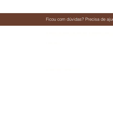
Ficou com dúvidas? Precisa de a
Navegue pelo Quem vai e quem fica | 
Editorial:
Sobre o blog
Para parcerias e publis entre em contato via
email:
juliaorige@gmail.com
Ou via direct do Instagram