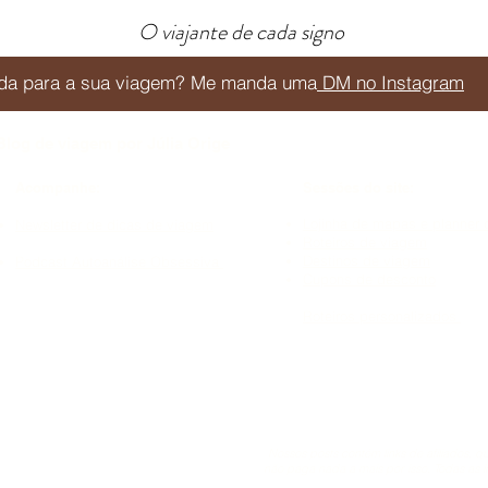
O viajante de cada signo
juda para a sua viagem? Me manda uma
DM no Instagram
Blog de viagem por Júlia Orige
Acompanhe:
Sessões do site:
Lojinha de mapas e planner 
Newsletter de dicas de viagem
Roteiros de viagem
Destinos de viagem​
Podcast Autoanálise Obsessiva
Cupons de desconto
Roteiros personalizados
Nossos posts contém links de afiliados,
não paga nada a mais por isso. Todas as i