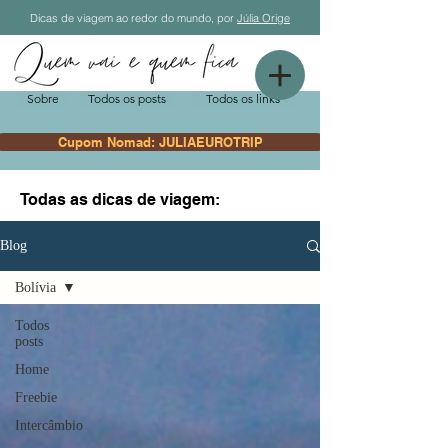
Dicas de viagem ao redor do mundo, por
Júlia Orige
Sobre
Todos os posts
Todos os links
Cupom Nomad: JULIAEUROTRIP
Todas as dicas de viagem:
Blog
Bolívia
Todos
posts
Home
Freebie
Intercâmbio