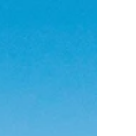
você precisa ter. Separei aqui nesse post todas as
regras atuais para você não correr o risco de ser
barrado na imigração: Informações atualizadas em
16/06/2026 Documentos para entrar na Bolívia
(2026) Essa lista é válida para entradas na Bolívia
à turismo, por até 90 dias. É só chegar n