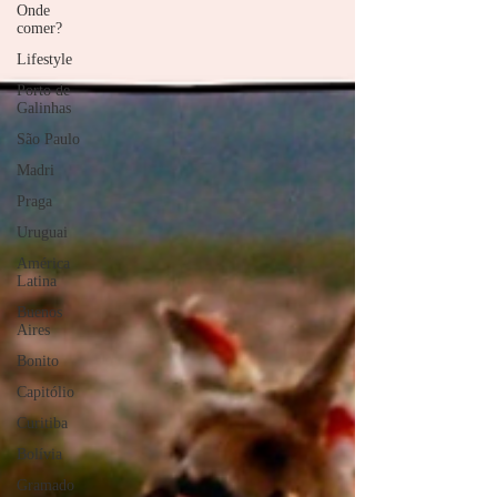
Onde
comer?
Lifestyle
Porto de
Galinhas
São Paulo
Madri
Praga
Uruguai
América
Latina
Buenos
Aires
Bonito
Capitólio
Curitiba
Bolívia
Gramado