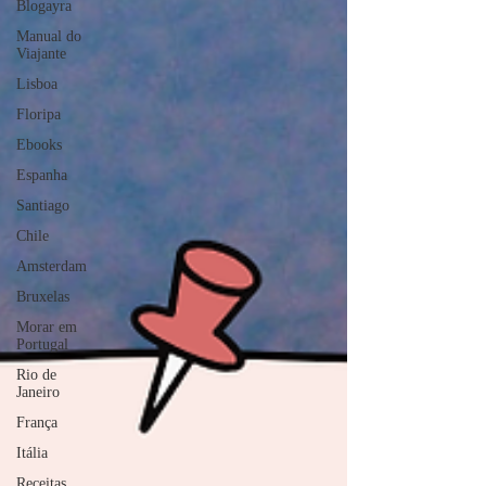
Blogayra
Manual do
Viajante
Lisboa
Floripa
Ebooks
Espanha
Santiago
Chile
Amsterdam
Bruxelas
Morar em
Portugal
Rio de
Janeiro
França
Itália
Receitas