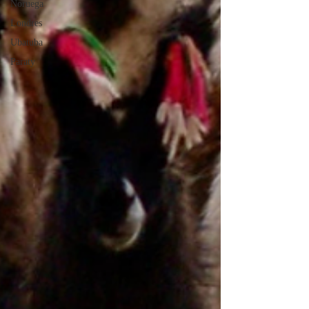
Noruega
Londres
Ubatuba
Paraty