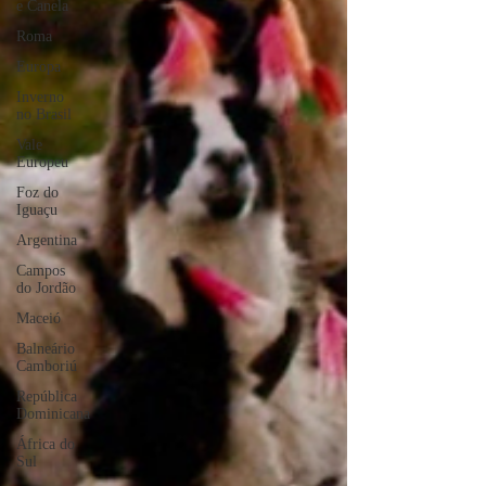
e Canela
Roma
Europa
Inverno
no Brasil
Vale
Europeu
Foz do
Iguaçu
Argentina
Campos
do Jordão
Maceió
Balneário
Camboriú
República
Dominicana
África do
Sul