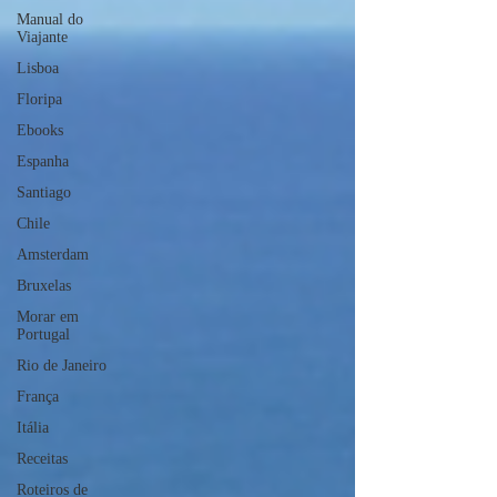
Manual do
Viajante
Lisboa
Floripa
Ebooks
Espanha
Santiago
Chile
Amsterdam
Bruxelas
Morar em
Portugal
Rio de Janeiro
França
Itália
Receitas
Roteiros de