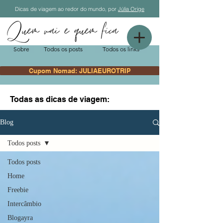
Dicas de viagem ao redor do mundo, por
Júlia Orige
Sobre
Todos os posts
Todos os links
Cupom Nomad: JULIAEUROTRIP
Todas as dicas de viagem:
Blog
Todos posts
Todos posts
Home
Freebie
Intercâmbio
Blogayra