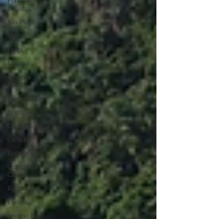
Porto de
Galinhas
São Paulo
Madri
Praga
Uruguai
América
Latina
Buenos Aires
Bonito
Capitólio
Curitiba
Bolívia
Gramado e
Canela
Roma
Europa
Inverno no