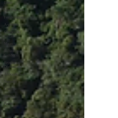
Brasil
Vale Europeu
Foz do Iguaçu
Argentina
Campos do
Jordão
Maceió
Balneário
Camboriú
República
Dominicana
África do Sul
Noruega
Londres
Ubatuba
Paraty