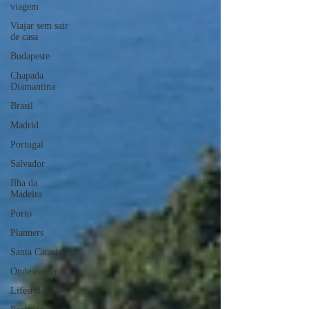
viagem
Viajar sem sair
de casa
Budapeste
Chapada
Diamantina
Brasil
Madrid
Portugal
Salvador
Ilha da
Madeira
Porto
Planners
Santa Catarina
Onde comer?
Lifestyle