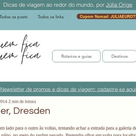
Dicas de viagem ao redor do mundo, por
Júlia Orige
Todos os posts
Todos os links
Cupom Nomad: JULIAEUROT
Roteiros e guias
Destinos
Newsletter de promos e dicas de viagem: cadastre-se aqui
2014
2 min de leitura
er, Dresden
m lado para o outro às voltas, tentando achar a entrada para a galeria de
pátio, no meio do jardim nevado. Pretendia olhar em volta para localiza