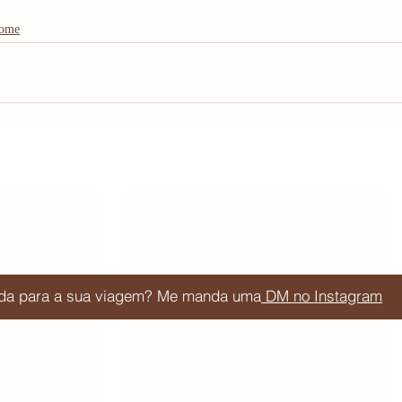
ome
juda para a sua viagem? Me manda uma
DM no Instagram
Blog de viagem por Júlia Orige
Acompanhe:
Sessões do site: