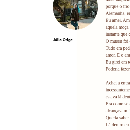
porque o fri
Alemanha, em 
Eu amei. Amei
aquela moça 
instante que
Júlia Orige
O museu foi c
Tudo era pedr
amor. E o amo
Eu girei em 
Poderia fazer
Achei a entra
incessantemen
estava lá dent
Era como se 
alcançavam. 
Queria saber 
Lá dentro eu 