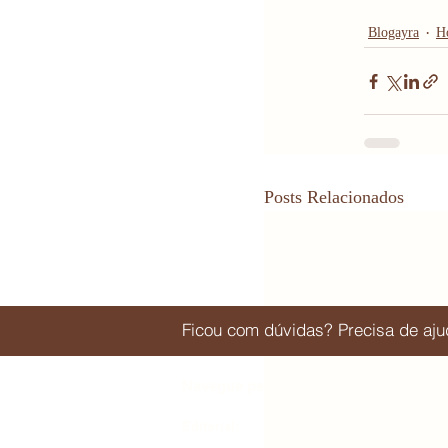
Blogayra
H
Posts Relacionados
Ficou com dúvidas? Precisa de a
Navegue pelo Quem vai e quem fica | 
Editorial: