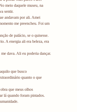
. No meio daquele museu, na 
a sentir. 
que andavam por ali. Amei 
e momento me preencheu. Foi um 
ção de palácio, se o quisesse. 
. A energia ali era beleza, era 
 me dava. Ali eu poderia dançar. 
 aquilo que busco 
extraordinário quanto o que 
 obra que meus olhos 
ar lá quando foram pintados. 
 humanidade. 