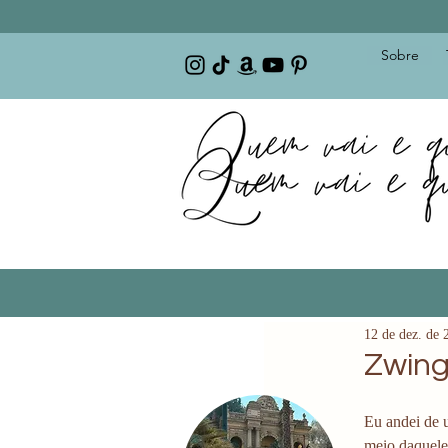
Sobre
12 de dez. de 
Zwing
Eu andei de u
meio daquele 