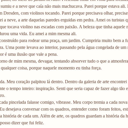
o sumiu e a neve que caía não mais machucava. Parei porque estava ali
Dresden, com violinos tocando. Parei porque precisava olhar, precisav
 a neve, a arte daquelas paredes erguidas em pedra. Amei os turistas 
que tocava violino nas escadas com paixão. A beleza que tinha aquel
 durou uma vida. Eu amei a mim mesma ali. 
onstruído para rodear uma praça, um jardim. Cumpriria muito bem a fun
a. Uma ponte levava ao interior, passando pela água congelada de um rio
r é uma ilusão que vale a pena. 
torno de mim mesma, devagar, tentando absorver tudo o que a atmosfera
 qualquer coisa, porque naquele momento eu tinha força. 
da. Meu coração palpitou lá dentro. Dentro da galeria de arte encontrei
te o tempo inteiro: inspiração. Senti que seria capaz de fazer algo tão 
ro. 
cada pincelada falasse comigo, vibrasse. Meu corpo tremia a cada nova
Eu desejava conversar com os quadros, entender como foram feitos, est
a história de cada um. Além de arte, os quadros guardam a história da
posso dizer que fui feliz.