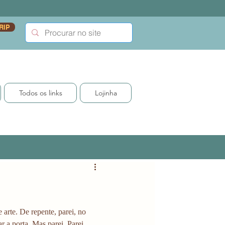
RIP
Todos os links
Lojinha
 arte. De repente, parei, no 
r a porta. Mas parei. Parei 