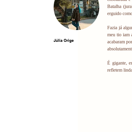
Batalha (jur
erguido como 
Fazia já algu
meu tio iam 
Júlia Orige
acabaram por 
absolutamente
É gigante, e
refletem lind