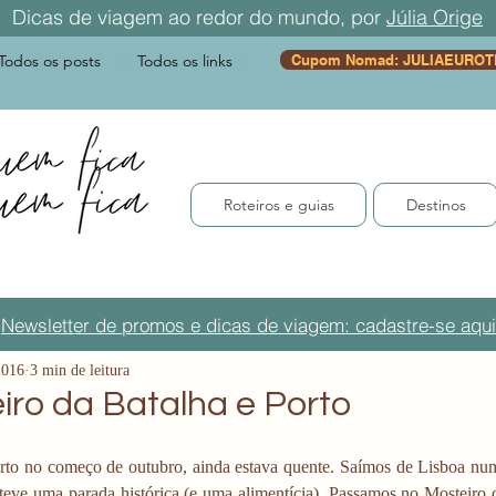
Dicas de viagem ao redor do mundo, por
Júlia Orige
Todos os posts
Todos os links
Cupom Nomad: JULIAEUROT
Roteiros e guias
Destinos
Newsletter de promos e dicas de viagem: cadastre-se aqui
2016
3 min de leitura
iro da Batalha e Porto
to no começo de outubro, ainda estava quente. Saímos de Lisboa num
teve uma parada histórica (e uma alimentícia). Passamos no Mosteiro d