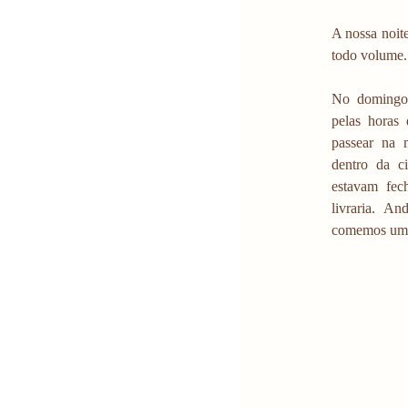
A nossa noit
todo volume.
No domingo 
pelas horas
passear na 
dentro da ci
estavam fec
livraria. A
comemos um cr