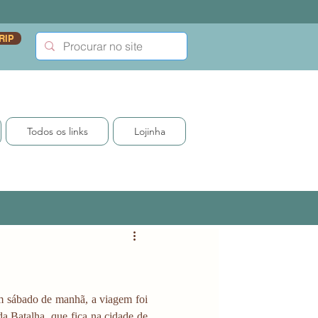
RIP
Todos os links
Lojinha
 sábado de manhã, a viagem foi 
a Batalha, que fica na cidade de 