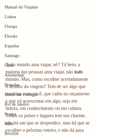
Manual do Viajante
Lisboa
Floripa
Ebooks
Espanha
Santiago
Todo mundo ama viajar, né? Tá bem, a 
Chile
maioria das pessoas ama viajar, não 
todo
Amsterdam
mundo. Mas, como escolher acertadamente 
Bruxelas
o destino da viagem? Tem de ser algo que 
combine com você, que caiba no orçamento 
Morar em Portugal
e que vá acrescentar em algo, seja em 
Rio de Janeiro
beleza, em conhecimento ou em cultura. 
França
Todos os países e lugares tem seu charme, 
não há um que se desperdice, mas há que se 
Itália
escolher o próximo roteiro, e não dá para 
Receitas