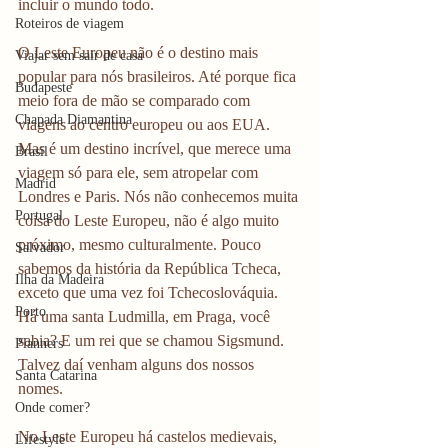
incluir o mundo todo.
Roteiros de viagem
O Leste Europeu não é o destino mais 
Viajar sem sair de casa
popular para nós brasileiros. Até porque fica 
Budapeste
meio fora de mão se comparado com 
Chapada Diamantina
viagens ao centro europeu ou aos EUA. 
Mas é um destino incrível, que merece uma 
Brasil
viagem só para ele, sem atropelar com 
Madrid
Londres e Paris. Nós não conhecemos muita 
Portugal
coisa do Leste Europeu, não é algo muito 
próximo, mesmo culturalmente. Pouco 
Salvador
sabemos da história da República Tcheca, 
Ilha da Madeira
exceto que uma vez foi Tchecoslováquia. 
Porto
Há uma santa Ludmilla, em Praga, você 
sabia? E um rei que se chamou Sigsmund. 
Planners
Talvez daí venham alguns dos nossos 
Santa Catarina
nomes.
Onde comer?
No Leste Europeu há castelos medievais, 
Lifestyle