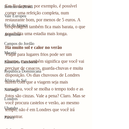
Em Budapeste, por exemplo, é possível 
Inverno no Brasil
comer uma refeição completa, num 
Vale Europeu
restaurante bom, por menos de 5 euros. A 
Foz do Iguaçu
hospedagem também fica mais barata, o que 
possibilita uma estadia mais longa.
Argentina
Campos do Jordão
Há muito sol e calor no verão
Maceió
Viajar para lugares frios pode ser um 
charme, mas também significa que você vai 
Balneário Camboriú
precisar de casacos, guarda-chuvas e muita 
República Dominicana
disposição. Os dias chuvosos de Londres 
África do Sul
fazem com que a viagem seja mais 
cansativa, você se molha o tempo todo e as 
Noruega
fotos são cinzas. Vale a pena? Claro. Mas se 
Londres
você procura castelos e verão, ao mesmo 
Ubatuba
tempo, não é em Londres que você irá 
encontrar.
Paraty