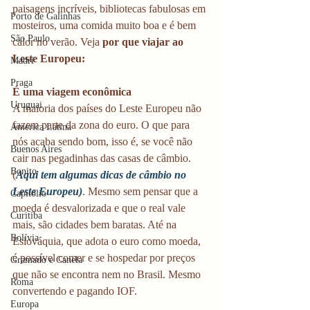
paisagens incríveis, bibliotecas fabulosas em 
Porto de Galinhas
mosteiros, uma comida muito boa e é bem 
São Paulo
calor no verão. Veja 
por que viajar ao 
Leste Europeu:
Madri
Praga
É uma viagem econômica
Uruguai
A maioria dos países do Leste Europeu não 
fazem parte da zona do euro. O que para 
América Latina
nós acaba sendo bom, isso é, se você não 
Buenos Aires
cair nas pegadinhas das casas de câmbio. 
Bonito
(
Aqui tem algumas dicas de câmbio no 
Leste Europeu)
. Mesmo sem pensar que a 
Capitólio
moeda é desvalorizada e que o real vale 
Curitiba
mais, são cidades bem baratas. Até na 
Bolívia
Eslováquia, que adota o euro como moeda, 
é possível comer e se hospedar por preços 
Gramado e Canela
que não se encontra nem no Brasil. Mesmo 
Roma
convertendo e pagando IOF.
Europa