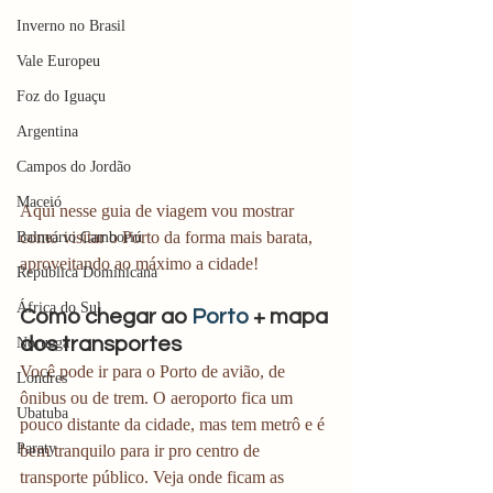
Inverno no Brasil
Vale Europeu
Foz do Iguaçu
Argentina
Campos do Jordão
Maceió
Aqui nesse guia de viagem vou mostrar 
como visitar o Porto da forma mais barata, 
Balneário Camboriú
aproveitando ao máximo a cidade! 
República Dominicana
África do Sul
Como chegar ao 
Porto
 + mapa 
dos transportes 
Noruega
Você pode ir para o Porto de avião, de 
Londres
ônibus ou de trem. O aeroporto fica um 
Ubatuba
pouco distante da cidade, mas tem metrô e é 
Paraty
bem tranquilo para ir pro centro de 
transporte público. Veja onde ficam as 