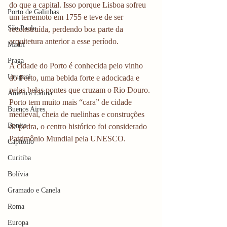
do que a capital. Isso porque Lisboa sofreu 
Porto de Galinhas
um terremoto em 1755 e teve de ser 
São Paulo
reconstruída, perdendo boa parte da 
arquitetura anterior a esse período.
Madri
Praga
A cidade do Porto é conhecida pelo vinho 
Uruguai
do Porto, uma bebida forte e adocicada e 
pelas belas pontes que cruzam o Rio Douro. 
América Latina
Porto tem muito mais “cara” de cidade 
Buenos Aires
medieval, cheia de ruelinhas e construções 
Bonito
de pedra, o centro histórico foi considerado 
Patrimônio Mundial pela UNESCO.
Capitólio
Curitiba
Bolívia
Gramado e Canela
Roma
Europa