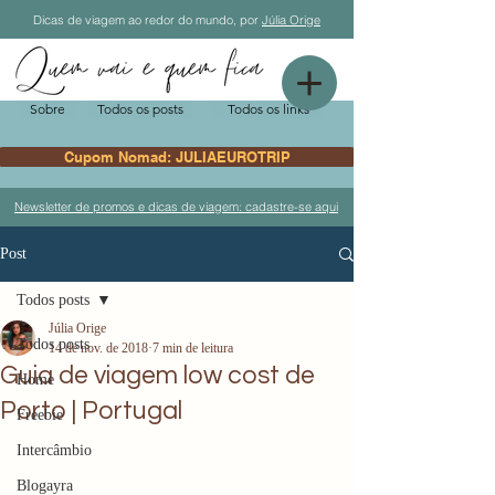
Dicas de viagem ao redor do mundo, por
Júlia Orige
Sobre
Todos os posts
Todos os links
Cupom Nomad: JULIAEUROTRIP
Newsletter de promos e dicas de viagem: cadastre-se aqui
Post
Todos posts
Júlia Orige
Todos posts
14 de nov. de 2018
7 min de leitura
Guia de viagem low cost de
Home
Porto | Portugal
Freebie
Intercâmbio
Blogayra