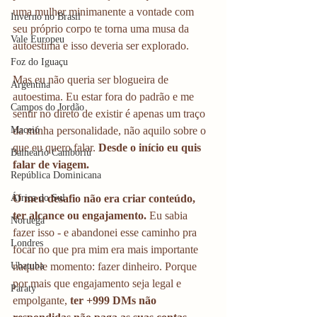
uma mulher minimanente a vontade com 
Inverno no Brasil
seu próprio corpo te torna uma musa da 
Vale Europeu
autoestima e isso deveria ser explorado. 
Foz do Iguaçu
Mas eu não queria ser blogueira de 
Argentina
autoestima. Eu estar fora do padrão e me 
Campos do Jordão
sentir no direto de existir é apenas um traço 
Maceió
da minha personalidade, não aquilo sobre o 
que eu quero falar. 
Desde o início eu quis 
Balneário Camboriú
falar de viagem. 
República Dominicana
África do Sul
O meu desafio não era criar conteúdo, 
ter alcance ou engajamento.
 Eu sabia 
Noruega
fazer isso - e abandonei esse caminho pra 
Londres
focar no que pra mim era mais importante 
Ubatuba
naquele momento: fazer dinheiro. Porque 
por mais que engajamento seja legal e 
Paraty
empolgante, 
ter +999 DMs não 