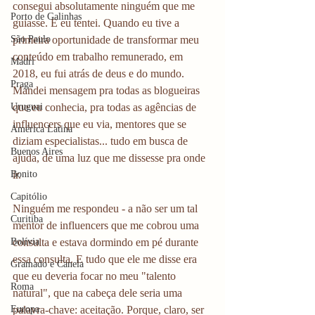
consegui absolutamente ninguém que me 
Porto de Galinhas
guiasse. E eu tentei. Quando eu tive a 
São Paulo
primeira oportunidade de transformar meu 
conteúdo em trabalho remunerado, em 
Madri
2018, eu fui atrás de deus e do mundo. 
Praga
Mandei mensagem pra todas as blogueiras 
Uruguai
que eu conhecia, pra todas as agências de 
influencers que eu via, mentores que se 
América Latina
diziam especialistas... tudo em busca de 
Buenos Aires
ajuda, de uma luz que me dissesse pra onde 
Bonito
ir. 
Capitólio
Ninguém me respondeu - a não ser um tal 
Curitiba
mentor de influencers que me cobrou uma 
Bolívia
consulta e estava dormindo em pé durante 
essa consulta. E tudo que ele me disse era 
Gramado e Canela
que eu deveria focar no meu "talento 
Roma
natural", que na cabeça dele seria uma 
Europa
palavra-chave: aceitação. Porque, claro, ser 