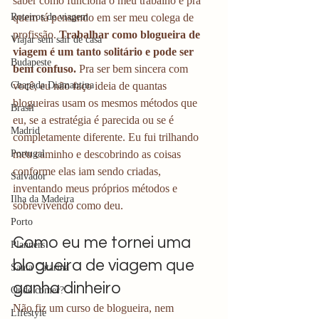
saber como funciona o meu trabalho e pra 
Roteiros de viagem
quem tá pensando em ser meu colega de 
profissão. 
Trabalhar como blogueira de 
Viajar sem sair de casa
viagem é um tanto solitário e pode ser 
Budapeste
bem confuso. 
Pra ser bem sincera com 
Chapada Diamantina
você, eu não faço ideia de quantas 
blogueiras usam os mesmos métodos que 
Brasil
eu, se a estratégia é parecida ou se é 
Madrid
completamente diferente. Eu fui trilhando 
Portugal
meu caminho e descobrindo as coisas 
conforme elas iam sendo criadas, 
Salvador
inventando meus próprios métodos e 
Ilha da Madeira
sobrevivendo como deu.
Porto
Como eu me tornei uma 
Planners
blogueira de viagem que 
Santa Catarina
ganha dinheiro
Onde comer?
Não fiz um curso de blogueira, nem 
Lifestyle