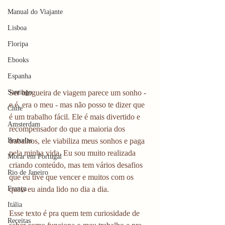
Manual do Viajante
Lisboa
Floripa
Ebooks
Espanha
Santiago
Ser blogueira de viagem parece um sonho - 
e é, era o meu - mas não posso te dizer que 
Chile
é um trabalho fácil. Ele é mais divertido e 
Amsterdam
recompensador do que a maioria dos 
Bruxelas
trabalhos, ele viabiliza meus sonhos e paga 
pela minha vida. Eu sou muito realizada 
Morar em Portugal
criando conteúdo, mas tem vários desafios 
Rio de Janeiro
que eu tive que vencer e muitos com os 
França
quais eu ainda lido no dia a dia. 
Itália
Esse texto é pra quem tem curiosidade de 
Receitas