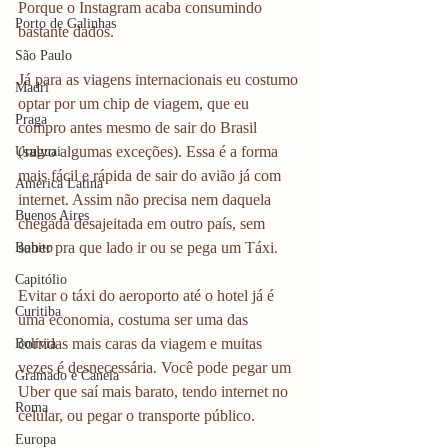
Porque o Instagram acaba consumindo 
Porto de Galinhas
bastante dados.
São Paulo
Já para as viagens internacionais eu costumo 
Madri
optar por um chip de viagem, que eu 
Praga
compro antes mesmo de sair do Brasil 
(salvo algumas exceções). Essa é a forma 
Uruguai
mais fácil e rápida de sair do avião já com 
América Latina
internet. Assim não precisa nem daquela 
Buenos Aires
chegada desajeitada em outro país, sem 
saber pra que lado ir ou se pega um Táxi.
Bonito
Capitólio
Evitar o táxi do aeroporto até o hotel já é 
Curitiba
uma economia, costuma ser uma das 
corridas mais caras da viagem e muitas 
Bolívia
vezes é desnecessária. Você pode pegar um 
Gramado e Canela
Uber que saí mais barato, tendo internet no 
Roma
celular, ou pegar o transporte público.
Europa