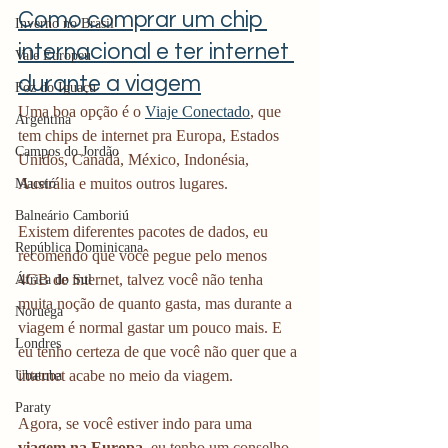
Como comprar um chip 
Inverno no Brasil
internacional e ter internet 
Vale Europeu
durante a viagem
Foz do Iguaçu
Uma boa opção é o 
Viaje Conectado
, que 
Argentina
tem chips de internet pra Europa, Estados 
Campos do Jordão
Unidos, Canadá, México, Indonésia, 
Austrália e muitos outros lugares.
Maceió
Balneário Camboriú
Existem diferentes pacotes de dados, eu 
República Dominicana
recomendo que você pegue pelo menos 
4GB de internet, talvez você não tenha 
África do Sul
muita noção de quanto gasta, mas durante a 
Noruega
viagem é normal gastar um pouco mais. E 
Londres
eu tenho certeza de que você não quer que a 
internet acabe no meio da viagem. 
Ubatuba
Paraty
Agora, se você estiver indo para uma 
viagem na Europa
, eu tenho um conselho 