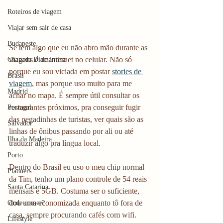
Roteiros de viagem
Viajar sem sair de casa
Budapeste
Se tem algo que eu não abro mão durante as 
viagens é de internet no celular. Não só 
Chapada Diamantina
porque eu sou viciada em postar 
stories de 
Brasil
viagem
, mas porque uso muito para me 
Madrid
achar no mapa. É sempre útil consultar os 
restaurantes próximos, pra conseguir fugir 
Portugal
das pegadinhas de turistas, ver quais são as 
Salvador
linhas de ônibus passando por ali ou até 
Ilha da Madeira
traduzir algo pra língua local.
Porto
Dentro do Brasil eu uso o meu chip normal 
Planners
da Tim, tenho um plano controle de 54 reais 
Santa Catarina
mensais e 5GB. Costuma ser o suficiente, 
dou uma economizada enquanto tô fora de 
Onde comer?
casa, sempre procurando cafés com wifi. 
Lifestyle